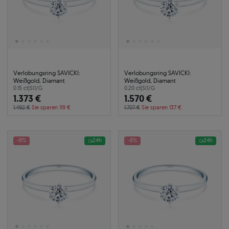
Verlobungsring SAVICKI:
Verlobungsring SAVICKI:
Weißgold, Diamant
Weißgold, Diamant
0.15 ct
|
SI1/G
0.20 ct
|
SI1/G
1.373 €
1.570 €
1.492 €
Sie sparen 119 €
1.707 €
Sie sparen 137 €
-8%
24h
-8%
24h