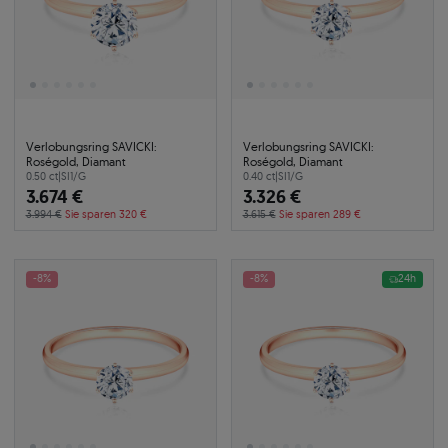
Verlobungsring SAVICKI:
Verlobungsring SAVICKI:
Roségold, Diamant
Roségold, Diamant
0.50 ct
|
SI1/G
0.40 ct
|
SI1/G
3.674 €
3.326 €
3.994 €
Sie sparen 320 €
3.615 €
Sie sparen 289 €
-8%
-8%
24h