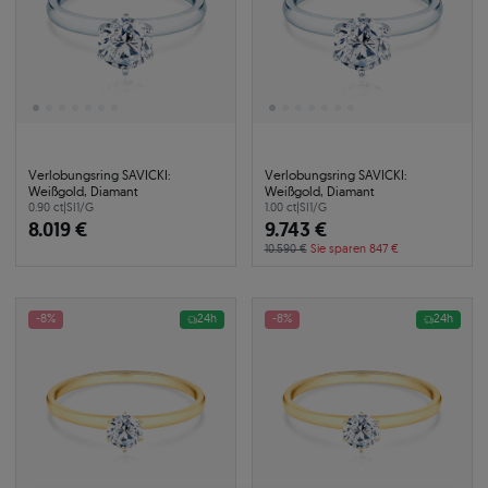
Verlobungsring SAVICKI:
Verlobungsring SAVICKI:
Weißgold, Diamant
Weißgold, Diamant
0.90 ct
|
SI1/G
1.00 ct
|
SI1/G
8.019 €
9.743 €
10.590 €
Sie sparen 847 €
-8%
24h
-8%
24h