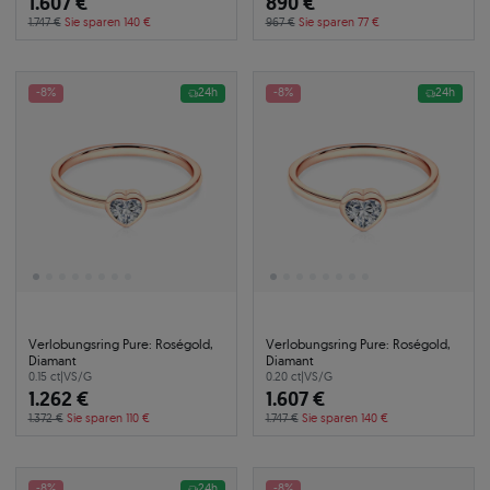
1.607 €
890 €
1.747 €
Sie sparen 140 €
967 €
Sie sparen 77 €
-8%
24h
-8%
24h
Verlobungsring Pure: Roségold,
Verlobungsring Pure: Roségold,
Diamant
Diamant
0.15 ct
|
VS/G
0.20 ct
|
VS/G
1.262 €
1.607 €
1.372 €
Sie sparen 110 €
1.747 €
Sie sparen 140 €
-8%
24h
-8%