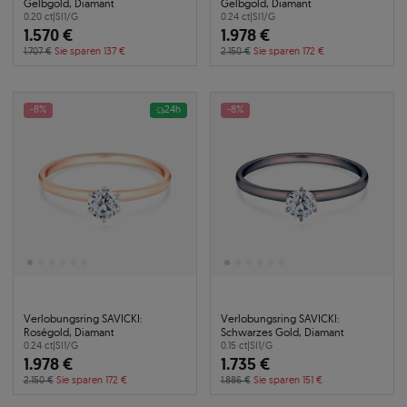
Gelbgold, Diamant
Gelbgold, Diamant
0.20 ct
|
SI1/G
0.24 ct
|
SI1/G
1.570 €
1.978 €
1.707 €
Sie sparen 137 €
2.150 €
Sie sparen 172 €
-8%
24h
-8%
Verlobungsring SAVICKI:
Verlobungsring SAVICKI:
Roségold, Diamant
Schwarzes Gold, Diamant
0.24 ct
|
SI1/G
0.15 ct
|
SI1/G
1.978 €
1.735 €
2.150 €
Sie sparen 172 €
1.886 €
Sie sparen 151 €