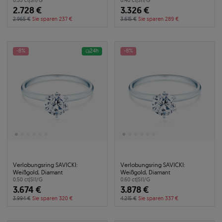
0.35 ct
|
SI1/G
0.40 ct
|
SI1/G
2.728 €
3.326 €
2.965 €
Sie sparen 237 €
3.615 €
Sie sparen 289 €
-8%
24h
-8%
Verlobungsring SAVICKI:
Verlobungsring SAVICKI:
Weißgold, Diamant
Weißgold, Diamant
0.50 ct
|
SI1/G
0.60 ct
|
SI1/G
3.674 €
3.878 €
3.994 €
Sie sparen 320 €
4.215 €
Sie sparen 337 €