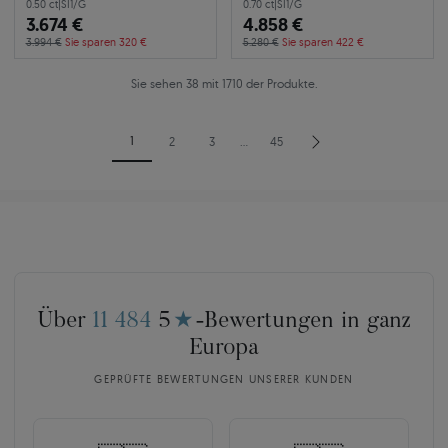
0.50 ct
|
SI1/G
0.70 ct
|
SI1/G
3.674 €
4.858 €
3.994 €
Sie sparen 320 €
5.280 €
Sie sparen 422 €
Sie sehen 38 mit 1710 der Produkte.
1
2
3
…
45
Über
11 484
5
★
-Bewertungen in ganz
Europa
GEPRÜFTE BEWERTUNGEN UNSERER KUNDEN