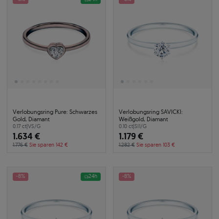
Verlobungsring Pure: Schwarzes
Verlobungsring SAVICKI:
Gold, Diamant
Weißgold, Diamant
0.17 ct
|
VS/G
0.10 ct
|
SI1/G
1.634 €
1.179 €
1.776 €
Sie sparen 142 €
1.282 €
Sie sparen 103 €
-8%
24h
-8%