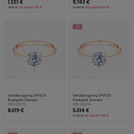
1.551 €
9.743 €
1.686 €
Sie sparen 135 €
10.590 €
Sie sparen 847 €
-8%
Verlobungsring SAVICKI:
Verlobungsring SAVICKI:
Roségold, Diamant
Roségold, Diamant
0.90 ct
|
SI1/G
0.80 ct
|
SI1/G
8.019 €
5.014 €
5.450 €
Sie sparen 436 €