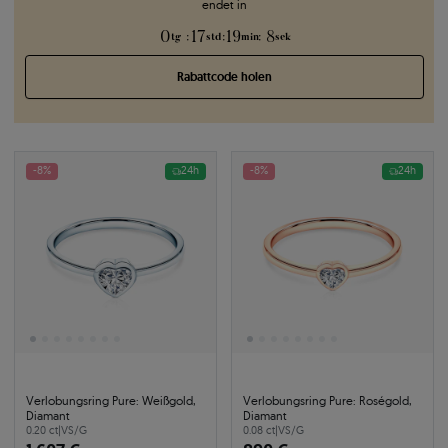
endet in
0
17
19
7
:
:
:
tg
std
min
sek
Rabattcode holen
-8%
24h
-8%
24h
Verlobungsring Pure: Weißgold,
Verlobungsring Pure: Roségold,
Diamant
Diamant
0.20 ct
|
VS/G
0.08 ct
|
VS/G