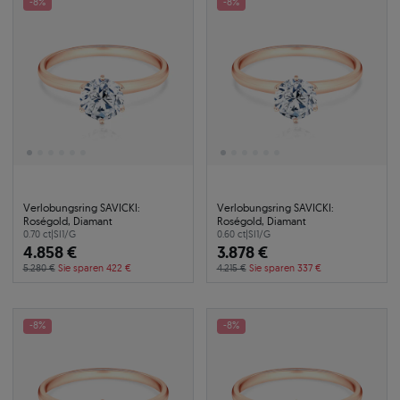
-8%
-8%
Verlobungsring SAVICKI:
Verlobungsring SAVICKI:
Roségold, Diamant
Roségold, Diamant
0.70 ct
|
SI1/G
0.60 ct
|
SI1/G
4.858 €
3.878 €
5.280 €
Sie sparen 422 €
4.215 €
Sie sparen 337 €
-8%
-8%