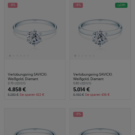
-8%
-8%
24h
Verlobungsring SAVICKI:
Verlobungsring SAVICKI:
Weißgold, Diamant
Weißgold, Diamant
0.70 ct
|
SI1/G
0.80 ct
|
SI1/G
4.858 €
5.014 €
5.280 €
Sie sparen 422 €
5.450 €
Sie sparen 436 €
-8%