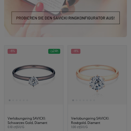
-8%
24h
-8%
Verlobungsring SAVICKI:
Verlobungsring SAVICKI:
Schwarzes Gold, Diamant
Roségold, Diamant
0.10 ct
|
SI1/G
1.00 ct
|
SI1/G