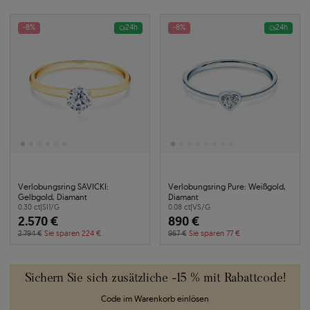
-8%
24h
-8%
24h
Verlobungsring SAVICKI:
Verlobungsring Pure: Weißgold,
Gelbgold, Diamant
Diamant
0.30 ct
|
SI1/G
0.08 ct
|
VS/G
2.570 €
890 €
2.794 €
Sie sparen 224 €
967 €
Sie sparen 77 €
Sichern Sie sich zusätzliche -15 % mit Rabattcode!
Code im Warenkorb einlösen