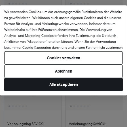
Wir verwenden Cookies, um das ordnungsgemäße Funktionieren der Website
zu gewährleisten. Wir können auch unsere eigenen Cookies und die unserer
Verlobungsring SAVICKI:
Verlobungsring SAVICKI:
Partner für Analyse- und Marketingzwecke verwenden, insbesondere um
Gelbgold, Diamant
Gelbgold, Diamant
Werbeinhalte auf Ihre Präferenzen abzustimmen. Die Verwendung von
0.10 ct
|
SI1/G
0.15 ct
|
SI1/G
1.179 €
1.373 €
Analyse- und Marketing-Cookies erfordert Ihre Zustimmung, die Sie durch
1.282 €
Sie sparen 103 €
1.492 €
Sie sparen 119 €
Anklicken von "Akzeptieren" erteilen können. Wenn Sie der Verwendung
bestimmter Cookie-Kategorien durch uns und unsere Partner nicht zustimmen
möchten, klicken Sie auf "Lassen Sie mich wählen" und bestimmen Sie Ihre
Cookies verwalten
-8%
-8%
24h
Präferenzen. Sie können Ihre Zustimmung jederzeit widerrufen, indem Sie
Ihre Cookie-Einstellungen ändern.
Ablehnen
Alle akzeptieren
Verlobungsring SAVICKI:
Verlobungsring SAVICKI: