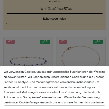
endet in
1
10
29
57
:
:
:
tg
std
min
sek
Rabattcode holen
-14%
24h
-8%
24h
Wir verwenden Cookies, um das ordnungsgemäße Funktionieren der Website
zu gewährleisten. Wir können auch unsere eigenen Cookies und die unserer
Partner für Analyse- und Marketingzwecke verwenden, insbesondere um
Werbeinhalte auf Ihre Präferenzen abzustimmen. Die Verwendung von
Analyse- und Marketing-Cookies erfordert Ihre Zustimmung, die Sie durch
Anklicken von "Akzeptieren" erteilen können. Wenn Sie der Verwendung
Armband Kleeblatt mit Zirkonia 17
Armband Kleeblatt mit weißem
cm, 585er Gold
Diamanten 0,01 ct 18 cm, 585er
bestimmter Cookie-Kategorien durch uns und unsere Partner nicht zustimmen
Gold
585
|
gelbgold
möchten, klicken Sie auf "Lassen Sie mich wählen" und bestimmen Sie Ihre
0.01 ct
|
SI2/H