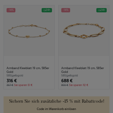
-14%
24h
-14%
24h
Armband Kleeblatt 19 cm, 585er
Armband Kleeblatt 19 cm, 585er
Gold
Gold
585
|
gelbgold
585
|
gelbgold
316 €
688 €
367 €
Sie sparen 51 €
800 €
Sie sparen 112 €
Sichern Sie sich zusätzliche -15 % mit Rabattcode!
Code im Warenkorb einlösen