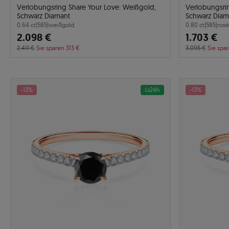
Verlobungsring Share Your Love: Weißgold,
Verlobungsri
Schwarz Diamant
Schwarz Diam
0.64 ct
|
585
|
weißgold
0.80 ct
|
585
|
ros
2.098 €
1.703 €
2.411 €
Sie sparen 313 €
3.095 €
Sie spa
-13%
24h
-13%