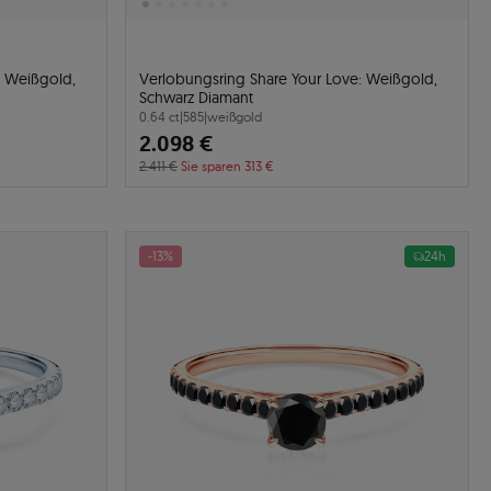
: Weißgold,
Verlobungsring Share Your Love: Weißgold,
Schwarz Diamant
0.64 ct
|
585
|
weißgold
2.098 €
2.411 €
Sie sparen 313 €
-13%
24h