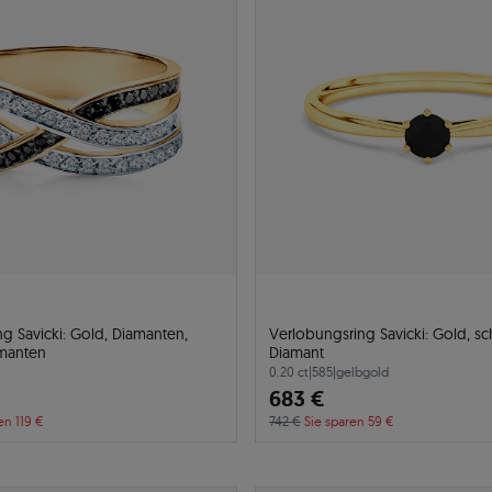
g Savicki: Gold, Diamanten,
Verlobungsring Savicki: Gold, s
manten
Diamant
0.20 ct
|
585
|
gelbgold
683 €
en 119 €
742 €
Sie sparen 59 €