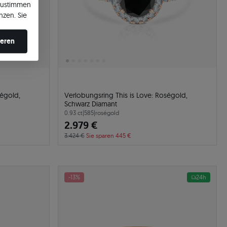
zustimmen
nzen. Sie
en ändern.
ieren
ségold,
Verlobungsring This is Love: Roségold,
Schwarz Diamant
0.93 ct
|
585
|
roségold
2.979 €
3.424 €
Sie sparen 445 €
-13%
24h