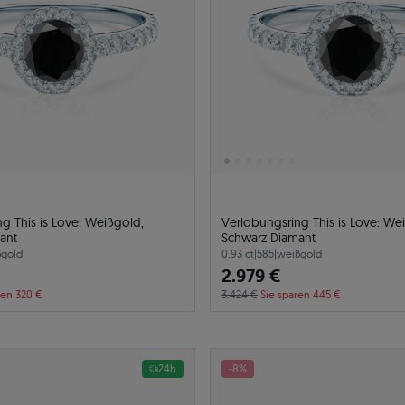
g This is Love: Weißgold,
Verlobungsring This is Love: We
ant
Schwarz Diamant
gold
0.93 ct
|
585
|
weißgold
2.979 €
ren 320 €
3.424 €
Sie sparen 445 €
24h
-8%