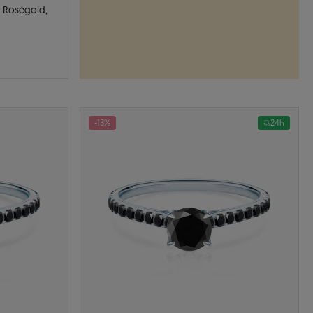
: Roségold,
-13%
24h