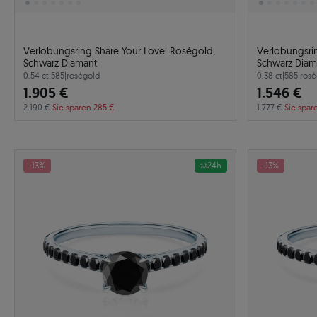
Verlobungsring Share Your Love: Roségold,
Verlobungsri
Schwarz Diamant
Schwarz Diam
0.54 ct
|
585
|
roségold
0.38 ct
|
585
|
rosé
1.905 €
1.546 €
2.190 €
Sie sparen 285 €
1.777 €
Sie spar
-13%
24h
-13%