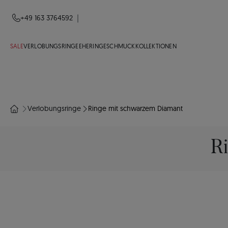
|
+49 163 3764592
SALE
VERLOBUNGSRINGE
EHERINGE
SCHMUCK
KOLLEKTIONEN
Verlobungsringe
Ringe mit schwarzem Diamant
R