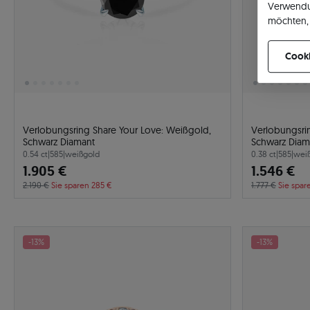
Verwendu
möchten, 
können Ih
Cooki
Verlobungsring Share Your Love: Weißgold,
Verlobungsri
Schwarz Diamant
Schwarz Diam
0.54 ct
|
585
|
weißgold
0.38 ct
|
585
|
wei
1.905 €
1.546 €
2.190 €
Sie sparen 285 €
1.777 €
Sie spar
-13%
-13%