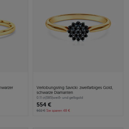
chwarzer
Verlobungsring Savicki: zweifarbiges Gold,
schwarze Diamanten
0.11 ct
|
585
|
weiß- und gelbgold
554 €
602 €
Sie sparen 48 €