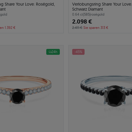
ng Share Your Love: Roségold,
Verlobungsring Share Your Love
ant
Schwarz Diamant
égold
0.64 ct
|
585
|
roségold
2.098 €
ren 1.392 €
2.411 €
Sie sparen 313 €
24h
-45%