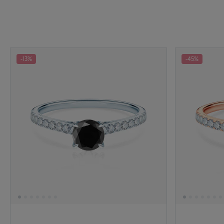
-13%
-45%