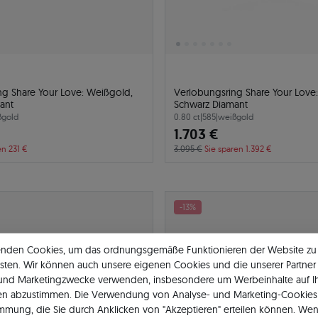
ng Share Your Love: Weißgold,
Verlobungsring Share Your Love
ant
Schwarz Diamant
ßgold
0.80 ct
|
585
|
weißgold
1.703 €
en 231 €
3.095 €
Sie sparen 1.392 €
-13%
enden Cookies, um das ordnungsgemäße Funktionieren der Website zu
sten. Wir können auch unsere eigenen Cookies und die unserer Partner 
 und Marketingzwecke verwenden, insbesondere um Werbeinhalte auf I
en abzustimmen. Die Verwendung von Analyse- und Marketing-Cookies 
immung, die Sie durch Anklicken von "Akzeptieren" erteilen können. Wen