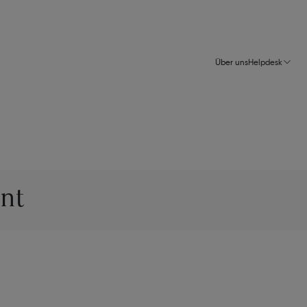
Über uns
Helpdesk
nt