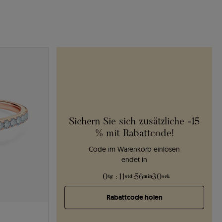
Sichern Sie sich zusätzliche -15
% mit Rabattcode!
Code im Warenkorb einlösen
endet in
0
:
11
:
56
:
28
tg
std
min
sek
Rabattcode holen