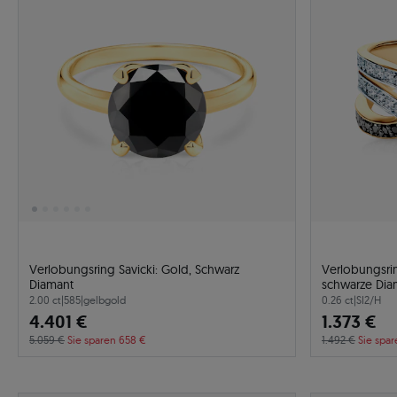
Verlobungsring Savicki: Gold, Schwarz
Verlobungsrin
Diamant
schwarze Dia
2.00 ct
|
585
|
gelbgold
0.26 ct
|
SI2/H
4.401 €
1.373 €
5.059 €
Sie sparen 658 €
1.492 €
Sie spar