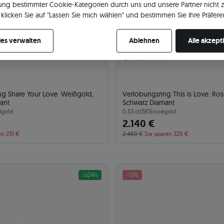
ng bestimmter Cookie-Kategorien durch uns und unsere Partner nicht 
klicken Sie auf "Lassen Sie mich wählen" und bestimmen Sie Ihre Präfere
re Zustimmung jederzeit widerrufen, indem Sie Ihre Cookie-Einstellung
es verwalten
Ablehnen
Alle akzept
ng Share Your Love: Weißgold,
Verlobungsring This is Love: Ro
ant
Schwarz Diamant
ßgold
0.53 ct
|
585
|
roségold
2.140 €
en 231 €
2.460 €
Sie sparen 320 €
24h
-13%