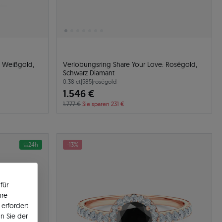
: Weißgold,
Verlobungsring Share Your Love: Roségold,
Schwarz Diamant
0.38 ct
|
585
|
roségold
1.546 €
1.777 €
Sie sparen 231 €
24h
-13%
für
hre
erfordert
n Sie der