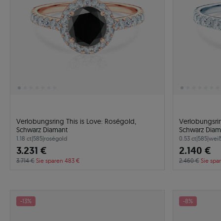
Verlobungsring This is Love: Roségold,
Verlobungsrin
Schwarz Diamant
Schwarz Diam
1.18 ct
|
585
|
roségold
0.53 ct
|
585
|
weiß
3.231 €
2.140 €
3.714 €
Sie sparen 483 €
2.460 €
Sie spa
-13%
-8%