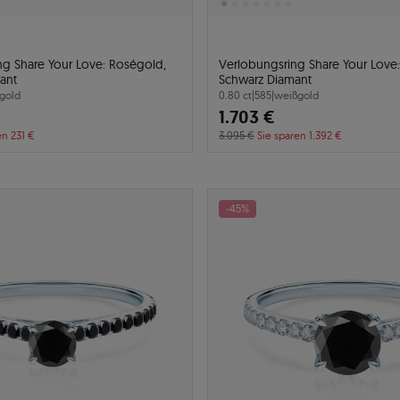
ng Share Your Love: Roségold,
Verlobungsring Share Your Love
ant
Schwarz Diamant
gold
0.80 ct
|
585
|
weißgold
1.703 €
en 231 €
3.095 €
Sie sparen 1.392 €
-45%