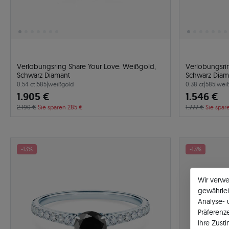
Verlobungsring Share Your Love: Weißgold,
Verlobungsri
Schwarz Diamant
Schwarz Diam
0.54 ct
|
585
|
weißgold
0.38 ct
|
585
|
wei
1.905 €
1.546 €
2.190 €
Sie sparen 285 €
1.777 €
Sie spar
-13%
-13%
Wir verw
gewährlei
Analyse-
Präferenz
Ihre Zust