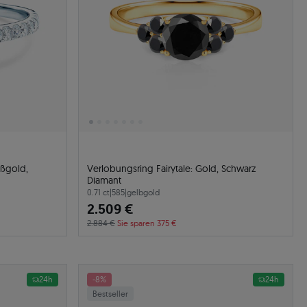
ißgold,
Verlobungsring Fairytale: Gold, Schwarz
Diamant
0.71 ct
|
585
|
gelbgold
2.509 €
2.884 €
Sie sparen 375 €
24h
-8%
24h
Bestseller