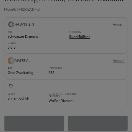
Modell: TJ-R2-SZCD-RB
Ändern
HAUPTSTEIN
ART
SCHLEIFEN
Schwarzer Diamant
Rund/Brillant
GEWICHT
0.6 ct
Ändern
MATERIAL
ART
LEGIERUNG
Gold Zweifarbig
585
SCHLIFF
STEIN AN DER BASIS DER
FASSUNG
Brillant-Schliff
Weißer Diamant