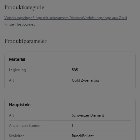
Produktkategorie
Verlobungsringe
Ringe mit schwarzem Diamant
Verlobungsringe aus Gold
Ringe The Journey
Produktparameter:
Material
Legierung
585
Art
Gold Zweifarbig
Hauptstein
Art
Schwarzer Diamant
Anzahl von Steinen
1
Schleifen
Rund/Brillant