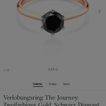
0.63 ct
1
/
12
Galerie
Video
Stein
Verlobungsring The Journey:
Zweifarbiges Gold, Schwarz Diamant