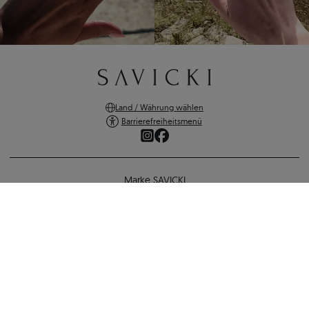
Land / Währung wählen
Barrierefreiheitsmenü
Marke SAVICKI
Online-Shopping
Verlobungsring The Journey: Zweifarbiges Gold, Schwarz Diamant
Unterstützung und wichtige Informationen
2.500 €
2.175 €
-
325 €
SICHERE ZAHLUNGEN
ZURÜCK ZUR KONFIGURATION
VERSANDARTEN