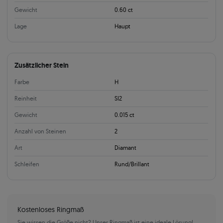
Gewicht
0.60 ct
Lage
Haupt
Zusätzlicher Stein
Farbe
H
Reinheit
SI2
Gewicht
0.015 ct
Anzahl von Steinen
2
Art
Diamant
Schleifen
Rund/Brillant
Kostenloses Ringmaß
Sie wissen die Größe nicht? Unser Ringmaß ist eine ideale Lösung!