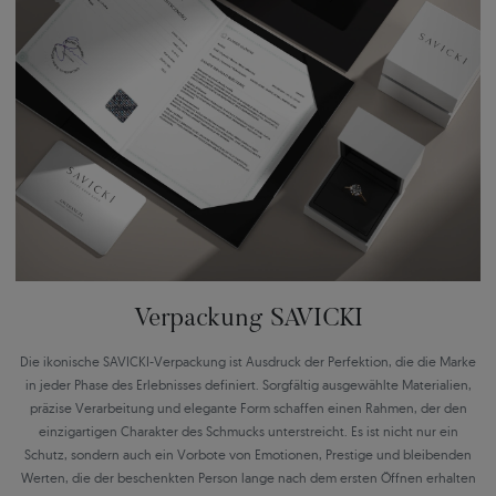
Verpackung SAVICKI
Die ikonische SAVICKI-Verpackung ist Ausdruck der Perfektion, die die Marke
in jeder Phase des Erlebnisses definiert. Sorgfältig ausgewählte Materialien,
präzise Verarbeitung und elegante Form schaffen einen Rahmen, der den
einzigartigen Charakter des Schmucks unterstreicht. Es ist nicht nur ein
Schutz, sondern auch ein Vorbote von Emotionen, Prestige und bleibenden
Werten, die der beschenkten Person lange nach dem ersten Öffnen erhalten