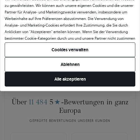
Bestätigte Qualität von SAVICKI
zu gewährleisten. Wir können auch unsere eigenen Cookies und die unserer
Partner für Analyse- und Marketingzwecke verwenden, insbesondere um
Unser Qualitätszertifikat garantiert Authentizität und höchsten
Werbeinhalte auf Ihre Präferenzen abzustimmen. Die Verwendung von
Ausführungsstandard. Das Dokument beschreibt detailliert die wichtigsten
Analyse- und Marketing-Cookies erfordert Ihre Zustimmung, die Sie durch
Parameter des Schmucks, einschließlich der Legierung und des Gewichts des
Anklicken von "Akzeptieren" erteilen können. Wenn Sie der Verwendung
Goldes sowie der Merkmale des eingefassten Steins oder des verwendeten
bestimmter Cookie-Kategorien durch uns und unsere Partner nicht zustimmen
Edelmetalls. Das SAVICKI-Zertifikat ist nicht nur eine formelle Bestätigung der
möchten, klicken Sie auf "Lassen Sie mich wählen" und bestimmen Sie Ihre
Qualität, sondern auch ein Beweis für die Kunstfertigkeit, Präzision und
Cookies verwalten
Präferenzen. Sie können Ihre Zustimmung jederzeit widerrufen, indem Sie
Verantwortung, mit der wir jedes Schmuckstück herstellen.
Ihre Cookie-Einstellungen ändern.
Ablehnen
Alle akzeptieren
Über
11 484
5
★
-Bewertungen in ganz
Europa
GEPRÜFTE BEWERTUNGEN UNSERER KUNDEN