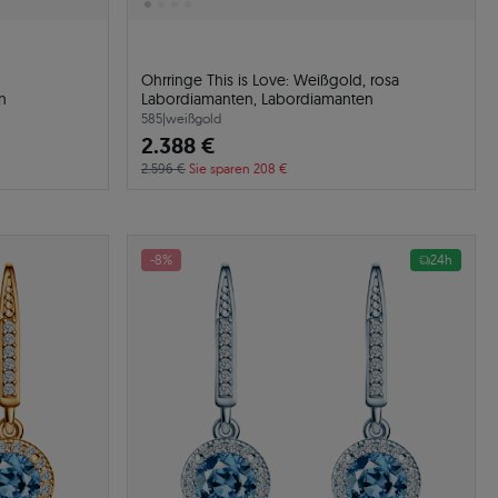
Ohrringe This is Love: Weißgold, rosa
n
Labordiamanten, Labordiamanten
585
|
weißgold
2.388 €
2.596 €
Sie sparen 208 €
-8%
24h