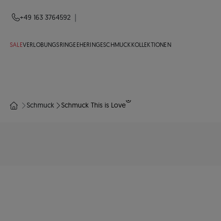
|
+49 163 3764592
SALE
VERLOBUNGSRINGE
EHERINGE
SCHMUCK
KOLLEKTIONEN
®
Schmuck
Schmuck This is Love