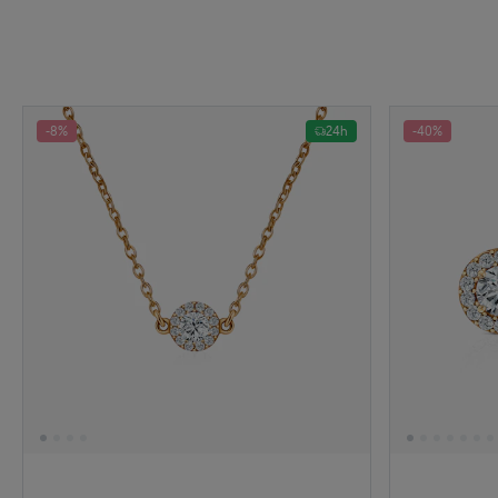
-8%
24h
-40%