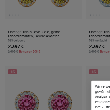
Ohrringe This is Love: Gold, gelbe
Ohrringe This
Labordiamanten, Labordiamanten
Labordiamant
585
|
gelbgold
585
|
weißgold
2.397 €
2.397 €
2.605 €
Sie sparen 208 €
2.605 €
Sie spa
-8%
-8%
Wir verw
gewährlei
Analyse-
Präferenz
Ihre Zust