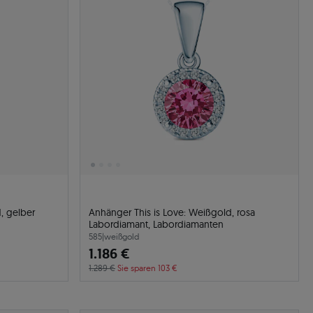
, gelber
Anhänger This is Love: Weißgold, rosa
Labordiamant, Labordiamanten
585
|
weißgold
1.186 €
1.289 €
Sie sparen 103 €