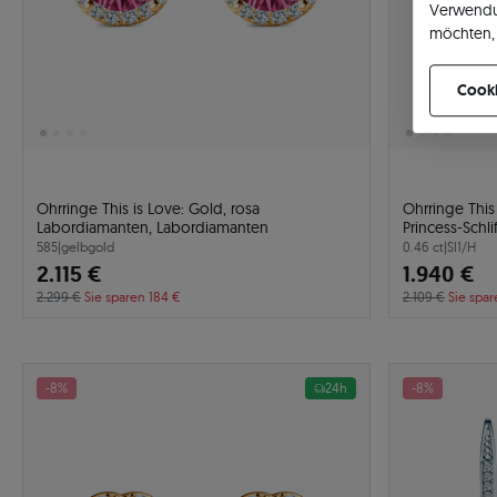
Verwendu
möchten, 
können Ih
Cooki
Ohrringe This is Love: Gold, rosa
Ohrringe This
Labordiamanten, Labordiamanten
Princess-Schlif
585
|
gelbgold
0.46 ct
|
SI1/H
2.115 €
1.940 €
2.299 €
Sie sparen 184 €
2.109 €
Sie spar
-8%
24h
-8%