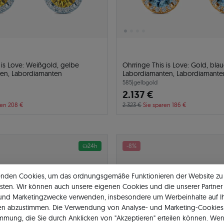
 is Love: Weißgold, gelbe
Ohrringe This is Love: Gold, bla
en, Labordiamanten
Labordiamanten, Labordiamante
585
|
gelbgold
2.137 €
ren 208 €
2.323 €
Sie sparen 186 €
24h
-8%
enden Cookies, um das ordnungsgemäße Funktionieren der Website zu
sten. Wir können auch unsere eigenen Cookies und die unserer Partner 
 und Marketingzwecke verwenden, insbesondere um Werbeinhalte auf I
en abzustimmen. Die Verwendung von Analyse- und Marketing-Cookies 
immung, die Sie durch Anklicken von "Akzeptieren" erteilen können. Wen