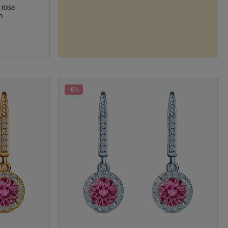
 rosa
n
-8%