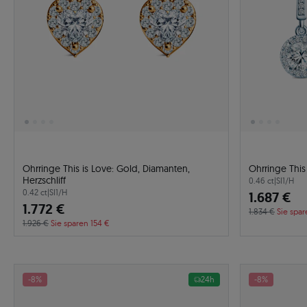
Ohrringe This is Love: Gold, Diamanten,
Ohrringe This
Herzschliff
0.46 ct
|
SI1/H
0.42 ct
|
SI1/H
1.687 €
1.772 €
1.834 €
Sie spar
1.926 €
Sie sparen 154 €
-8%
24h
-8%