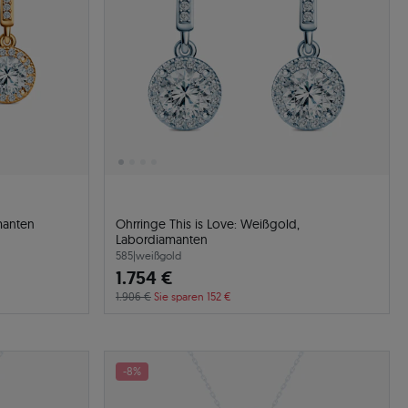
manten
Ohrringe This is Love: Weißgold,
Labordiamanten
585
|
weißgold
1.754 €
1.906 €
Sie sparen 152 €
-8%