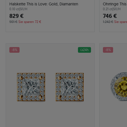
Halskette This is Love: Gold, Diamanten
Ohrringe This
0.10 ct
|
SI1/H
0.21 ct
|
SI1/H
829 €
746 €
901 €
Sie sparen 72 €
1.242 €
Sie spar
-8%
24h
-8%