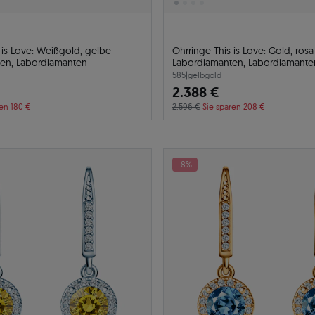
 is Love: Weißgold, gelbe
Ohrringe This is Love: Gold, rosa
en, Labordiamanten
Labordiamanten, Labordiamante
585
|
gelbgold
2.388 €
ren 180 €
2.596 €
Sie sparen 208 €
-8%