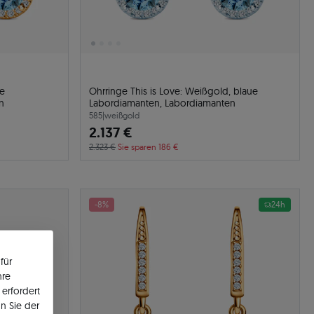
ue
Ohrringe This is Love: Weißgold, blaue
n
Labordiamanten, Labordiamanten
585
|
weißgold
2.137 €
2.323 €
Sie sparen 186 €
-8%
24h
für
hre
erfordert
n Sie der