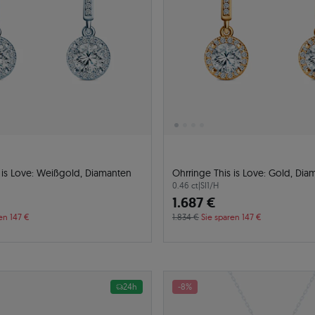
 is Love: Weißgold, Diamanten
Ohrringe This is Love: Gold, Dia
0.46 ct
|
SI1/H
1.687 €
en 147 €
1.834 €
Sie sparen 147 €
24h
-8%