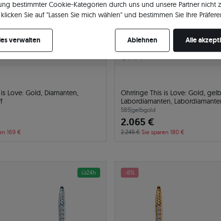
ng bestimmter Cookie-Kategorien durch uns und unsere Partner nicht 
klicken Sie auf "Lassen Sie mich wählen" und bestimmen Sie Ihre Präfere
re Zustimmung jederzeit widerrufen, indem Sie Ihre Cookie-Einstellung
es verwalten
Ablehnen
Alle akzept
 is Love: Gold, Diamanten,
Ohrringe This is Love: Gold, gel
f
Labordiamanten, Labordiamante
585
|
gelbgold
2.065 €
en 169 €
2.245 €
Sie sparen 180 €
24h
-8%