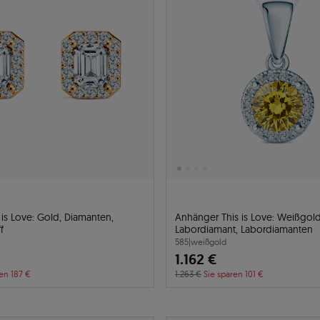
 is Love: Gold, Diamanten,
Anhänger This is Love: Weißgold
f
Labordiamant, Labordiamanten
585
|
weißgold
1.162 €
en 187 €
1.263 €
Sie sparen 101 €