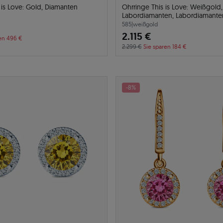
 is Love: Gold, Diamanten
Ohrringe This is Love: Weißgold,
Labordiamanten, Labordiamante
585
|
weißgold
2.115 €
en 496 €
2.299 €
Sie sparen 184 €
-8%