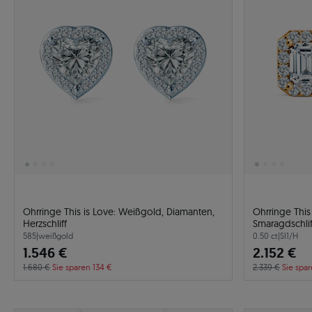
Ohrringe This is Love: Weißgold, Diamanten,
Ohrringe This
Herzschliff
Smaragdschlif
585
|
weißgold
0.50 ct
|
SI1/H
1.546 €
2.152 €
1.680 €
Sie sparen 134 €
2.339 €
Sie spar