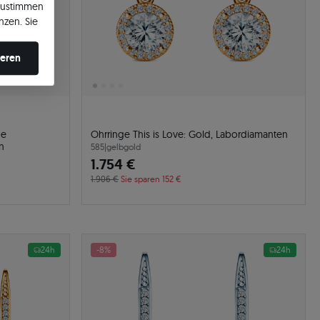
zustimmen
nzen. Sie
en ändern.
ieren
be
Ohrringe This is Love: Gold, Labordiamanten
n
585
|
gelbgold
1.754 €
1.906 €
Sie sparen 152 €
24h
-8%
24h