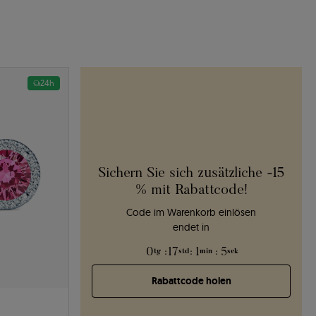
24h
Sichern Sie sich zusätzliche -15
% mit Rabattcode!
Code im Warenkorb einlösen
endet in
0
:
17
:
1
:
4
tg
std
min
sek
Rabattcode holen