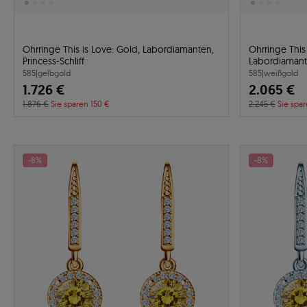
Ohrringe This is Love: Gold, Labordiamanten,
Ohrringe This
Princess-Schliff
Labordiamant
585
|
gelbgold
585
|
weißgold
1.726 €
2.065 €
1.876 €
Sie sparen 150 €
2.245 €
Sie spa
-8%
-8%