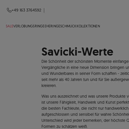
|
+49 163 3764592
SALE
VERLOBUNGSRINGE
EHERINGE
SCHMUCK
KOLLEKTIONEN
Savicki-Werte
Die Schönheit der schönsten Momente einfangen. 
Vergängliche in eine neue Dimension bringen
und Wunderbares in seiner Form schaffen - zeitlos
seit mehr als 40 Jahren tun und für Sie außerg
kreieren.
Was uns auszeichnet und was unsere Produkte vo
ist unsere Fähigkeit, Handwerk und Kunst perfekt
die besten Fachleute, die nicht nur handwerklic
aufgeschlossen und sensibel für wahre Schönheit
Unterschied wird jeder bemerken, der höchste Q
Formen zu schätzen weiß.