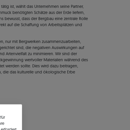
ätig ist, wählt das Unternehmen seine Partner,
chmuck benötigten Schätze aus der Erde liefern,
uns bewusst, dass der Bergbau eine zentrale Rolle
direkt auf die Schaffung von Arbeitsplätzen und
en, nur mit Bergwerken zusammenzuarbeiten,
erichtet sind, die negativen Auswirkungen auf
nd Artenvielfalt zu minimieren. Wir sind der
ckgewinnung wertvoller Materialien während des
tet werden sollte. Dies wird dazu beitragen,
, die das kulturelle und ökologische Erbe
für
hre
erfordert