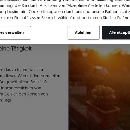
Gefühle
immung, die Sie durch Anklicken von "Akzeptieren" erteilen können. Wen
s von Verlobungs- oder Hochzeitsschmuck besteht darin, flüchtige Gefü
ng bestimmter Cookie-Kategorien durch uns und unsere Partner nicht 
Andenken zu machen. Ihre Liebe ist die Inspiration für unsere Arbeit.
klicken Sie auf "Lassen Sie mich wählen" und bestimmen Sie Ihre Präfere
re Zustimmung jederzeit widerrufen, indem Sie Ihre Cookie-Einstellung
es verwalten
Ablehnen
Alle akzept
ine Tätigkeit
m das zu feiern, was am
n, diesen Wert mit Ihnen zu teilen,
ußergewöhnliche Botschaft
n Liebesgeschichten von
n Sie sich den Reihen von
n Tag!