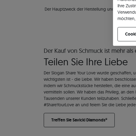
Ihre Zust
Der Hauptzweck der Herstellung und des Tragen
Verwendu
möchten, 
können Ih
Cooki
Der Kauf von Schmuck ist mehr als e
Teilen Sie Ihre Liebe
Der Slogan Share Your Love wurde geschaffen, u
wichtigsten ist - die Liebe. Wir haben beschlosse
indem wir Schmuckstücke herstellen, die eine a
vermitteln sollen. Wir haben das Privileg, an de
Tausenden unserer Kunden teilzuhaben. Schließe
#ShareYourLove an und feiern Sie die Liebe jede
Treffen Sie Savicki Diamonds®