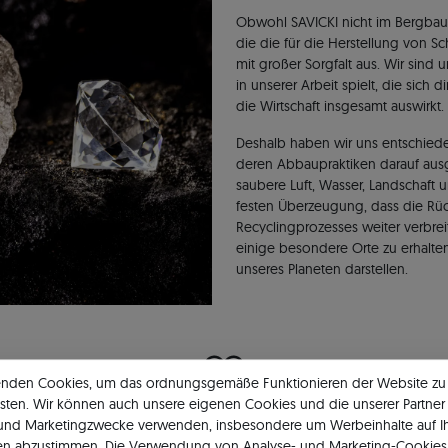
Obwohl SAVICKI nicht im Bergbau t
die die für die Herstellung von S
mit großer Sorgfalt aus. Wir sind 
in unserer Arbeit spielt, die sich 
die Wirtschaft insgesamt auswirkt.
Deshalb haben wir uns entschied
deren Abbaupraktiken darauf ausg
saubere Luft, Wasser, Landschaft u
festen Überzeugung, dass die Rü
Recyclingprozesses weiter verbrei
einige besondere Orte zu erhalten
unseres Planeten darstellen.
enden Cookies, um das ordnungsgemäße Funktionieren der Website zu
Zweiter Schritt
sten. Wir können auch unsere eigenen Cookies und die unserer Partner 
 und Marketingzwecke verwenden, insbesondere um Werbeinhalte auf I
en abzustimmen. Die Verwendung von Analyse- und Marketing-Cookies 