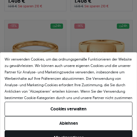
1.408 €
1.408 €
1.618 €
Sie sparen 210 €
1.618 €
Sie sparen 210 €
-13%
24h
-14%
24h
Wir verwenden Cookies, um das ordnungsgemäße Funktionieren der Website
zu gewährleisten. Wir können auch unsere eigenen Cookies und die unserer
Partner für Analyse- und Marketingzwecke verwenden, insbesondere um
Werbeinhalte auf Ihre Präferenzen abzustimmen. Die Verwendung von
Analyse- und Marketing-Cookies erfordert Ihre Zustimmung, die Sie durch
Anklicken von "Akzeptieren" erteilen können. Wenn Sie der Verwendung
Siegelring Savicki: Gold,
Siegelring Savicki: Gold
bestimmter Cookie-Kategorien durch uns und unsere Partner nicht zustimmen
Labordiamant
585
|
gelbgold
möchten, klicken Sie auf "Lassen Sie mich wählen" und bestimmen Sie Ihre
585
|
gold
931 €
Cookies verwalten
1.408 €
Präferenzen. Sie können Ihre Zustimmung jederzeit widerrufen, indem Sie
1.082 €
Sie sparen 151 €
Ihre Cookie-Einstellungen ändern.
1.618 €
Sie sparen 210 €
Ablehnen
-14%
24h
-14%
24h