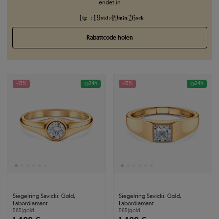
endet in
1
19
49
26
:
:
:
tg
std
min
sek
Rabattcode holen
-13%
24h
-13%
24h
Siegelring Savicki: Gold,
Siegelring Savicki: Gold,
Labordiamant
Labordiamant
585
|
gold
585
|
gold