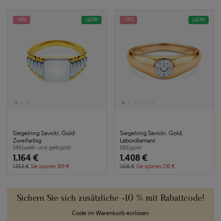
-14%
24h
-13%
24h
Siegelring Savicki: Gold
Siegelring Savicki: Gold,
Zweifarbig
Labordiamant
585
|
weiß- und gelbgold
585
|
gold
1.164 €
1.408 €
1.353 €
Sie sparen 189 €
1.618 €
Sie sparen 210 €
Sichern Sie sich zusätzliche -10 % mit Rabattcode!
Code im Warenkorb einlösen