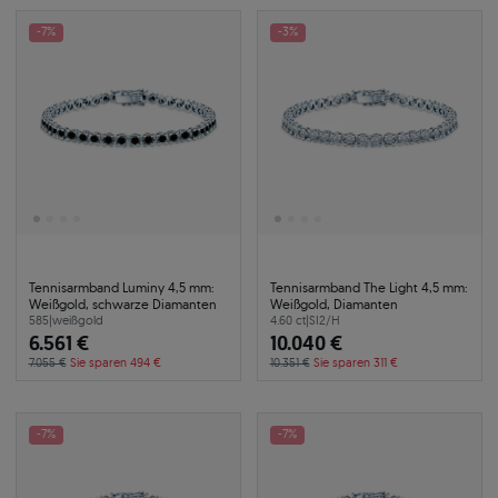
-7%
-3%
Tennisarmband Luminy 4,5 mm:
Tennisarmband The Light 4,5 mm:
Weißgold, schwarze Diamanten
Weißgold, Diamanten
585
|
weißgold
4.60 ct
|
SI2/H
6.561 €
10.040 €
7.055 €
Sie sparen 494 €
10.351 €
Sie sparen 311 €
-7%
-7%