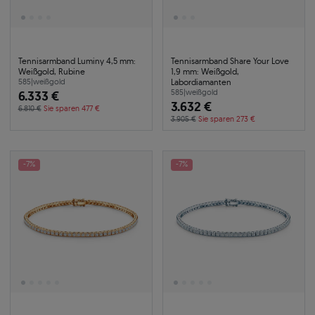
Tennisarmband Luminy 4,5 mm:
Tennisarmband Share Your Love
Weißgold, Rubine
1,9 mm: Weißgold,
Labordiamanten
585
|
weißgold
6.333 €
585
|
weißgold
3.632 €
6.810 €
Sie sparen 477 €
3.905 €
Sie sparen 273 €
-7%
-7%