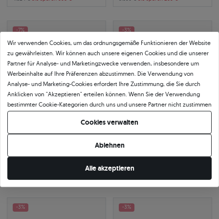
-7%
-3%
Wir verwenden Cookies, um das ordnungsgemäße Funktionieren der Website
zu gewährleisten. Wir können auch unsere eigenen Cookies und die unserer
Partner für Analyse- und Marketingzwecke verwenden, insbesondere um
Werbeinhalte auf Ihre Präferenzen abzustimmen. Die Verwendung von
Analyse- und Marketing-Cookies erfordert Ihre Zustimmung, die Sie durch
Anklicken von "Akzeptieren" erteilen können. Wenn Sie der Verwendung
bestimmter Cookie-Kategorien durch uns und unsere Partner nicht zustimmen
möchten, klicken Sie auf "Lassen Sie mich wählen" und bestimmen Sie Ihre
Cookies verwalten
Präferenzen. Sie können Ihre Zustimmung jederzeit widerrufen, indem Sie
Ihre Cookie-Einstellungen ändern.
Tennisarmband Luminy 1,9 mm:
Tennisarmband Luminy 4,5 mm:
Ablehnen
Gold, schwarze Diamanten
Gold, schwarze Diamanten
585
|
gelbgold
585
|
gelbgold
3.395 €
7.077 €
Alle akzeptieren
3.650 €
Sie sparen 255 €
7.296 €
Sie sparen 219 €
-3%
-3%