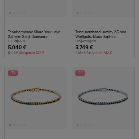
Tennisarmband Share Your Love
Tennisarmband Luminy 2,3 mm:
2,3 mm: Gold, Diamanten
Weißgold, blaue Saphire
1.02 ct
|
SI2/H
585
|
weißgold
5.040 €
3.749 €
5.419 €
Sie sparen 379 €
4.031 €
Sie sparen 282 €
-7%
-7%