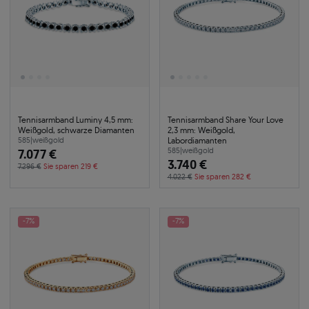
Tennisarmband Luminy 4,5 mm:
Tennisarmband Share Your Love
Weißgold, schwarze Diamanten
2,3 mm: Weißgold,
Labordiamanten
585
|
weißgold
7.077 €
585
|
weißgold
3.740 €
7.296 €
Sie sparen 219 €
4.022 €
Sie sparen 282 €
-7%
-7%