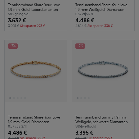
Tennisarmband Share Your Love
Tennisarmband Share Your Love
1,9 mm: Gold, Labordiamanten
1,9 mm: Weißgold, Diamanten
585
|
gelbgold
0.57 ct
|
SI2/H
3.632 €
4.486 €
3.905 €
Sie sparen 273 €
4.824 €
Sie sparen 338 €
-7%
-7%
Tennisarmband Share Your Love
Tennisarmband Luminy 1,9 mm:
1,9 mm: Gold, Diamanten
Weißgold, schwarze Diamanten
0.57 ct
|
SI2/H
585
|
weißgold
4.486 €
3.395 €
4.824 €
Sie sparen 338 €
3.650 €
Sie sparen 255 €