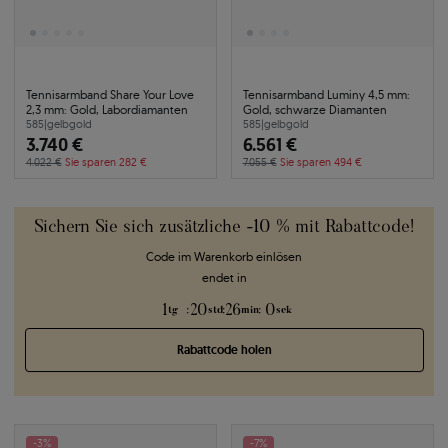
Tennisarmband Share Your Love
Tennisarmband Luminy 4,5 mm:
2,3 mm: Gold, Labordiamanten
Gold, schwarze Diamanten
585
|
gelbgold
585
|
gelbgold
3.740 €
6.561 €
4.022 €
Sie sparen 282 €
7.055 €
Sie sparen 494 €
Sichern Sie sich zusätzliche -10 % mit Rabattcode!
Code im Warenkorb einlösen
endet in
1
20
25
59
:
:
:
tg
std
min
sek
Rabattcode holen
-3%
-7%