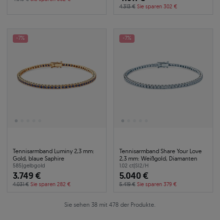
4.313 €
Sie sparen 302 €
-7%
-7%
Tennisarmband Luminy 2,3 mm:
Tennisarmband Share Your Love
Gold, blaue Saphire
2,3 mm: Weißgold, Diamanten
585
|
gelbgold
1.02 ct
|
SI2/H
3.749 €
5.040 €
4.031 €
Sie sparen 282 €
5.419 €
Sie sparen 379 €
Sie sehen 38 mit 478 der Produkte.