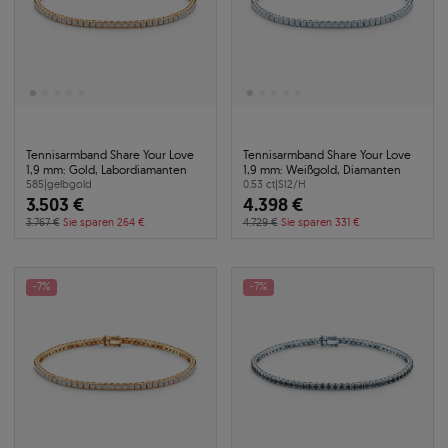
Tennisarmband Share Your Love
Tennisarmband Share Your Love
1,9 mm: Gold, Labordiamanten
1,9 mm: Weißgold, Diamanten
585
|
gelbgold
0.53 ct
|
SI2/H
3.503 €
4.398 €
3.767 €
Sie sparen 264 €
4.729 €
Sie sparen 331 €
-7%
-7%