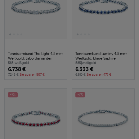
Tennisarmband The Light 4,5 mm:
Tennisarmband Luminy 4,5 mm:
Weißgold, Labordiamanten
Weißgold, blaue Saphire
585
|
weißgold
585
|
weißgold
6.738 €
6.333 €
7.245 €
Sie sparen 507 €
6.810 €
Sie sparen 477 €
-7%
-7%