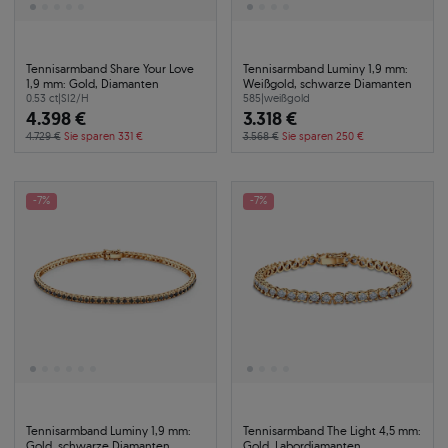
Tennisarmband Share Your Love
Tennisarmband Luminy 1,9 mm:
1,9 mm: Gold, Diamanten
Weißgold, schwarze Diamanten
0.53 ct
|
SI2/H
585
|
weißgold
4.398 €
3.318 €
4.729 €
Sie sparen 331 €
3.568 €
Sie sparen 250 €
-7%
-7%
Tennisarmband Luminy 1,9 mm:
Tennisarmband The Light 4,5 mm:
Gold, schwarze Diamanten
Gold, Labordiamanten