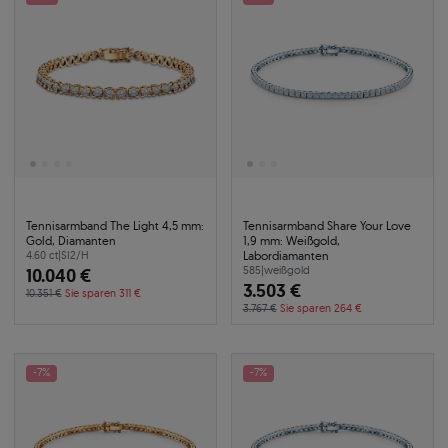
Tennisarmband The Light 4,5 mm:
Tennisarmband Share Your Love
Gold, Diamanten
1,9 mm: Weißgold,
Labordiamanten
4.60 ct
|
SI2/H
10.040 €
585
|
weißgold
3.503 €
10.351 €
Sie sparen 311 €
3.767 €
Sie sparen 264 €
-7%
-7%