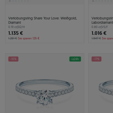
Verlobungsring Share Your Love: Weißgold,
Verlobungsrin
Diamant
Labordiamant
0.19 ct
|
SI2/H
0.80 ct
|
VS/F
1.135 €
1.016 €
1.261 €
Sie sparen 126 €
1.847 €
Sie spar
-10%
24h
-17%