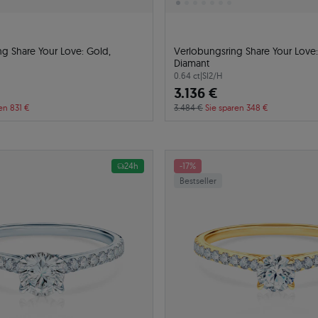
g Share Your Love: Gold,
Verlobungsring Share Your Love
Diamant
0.64 ct
|
SI2/H
3.136 €
en 831 €
3.484 €
Sie sparen 348 €
24h
-17%
Bestseller