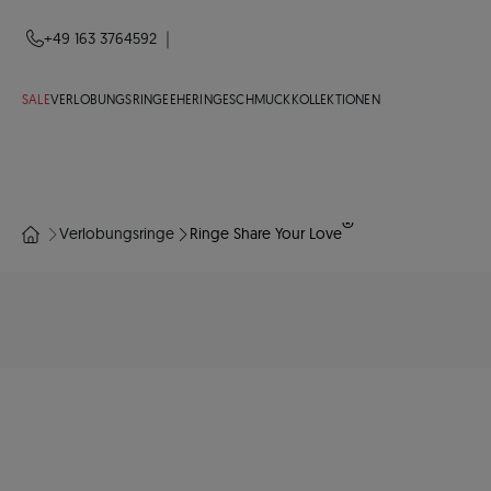
|
+49 163 3764592
SALE
VERLOBUNGSRINGE
EHERINGE
SCHMUCK
KOLLEKTIONEN
®
Verlobungsringe
Ringe Share Your Love