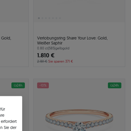
 Gold,
Verlobungsring Share Your Love: Gold,
Weißer Saphir
0.80 ct
|
585
|
gelbgold
1.810 €
2.181 €
Sie sparen 371 €
24h
-10%
24h
für
hre
erfordert
n Sie der