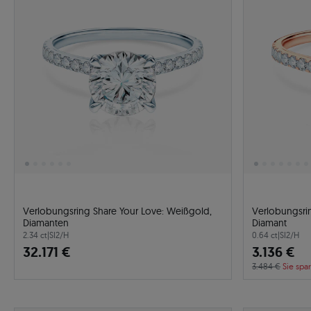
Verlobungsring Share Your Love: Weißgold,
Verlobungsri
Diamanten
Diamant
2.34 ct
|
SI2/H
0.64 ct
|
SI2/H
32.171 €
3.136 €
3.484 €
Sie spa