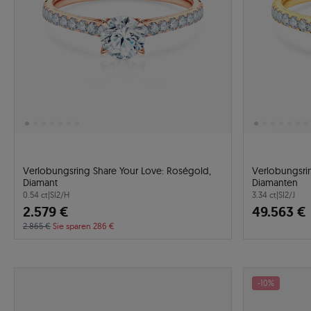
Verlobungsring Share Your Love: Roségold,
Verlobungsrin
Diamant
Diamanten
0.54 ct
|
SI2/H
3.34 ct
|
SI2/J
2.579 €
49.563 €
2.865 €
Sie sparen 286 €
-10%