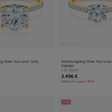
g Share Your Love: Gold,
Verlobungsring Share Your Love:
Diamant
0.80 ct
|
SI2/H
3.496 €
3.884 €
Sie sparen 388 €
-17%