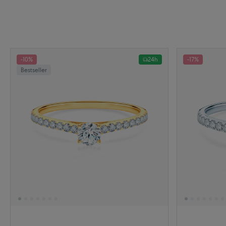
-10%
24h
-17%
Bestseller