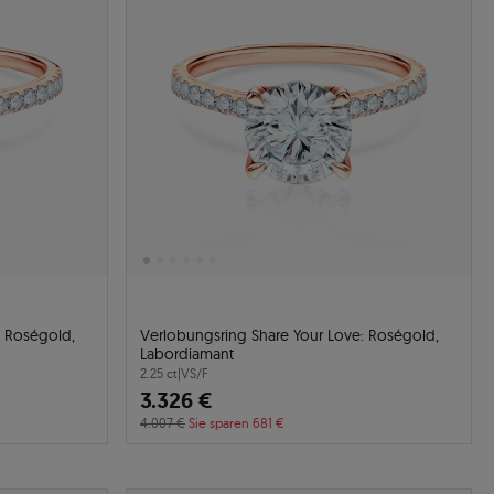
: Roségold,
Verlobungsring Share Your Love: Roségold,
Labordiamant
2.25 ct
|
VS/F
3.326 €
4.007 €
Sie sparen 681 €