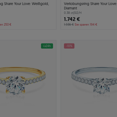
ng Share Your Love: Weißgold,
Verlobungsring Share Your Love:
Diamant
0.38 ct
|
SI2/H
1.742 €
ren 253 €
1.936 €
Sie sparen 194 €
24h
-10%