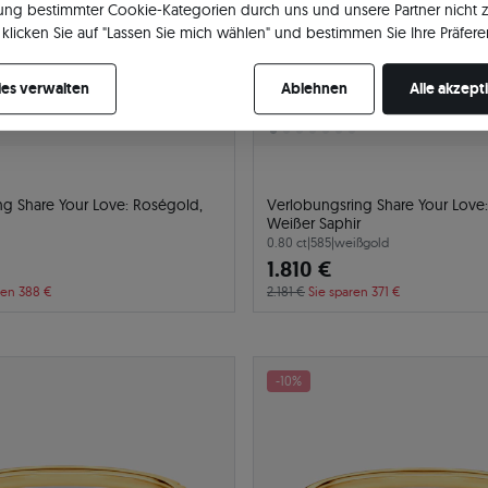
ng bestimmter Cookie-Kategorien durch uns und unsere Partner nicht 
klicken Sie auf "Lassen Sie mich wählen" und bestimmen Sie Ihre Präfere
re Zustimmung jederzeit widerrufen, indem Sie Ihre Cookie-Einstellung
es verwalten
Ablehnen
Alle akzept
ng Share Your Love: Roségold,
Verlobungsring Share Your Love
Weißer Saphir
0.80 ct
|
585
|
weißgold
1.810 €
ren 388 €
2.181 €
Sie sparen 371 €
-10%