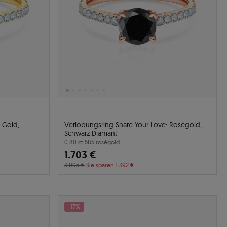
 Gold,
Verlobungsring Share Your Love: Roségold,
Schwarz Diamant
0.80 ct
|
585
|
roségold
1.703 €
3.095 €
Sie sparen 1.392 €
-17%