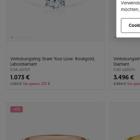
Verwendu
möchten, 
können Ih
Cooki
Verlobungsring Share Your Love: Roségold,
Verlobungsri
Labordiamant
Diamant
0.54 ct
|
VS/F
0.80 ct
|
SI2/H
1.073 €
3.496 €
1.293 €
Sie sparen 220 €
3.884 €
Sie spa
-10%