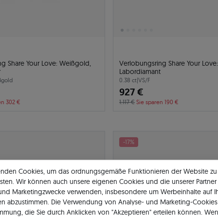
ng Share Your Love: Weißgold,
Verlobungsring Share Your Love:
r
Labordiamant
ßgold
0.38 ct
|
VS/F
927 €
en 302 €
1.117 €
Sie sparen 190 €
-17%
enden Cookies, um das ordnungsgemäße Funktionieren der Website zu
sten. Wir können auch unsere eigenen Cookies und die unserer Partner 
 und Marketingzwecke verwenden, insbesondere um Werbeinhalte auf I
en abzustimmen. Die Verwendung von Analyse- und Marketing-Cookies 
immung, die Sie durch Anklicken von "Akzeptieren" erteilen können. Wen