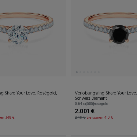
ng Share Your Love: Roségold,
Verlobungsring Share Your Love
Schwarz Diamant
0.64 ct
|
585
|
roségold
2.001 €
ren 348 €
2.411 €
Sie sparen 410 €