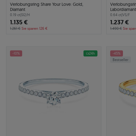
Verlobungsring Share Your Love: Gold,
Verlobungsri
Diamant
Labordiamant
0.19 ct
|
SI2/H
0.64 ct
|
VS/F
1.135 €
1.237 €
1.261 €
Sie sparen 126 €
1.490 €
Sie spa
-10%
24h
-45%
Bestseller