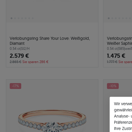
Verlobungsring Share Your Love: Weißgold,
Verlobungsri
Diamant
Weißer Saphi
0.54 ct
|
SI2/H
0.54 ct
|
585
|
wei
2.579 €
1.475 €
2.865 €
Sie sparen 286 €
1.777 €
Sie spar
-17%
-10%
Wir verw
gewährlei
Analyse-
Präferenz
Ihre Zust