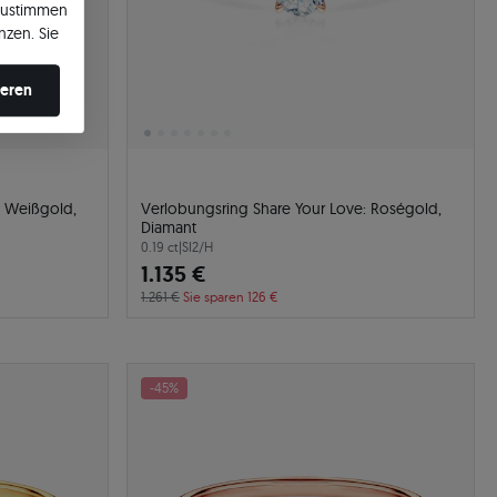
zustimmen
nzen. Sie
en ändern.
ieren
: Weißgold,
Verlobungsring Share Your Love: Roségold,
Diamant
0.19 ct
|
SI2/H
1.135 €
1.261 €
Sie sparen 126 €
-45%