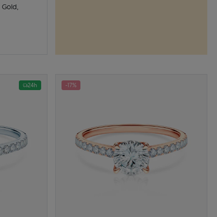
 Gold,
24h
-17%