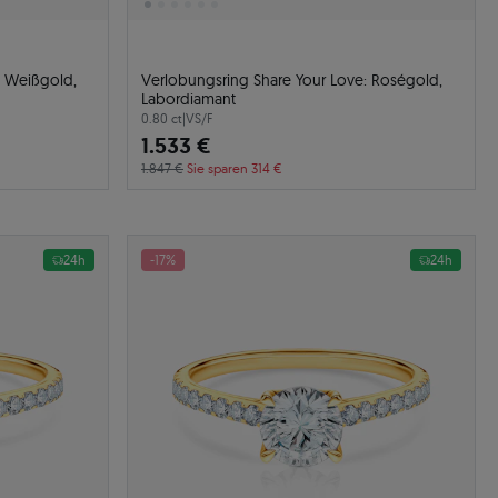
: Weißgold,
Verlobungsring Share Your Love: Roségold,
Labordiamant
0.80 ct
|
VS/F
1.533 €
1.847 €
Sie sparen 314 €
24h
-17%
24h