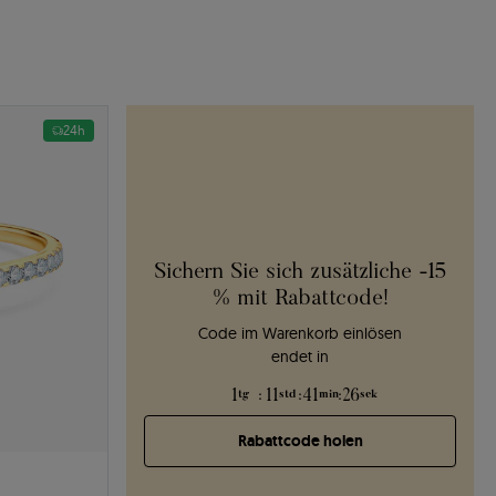
24h
Sichern Sie sich zusätzliche -15
% mit Rabattcode!
Code im Warenkorb einlösen
endet in
1
:
11
:
41
:
25
tg
std
min
sek
Rabattcode holen