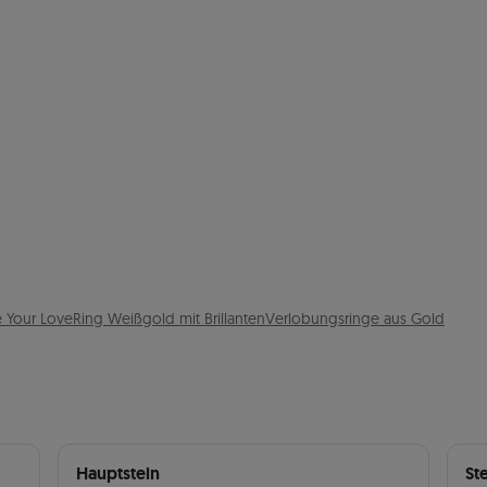
e Your Love
Ring Weißgold mit Brillanten
Verlobungsringe aus Gold
Hauptstein
St