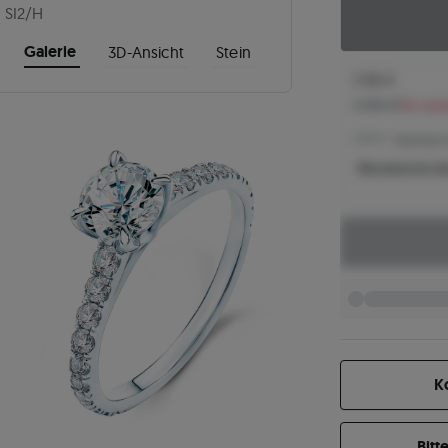
|
SI2/H
Galerie
3D-Ansicht
Stein
3.136 €
3.484 €
Sie spa
3.205 € -
Niedrigster 
Was bestimmt de
K
Bitt