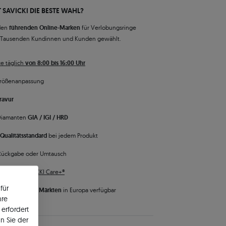
 SAVICKI DIE BESTE WAHL?
den
führenden Online-Marken
für Verlobungsringe
 Tausenden Kundinnen und Kunden gewählt.
e täglich
von 8:00 bis 16:00 Uhr
rößenanpassung
ravur
 Diamanten
GIA / IGI / HRD
Qualitätsstandard
bei jedem Produkt
Rückgabe oder Umtausch
 Service
SAVICKI Care+®
für
 ist auf
vielen Märkten
in Europa verfügbar
hre
erfordert
n Sie der