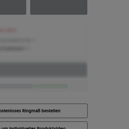
ren 348 €
Preis der letzten 30 Tage
n Produktpreis?
ostenloses Ringmaß bestellen
e um individuelles Produktvideo