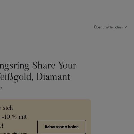
Über uns
Helpdesk
ngsring Share Your
eißgold, Diamant
-B
e sich
e -10 % mit
e!
Rabattcode holen