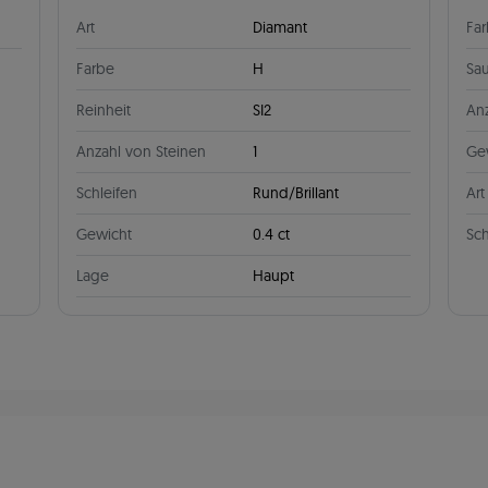
Art
Diamant
Fa
Farbe
H
Sau
Reinheit
SI2
Anz
Anzahl von Steinen
1
Ge
Schleifen
Rund/Brillant
Art
Gewicht
0.4 ct
Sch
Lage
Haupt