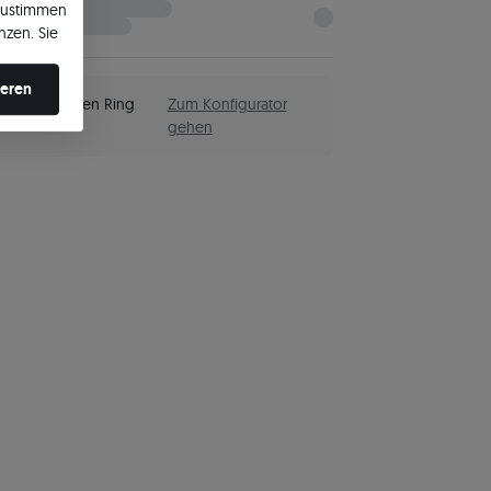
zustimmen
nzen. Sie
en ändern.
ieren
einen eigenen Ring
Zum Konfigurator
gehen