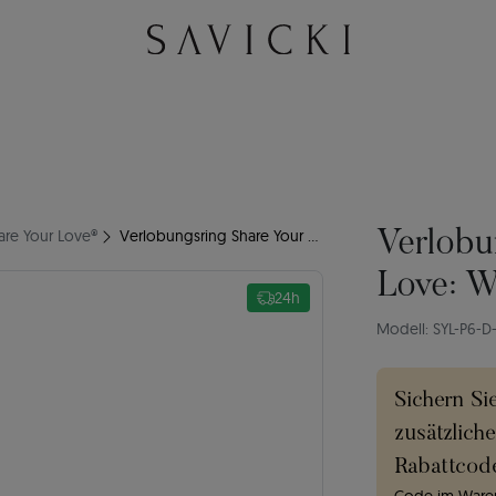
are Your Love®
Verlobungsring Share Your Love: Weißgold, Diamant
Verlobu
Love: W
24h
Modell: SYL-P6-D
Sichern Si
zusätzlich
Rabattcod