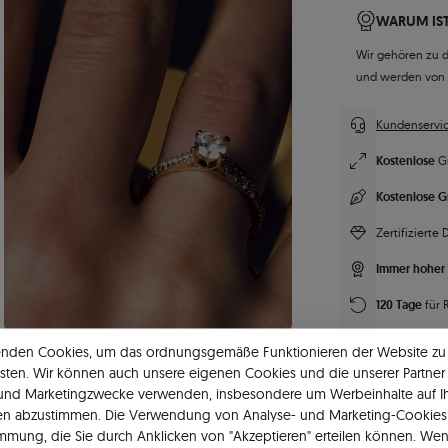
WARUM IST
Wir gehören zu 
und werden von
Kundenservic
Kostenlose
G
Kostenlose G
Zertifizierte
Immer hoher 
120 Tage
für 
Lebenslanger
enden Cookies, um das ordnungsgemäße Funktionieren der Website zu
sten. Wir können auch unsere eigenen Cookies und die unserer Partner 
Unsere Marke
 und Marketingzwecke verwenden, insbesondere um Werbeinhalte auf I
en abzustimmen. Die Verwendung von Analyse- und Marketing-Cookies 
immung, die Sie durch Anklicken von "Akzeptieren" erteilen können. Wen