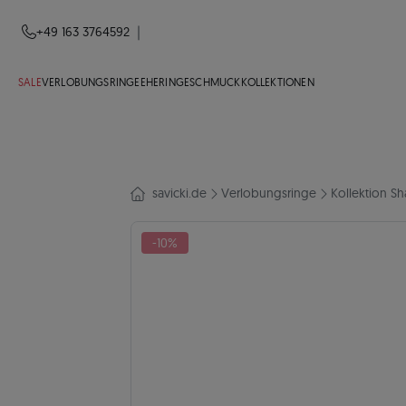
|
+49 163 3764592
SALE
VERLOBUNGSRINGE
EHERINGE
SCHMUCK
KOLLEKTIONEN
savicki.de
Verlobungsringe
Kollektion Sh
-10%