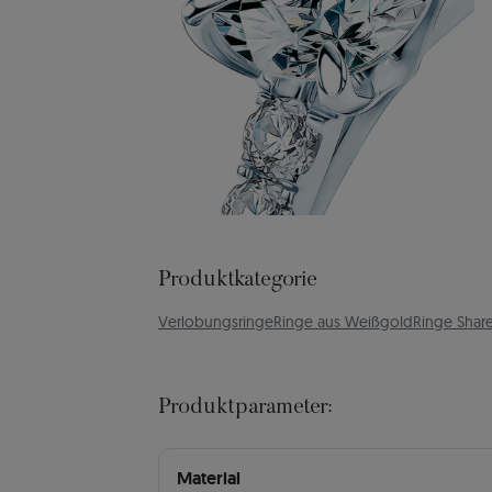
Produktkategorie
Verlobungsringe
Ringe aus Weißgold
Ringe Shar
Produktparameter:
Material