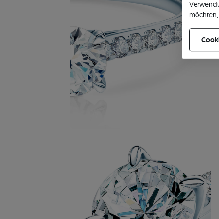
Verwendu
möchten, 
können Ih
Cooki