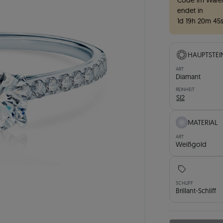
Code im Waren
endet in
1
d
19
h
20
m
44
HAUPTSTEI
ART
Diamant
REINHEIT
SI2
MATERIAL
ART
Weißgold
SCHLIFF
Brillant-Schliff