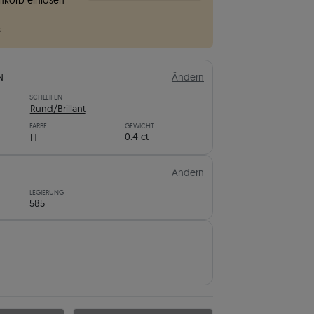
korb einlösen
s
N
Ändern
SCHLEIFEN
Rund/Brillant
FARBE
GEWICHT
0.4 ct
H
Ändern
LEGIERUNG
585