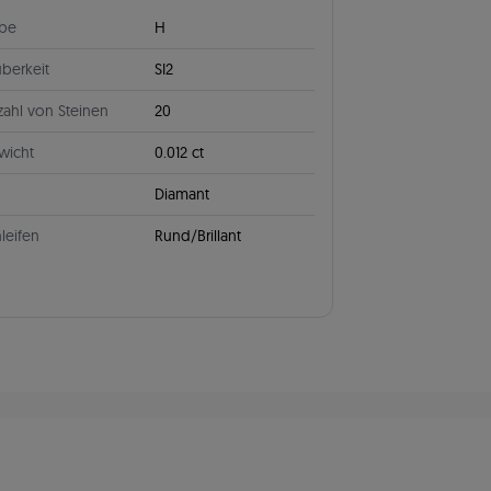
rbe
H
berkeit
SI2
ahl von Steinen
20
wicht
0.012 ct
Diamant
leifen
Rund/Brillant