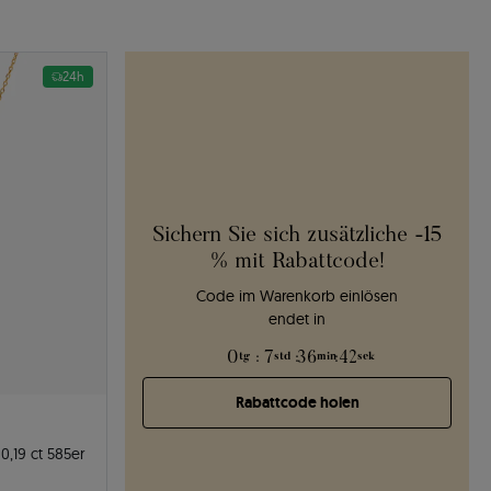
24h
Sichern Sie sich zusätzliche -15
% mit Rabattcode!
Code im Warenkorb einlösen
endet in
0
:
7
:
36
:
41
tg
std
min
sek
Rabattcode holen
0,19 ct 585er