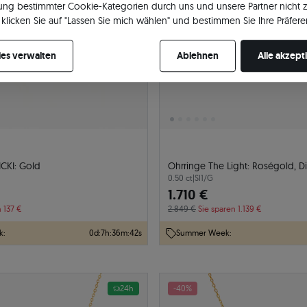
ng bestimmter Cookie-Kategorien durch uns und unsere Partner nicht 
klicken Sie auf "Lassen Sie mich wählen" und bestimmen Sie Ihre Präfere
re Zustimmung jederzeit widerrufen, indem Sie Ihre Cookie-Einstellung
es verwalten
Ablehnen
Alle akzept
ICKI: Gold
Ohrringe The Light: Roségold, 
0.50 ct
|
SI1/G
1.710 €
n 137 €
2.849 €
Sie sparen 1.139 €
k:
0
d
:
7
h
:
36
m
:
41
s
Summer Week:
24h
-40%