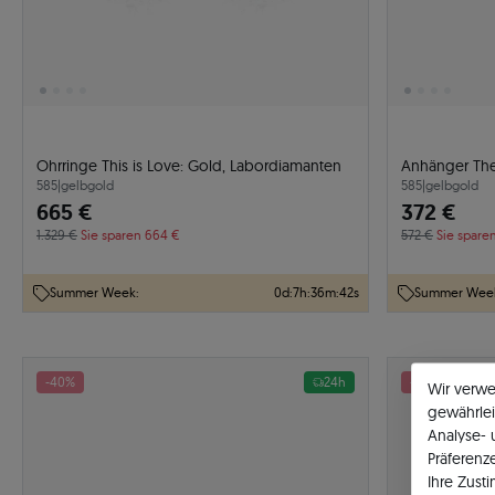
Ohrringe This is Love: Gold, Labordiamanten
Anhänger The
585
|
gelbgold
585
|
gelbgold
665 €
372 €
1.329 €
Sie sparen 664 €
572 €
Sie spare
Summer Week:
0
d
:
7
h
:
36
m
:
41
s
Summer Wee
-40%
24h
-50%
Wir verw
gewährlei
Analyse-
Präferenz
Ihre Zust