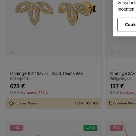
Verwendu
möchten, 
können Ih
Cooki
Ohrringe Blatt Savicki: Gold, Diamanten
Ohrringe SAV
0.15 ct
|
SI2/H
585
|
gelbgold
673 €
137 €
1.121 €
Sie sparen 448 €
274 €
Sie spare
Summer Week:
0
d
:
7
h
:
36
m
:
41
s
Summer Wee
-40%
24h
-50%