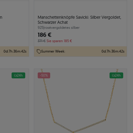
en
Manschettenknöpfe Savicki: Silber Vergoldet,
Schwarzer Achat
925
|
rosévergoldetes silber
186 €
371 €
Sie sparen 185 €
0
d
:
7
h
:
36
m
:
41
s
Summer Week:
0
d
:
7
h
:
36
m
:
41
s
24h
-50%
24h