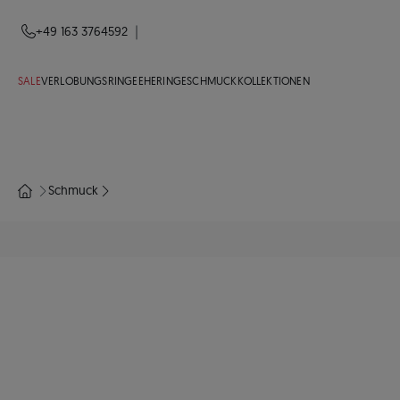
|
+49 163 3764592
SALE
VERLOBUNGSRINGE
EHERINGE
SCHMUCK
KOLLEKTIONEN
Schmuck