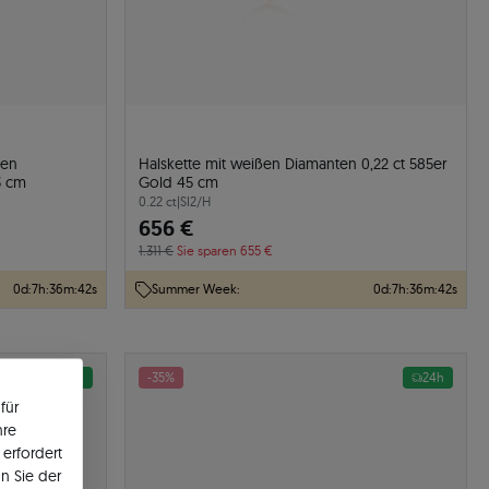
ßen
Halskette mit weißen Diamanten 0,22 ct 585er
3 cm
Gold 45 cm
0.22 ct
|
SI2/H
656 €
1.311 €
Sie sparen 655 €
0
d
:
7
h
:
36
m
:
41
s
Summer Week:
0
d
:
7
h
:
36
m
:
41
s
24h
-35%
24h
für
hre
erfordert
n Sie der