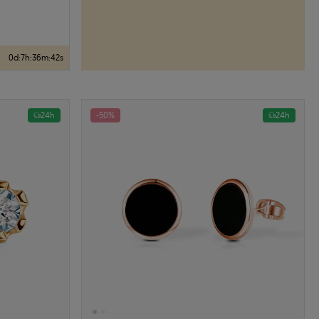
0
d
:
7
h
:
36
m
:
41
s
24h
-50%
24h