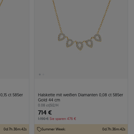
,15 ct 585er
Halskette mit weißen Diamanten 0,08 ct 585er
Gold 44 cm
0.08 ct
|
SI2/H
714 €
1.190 €
Sie sparen 476 €
0
d
:
7
h
:
36
m
:
41
s
Summer Week:
0
d
:
7
h
:
36
m
:
41
s