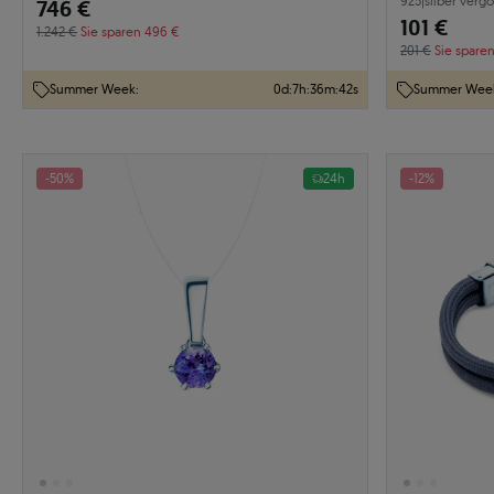
925
|
silber vergo
746 €
101 €
1.242 €
Sie sparen 496 €
201 €
Sie spare
Summer Week:
0
d
:
7
h
:
36
m
:
41
s
Summer Wee
-50%
24h
-12%