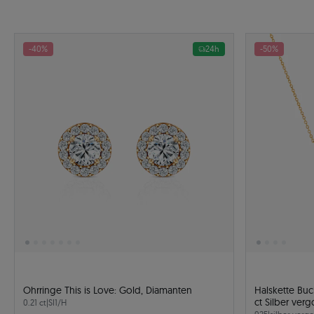
-40%
24h
-50%
Ohrringe This is Love: Gold, Diamanten
Halskette Buc
ct Silber ver
0.21 ct
|
SI1/H