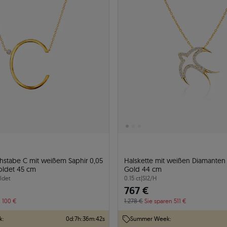
chstabe C mit weißem Saphir 0,05
Halskette mit weißen Diamanten 0
goldet 45 cm
Gold 44 cm
ldet
0.15 ct
|
SI2/H
767 €
n 100 €
1.278 €
Sie sparen 511 €
k:
0
d
:
7
h
:
36
m
:
41
s
Summer Week: