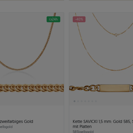
24h
-40%
: zweifarbiges Gold
Kette SAVICKI 1,5 mm: Gold 585,
mit Platten
gelbgold
585
|
gelbgold