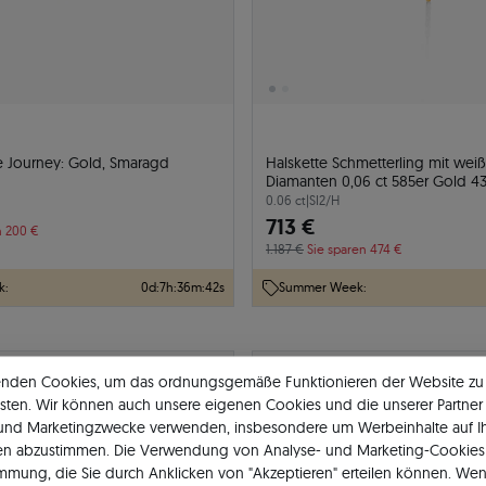
 Journey: Gold, Smaragd
Halskette Schmetterling mit wei
Diamanten 0,06 ct 585er Gold 4
0.06 ct
|
SI2/H
713 €
n 200 €
1.187 €
Sie sparen 474 €
k:
0
d
:
7
h
:
36
m
:
41
s
Summer Week:
24h
-40%
enden Cookies, um das ordnungsgemäße Funktionieren der Website zu
sten. Wir können auch unsere eigenen Cookies und die unserer Partner 
 und Marketingzwecke verwenden, insbesondere um Werbeinhalte auf I
en abzustimmen. Die Verwendung von Analyse- und Marketing-Cookies 
immung, die Sie durch Anklicken von "Akzeptieren" erteilen können. Wen