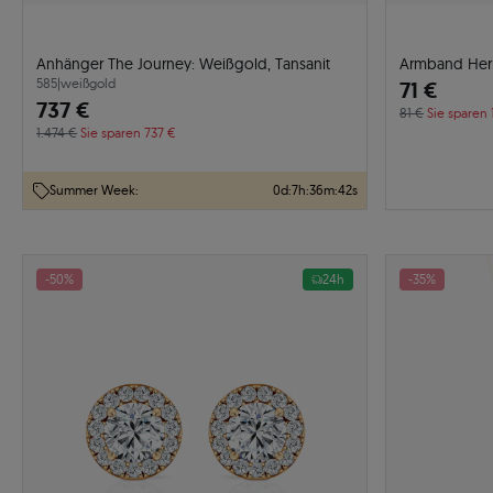
Anhänger The Journey: Weißgold, Tansanit
Armband Herre
585
|
weißgold
71 €
737 €
81 €
Sie sparen 
1.474 €
Sie sparen 737 €
Summer Week:
0
d
:
7
h
:
36
m
:
41
s
-50%
24h
-35%