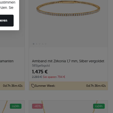
zustimmen
nzen. Sie
en ändern.
ieren
Diamanten
Armband mit Zirkonia 1,7 mm, Silber vergoldet
585
|
gelbgold
1.475 €
2.269 €
Sie sparen 794 €
0
d
:
7
h
:
36
m
:
41
s
Summer Week:
0
d
:
7
h
:
36
m
:
41
s
24h
-40%
24h