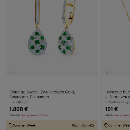
Ohrringe Savicki: Zweifarbiges Gold,
Halskette Bu
Smaragde, Diamanten
ct Silber ver
0.71 ct
|
SI2/H
925
|
silber vergo
1.808 €
101 €
3.013 €
Sie sparen 1.205 €
201 €
Sie spare
Summer Week:
0
d
:
7
h
:
36
m
:
41
s
Summer Wee