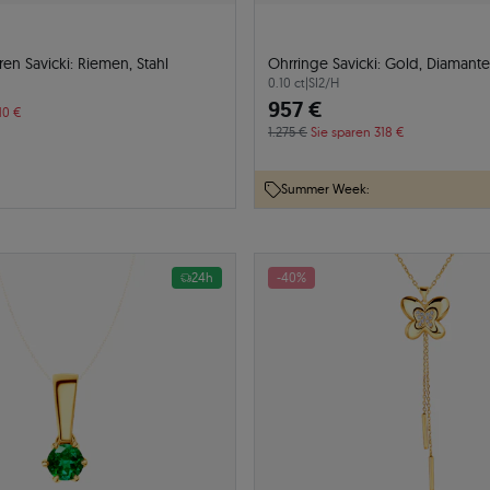
n Savicki: Riemen, Stahl
Ohrringe Savicki: Gold, Diamant
0.10 ct
|
SI2/H
957 €
10 €
1.275 €
Sie sparen 318 €
Summer Week:
24h
-40%