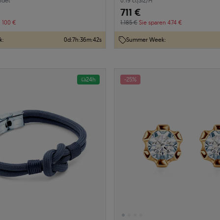
ldet
0.19 ct
|
SI2/H
711 €
n 100 €
1.185 €
Sie sparen 474 €
k:
0
d
:
7
h
:
36
m
:
41
s
Summer Week:
24h
-25%