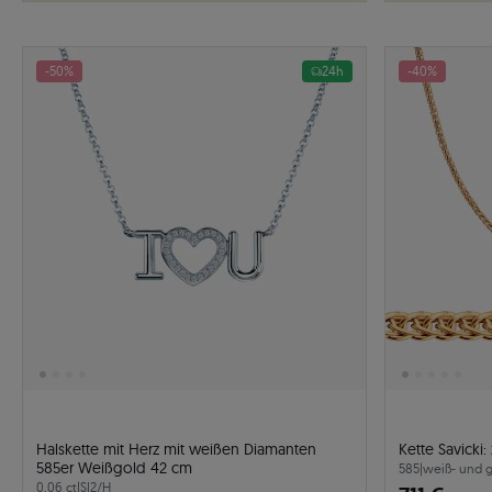
-50%
24h
-40%
Halskette mit Herz mit weißen Diamanten
Kette Savicki
585er Weißgold 42 cm
585
|
weiß- und 
0.06 ct
|
SI2/H