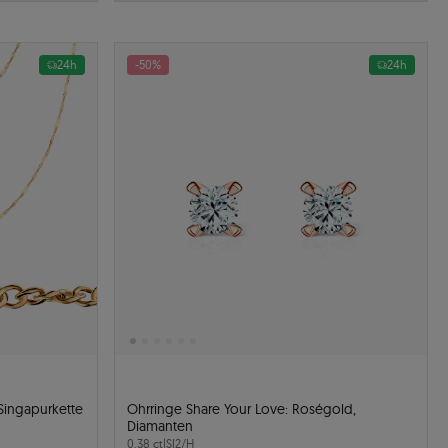
24h
-50%
24h
 Singapurkette
Ohrringe Share Your Love: Roségold,
Diamanten
0.38 ct
|
SI2/H