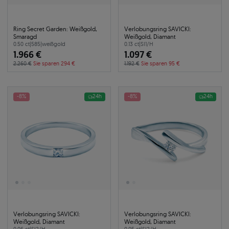
Ring Secret Garden: Weißgold,
Verlobungsring SAVICKI:
Smaragd
Weißgold, Diamant
0.50 ct
|
585
|
weißgold
0.13 ct
|
SI1/H
1.966 €
1.097 €
2.260 €
Sie sparen 294 €
1.192 €
Sie sparen 95 €
-8%
24h
-8%
24h
Verlobungsring SAVICKI:
Verlobungsring SAVICKI:
Weißgold, Diamant
Weißgold, Diamant