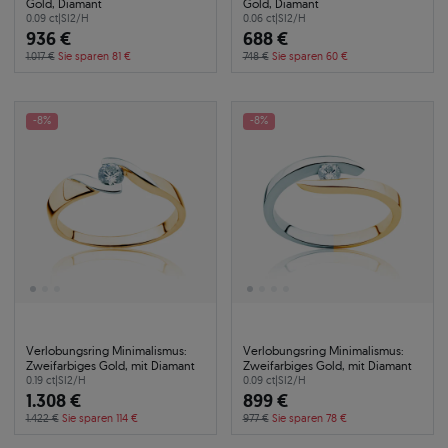
Gold, Diamant
Gold, Diamant
0.09 ct
|
SI2/H
0.06 ct
|
SI2/H
936 €
688 €
1.017 €
Sie sparen 81 €
748 €
Sie sparen 60 €
-8%
-8%
Verlobungsring Minimalismus:
Verlobungsring Minimalismus:
Zweifarbiges Gold, mit Diamant
Zweifarbiges Gold, mit Diamant
0.19 ct
|
SI2/H
0.09 ct
|
SI2/H
1.308 €
899 €
1.422 €
Sie sparen 114 €
977 €
Sie sparen 78 €