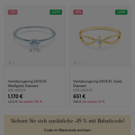
-8%
24h
-8%
24h
Verlobungsring SAVICKI:
Verlobungsring SAVICKI: Gold,
Weißgold, Diamant
Diamant
0.15 ct
|
SI2/D
0.03 ct
|
SI2/H
1.170 €
651 €
1.272 €
Sie sparen 102 €
708 €
Sie sparen 57 €
Sichern Sie sich zusätzliche -15 % mit Rabattcode!
Code im Warenkorb einlösen