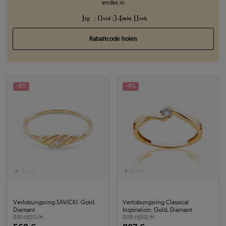
endet in
1
0
34
10
:
:
:
tg
std
min
sek
Rabattcode holen
-8%
-8%
Verlobungsring SAVICKI: Gold,
Verlobungsring Classical
Diamant
Inspiration: Gold, Diamant
0.01 ct
|
SI2/H
0.09 ct
|
SI2/H