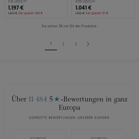
0.15 ct
|
SI2/H
0.09 ct
|
SI2/H
1.197 €
1.041 €
1.301 €
Sie sparen 104 €
1.132 €
Sie sparen 91 €
Sie sehen 38 mit 84 der Produkte.
1
2
3
Über
11 484
5
★
-Bewertungen in ganz
Europa
GEPRÜFTE BEWERTUNGEN UNSERER KUNDEN