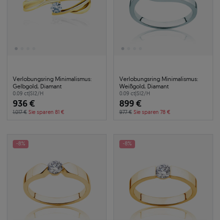
Verlobungsring Minimalismus:
Verlobungsring Minimalismus:
Gelbgold, Diamant
Weißgold, Diamant
0.09 ct
|
SI2/H
0.09 ct
|
SI2/H
936 €
899 €
1.017 €
Sie sparen 81 €
977 €
Sie sparen 78 €
-8%
-8%