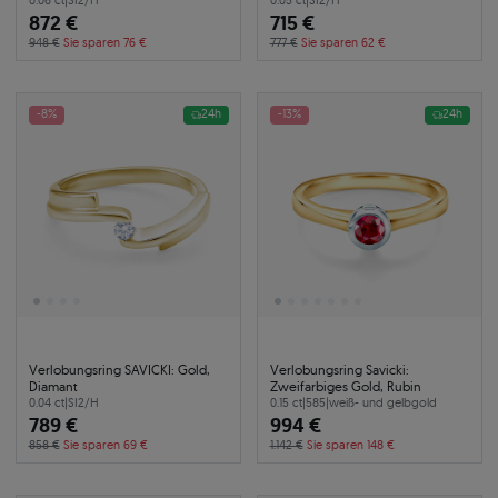
0.06 ct
|
SI2/H
0.05 ct
|
SI2/H
872 €
715 €
948 €
Sie sparen 76 €
777 €
Sie sparen 62 €
-8%
24h
-13%
24h
Verlobungsring SAVICKI: Gold,
Verlobungsring Savicki:
Diamant
Zweifarbiges Gold, Rubin
0.04 ct
|
SI2/H
0.15 ct
|
585
|
weiß- und gelbgold
789 €
994 €
858 €
Sie sparen 69 €
1.142 €
Sie sparen 148 €