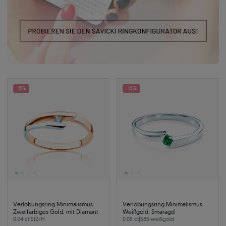
-8%
-13%
Verlobungsring Minimalismus:
Verlobungsring Minimalismus:
Zweifarbiges Gold, mit Diamant
Weißgold, Smaragd
0.04 ct
|
SI2/H
0.05 ct
|
585
|
weißgold