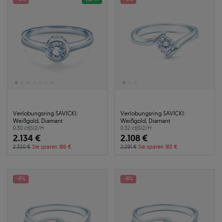
Verlobungsring SAVICKI:
Verlobungsring SAVICKI:
Weißgold, Diamant
Weißgold, Diamant
0.30 ct
|
SI2/H
0.32 ct
|
SI2/H
2.134 €
2.108 €
2.320 €
Sie sparen 186 €
2.291 €
Sie sparen 183 €
-8%
-8%