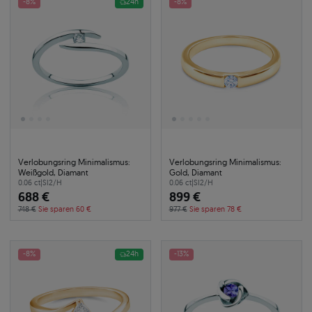
-8%
24h
-8%
Verlobungsring Minimalismus:
Verlobungsring Minimalismus:
Weißgold, Diamant
Gold, Diamant
0.06 ct
|
SI2/H
0.06 ct
|
SI2/H
688 €
899 €
748 €
Sie sparen 60 €
977 €
Sie sparen 78 €
-8%
24h
-13%