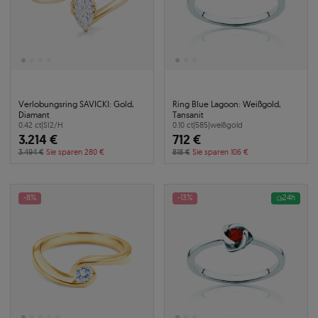
Verlobungsring SAVICKI: Gold,
Ring Blue Lagoon: Weißgold,
Diamant
Tansanit
0.42 ct
|
SI2/H
0.10 ct
|
585
|
weißgold
3.214 €
712 €
3.494 €
Sie sparen 280 €
818 €
Sie sparen 106 €
-8%
-13%
24h