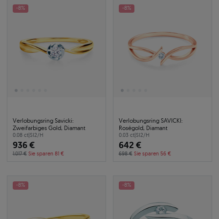
-8%
-8%
Verlobungsring Savicki:
Verlobungsring SAVICKI:
Zweifarbiges Gold, Diamant
Roségold, Diamant
0.08 ct
|
SI2/H
0.03 ct
|
SI2/H
936 €
642 €
1.017 €
Sie sparen 81 €
698 €
Sie sparen 56 €
-8%
-8%