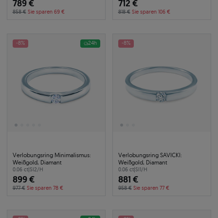
789 €
712 €
858 €
Sie sparen 69 €
818 €
Sie sparen 106 €
-8%
24h
-8%
Verlobungsring Minimalismus:
Verlobungsring SAVICKI:
Weißgold, Diamant
Weißgold, Diamant
0.06 ct
|
SI2/H
0.06 ct
|
SI1/H
899 €
881 €
977 €
Sie sparen 78 €
958 €
Sie sparen 77 €