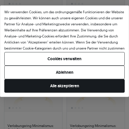
Wir verwenden Cookies, um das ordnungsgemäße Funktionieren der Website
zu gewährleisten. Wir können auch unsere eigenen Cookies und die unserer
Verlobungsring Minimalismus:
Verlobungsring Minimalismus:
Partner für Analyse- und Marketingzwecke verwenden, insbesondere um
Gold, Diamant
Gold, Diamant
Werbeinhalte auf Ihre Präferenzen abzustimmen. Die Verwendung von
0.30 ct
|
SI2/H
0.30 ct
|
SI2/H
2.162 €
2.432 €
Analyse- und Marketing-Cookies erfordert Ihre Zustimmung, die Sie durch
2.350 €
Sie sparen 188 €
2.644 €
Sie sparen 212 €
Anklicken von "Akzeptieren" erteilen können. Wenn Sie der Verwendung
bestimmter Cookie-Kategorien durch uns und unsere Partner nicht zustimmen
möchten, klicken Sie auf "Lassen Sie mich wählen" und bestimmen Sie Ihre
Cookies verwalten
-8%
-8%
Präferenzen. Sie können Ihre Zustimmung jederzeit widerrufen, indem Sie
Ihre Cookie-Einstellungen ändern.
Ablehnen
Alle akzeptieren
Verlobungsring Minimalismus:
Verlobungsring Minimalismus: