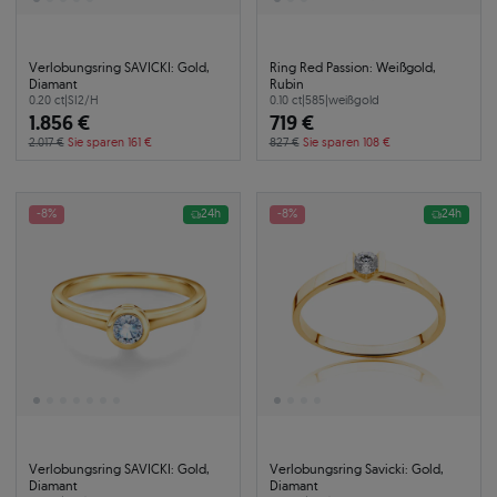
Verlobungsring SAVICKI: Gold,
Ring Red Passion: Weißgold,
Diamant
Rubin
0.20 ct
|
SI2/H
0.10 ct
|
585
|
weißgold
1.856 €
719 €
2.017 €
Sie sparen 161 €
827 €
Sie sparen 108 €
-8%
24h
-8%
24h
Verlobungsring SAVICKI: Gold,
Verlobungsring Savicki: Gold,
Diamant
Diamant