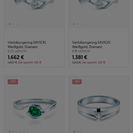
Verlobungsring SAVICKI:
Verlobungsring SAVICKI:
Weißgold, Diamant
Weißgold, Diamant
0.23 ct
|
SI2/H
0.18 ct
|
SI2/H
1.662 €
1.381 €
1.807 €
Sie sparen 145 €
1.501 €
Sie sparen 120 €
-13%
-8%