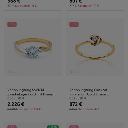
568 €
807 €
617 €
Sie sparen 49 €
877 €
Sie sparen 70 €
-8%
-8%
Verlobungsring SAVICKI:
Verlobungsring Classical
Zweifarbiges Gold, mit Diamant
Inspiration: Gold, Diamant
0.30 ct
|
SI2/H
0.09 ct
|
SI2/H
2.226 €
872 €
2.420 €
Sie sparen 194 €
948 €
Sie sparen 76 €
-8%
24h
-8%