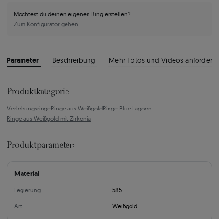
Möchtest du deinen eigenen Ring erstellen?
Zum Konfigurator gehen
Parameter
Beschreibung
Mehr Fotos und Videos anfordern
Produktkategorie
Verlobungsringe
Ringe aus Weißgold
Ringe Blue Lagoon
Ringe aus Weißgold mit Zirkonia
Produktparameter:
Material
Legierung
585
Art
Weißgold