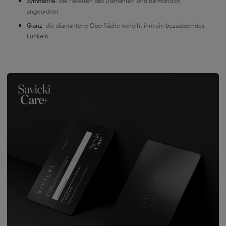
Symmetrie
- die Facetten des Diamanten sind harmonisch
angeordnet
Glanz
- die diamantene Oberfläche verleiht ihm ein bezauberndes
Funkeln