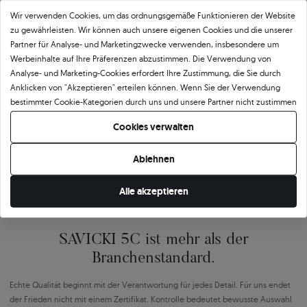
Wir verwenden Cookies, um das ordnungsgemäße Funktionieren der Website
zu gewährleisten. Wir können auch unsere eigenen Cookies und die unserer
🇵🇱
🇨🇿
Partner für Analyse- und Marketingzwecke verwenden, insbesondere um
Werbeinhalte auf Ihre Präferenzen abzustimmen. Die Verwendung von
Analyse- und Marketing-Cookies erfordert Ihre Zustimmung, die Sie durch
10 468
252
Anklicken von "Akzeptieren" erteilen können. Wenn Sie der Verwendung
bestimmter Cookie-Kategorien durch uns und unsere Partner nicht zustimmen
OPINEO
HEUREKA
möchten, klicken Sie auf "Lassen Sie mich wählen" und bestimmen Sie Ihre
Cookies verwalten
Polen
Tschechien
Präferenzen. Sie können Ihre Zustimmung jederzeit widerrufen, indem Sie
Ihre Cookie-Einstellungen ändern.
Ablehnen
Alle akzeptieren
SAVICKI 5C ist mehr als der
Branchenstandard.
Echte Qualität beginnt mit der Verantwortung für jedes Detail. Für uns endet
der Frieden nicht mit einem Zertifikat. Kontrolle bedeutet bewusste Auswahl