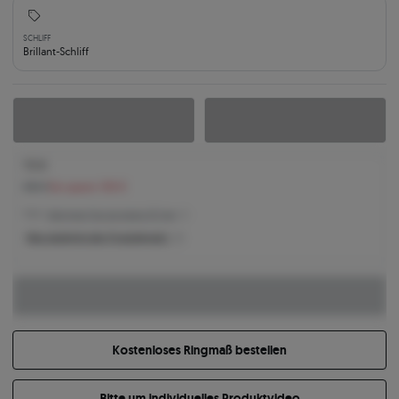
SCHLIFF
Brillant-Schliff
712 €
818 €
Sie sparen 106 €
712 € -
Niedrigster Preis der letzten 30 Tage
Was bestimmt den Produktpreis?
Kostenloses Ringmaß bestellen
Bitte um individuelles Produktvideo