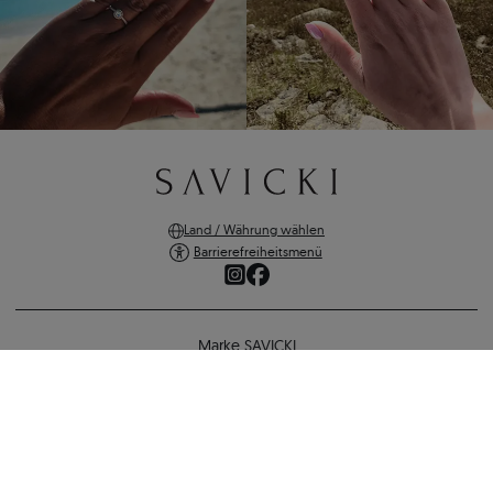
Land / Währung wählen
Barrierefreiheitsmenü
Marke SAVICKI
Online-Shopping
Ring Blue Lagoon: Weißgold, Tansanit
Unterstützung und wichtige Informationen
818 €
712 €
-
106 €
SICHERE ZAHLUNGEN
ZURÜCK ZUR KONFIGURATION