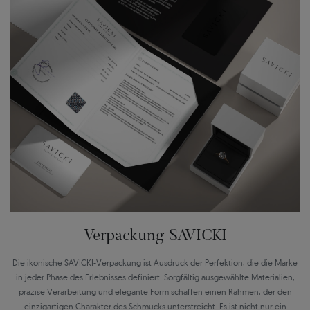
Verpackung SAVICKI
Die ikonische SAVICKI-Verpackung ist Ausdruck der Perfektion, die die Marke
in jeder Phase des Erlebnisses definiert. Sorgfältig ausgewählte Materialien,
präzise Verarbeitung und elegante Form schaffen einen Rahmen, der den
einzigartigen Charakter des Schmucks unterstreicht. Es ist nicht nur ein