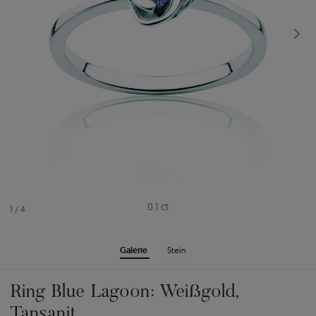
0.1 ct
1
/
4
Galerie
Stein
Ring Blue Lagoon: Weißgold,
Tansanit