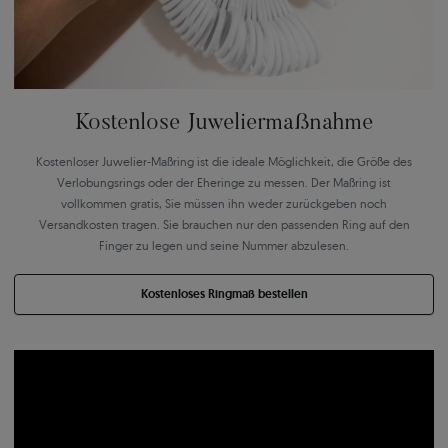
Kostenlose Juweliermaßnahme
Kostenloser Juwelier-Maßring ist die ideale Möglichkeit, die Größe des
Verlobungsrings oder der Eheringe zu messen. Der Maßring ist
vollkommen gratis, Sie müssen ihn weder zurückgeben noch
Versandkosten tragen. Sie brauchen nur den passenden Ring auf den
Finger zu legen und seine Nummer abzulesen.
Kostenloses Ringmaß bestellen