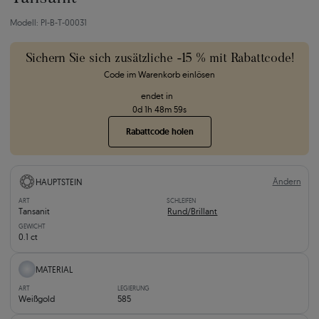
Modell: PI-B-T-00031
Sichern Sie sich zusätzliche -15 % mit Rabattcode!
Code im Warenkorb einlösen
endet in
0
d
1
h
48
m
58
s
Rabattcode holen
Ändern
HAUPTSTEIN
ART
SCHLEIFEN
Tansanit
Rund/Brillant
GEWICHT
0.1 ct
MATERIAL
ART
LEGIERUNG
Weißgold
585