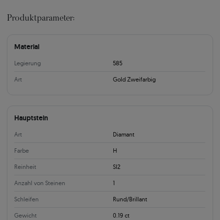
Produktparameter:
Material
Legierung
585
Art
Gold Zweifarbig
Hauptstein
Art
Diamant
Farbe
H
Reinheit
SI2
Anzahl von Steinen
1
Schleifen
Rund/Brillant
Gewicht
0.19 ct