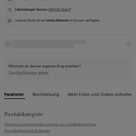
Lebenslanger Service
SAVICKI Care+®
vielen Märkten
Unsere Marke ist auf
in Europa verfügbar
Möchtest du deinen eigenen Ring erstellen?
Zum Konfigurator gehen
Parameter
Beschreibung
Mehr Fotos und Videos anfordern
Produktkategorie
Verlobungsringe
Verlobungsringe aus Gold
Diamantringe
Ring Weißgold mit Brillanten