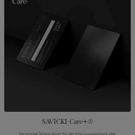
SAVICKI Care+®
Der einzige Service seiner Art, der Ihren Luxusschmuck über