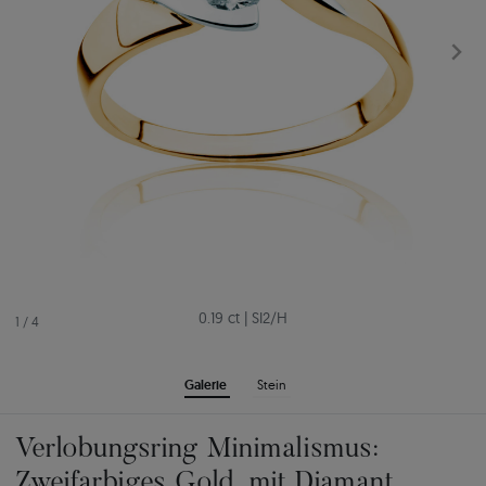
0.19 ct
|
SI2/H
1
/
4
Galerie
Stein
Verlobungsring Minimalismus:
Zweifarbiges Gold, mit Diamant