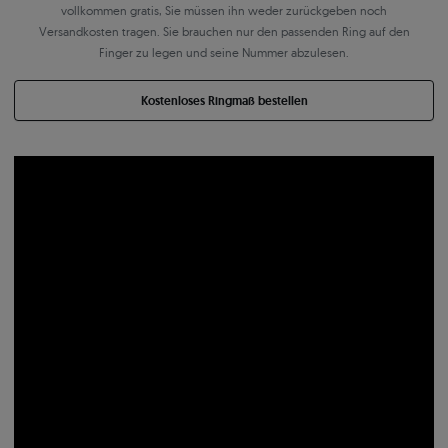
vollkommen gratis, Sie müssen ihn weder zurückgeben noch
Versandkosten tragen. Sie brauchen nur den passenden Ring auf den
Finger zu legen und seine Nummer abzulesen.
Kostenloses Ringmaß bestellen