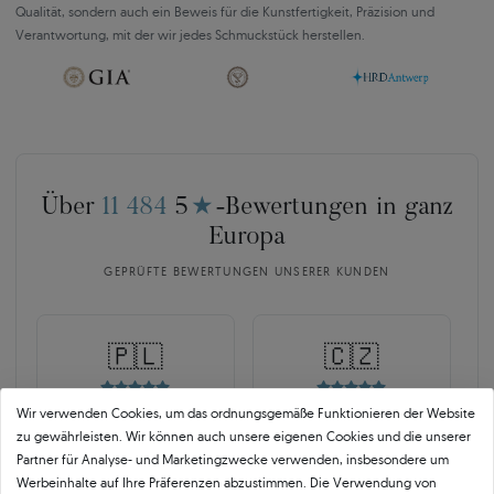
Qualität, sondern auch ein Beweis für die Kunstfertigkeit, Präzision und
Verantwortung, mit der wir jedes Schmuckstück herstellen.
Über
11 484
5
★
-Bewertungen in ganz
Europa
GEPRÜFTE BEWERTUNGEN UNSERER KUNDEN
🇵🇱
🇨🇿
Wir verwenden Cookies, um das ordnungsgemäße Funktionieren der Website
10 468
252
zu gewährleisten. Wir können auch unsere eigenen Cookies und die unserer
OPINEO
HEUREKA
Partner für Analyse- und Marketingzwecke verwenden, insbesondere um
Werbeinhalte auf Ihre Präferenzen abzustimmen. Die Verwendung von
Polen
Tschechien