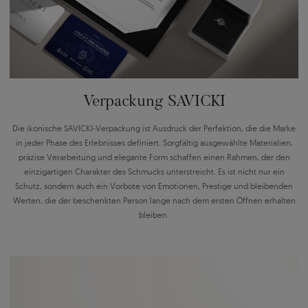
Verpackung SAVICKI
Die ikonische SAVICKI-Verpackung ist Ausdruck der Perfektion, die die Marke
in jeder Phase des Erlebnisses definiert. Sorgfältig ausgewählte Materialien,
präzise Verarbeitung und elegante Form schaffen einen Rahmen, der den
einzigartigen Charakter des Schmucks unterstreicht. Es ist nicht nur ein
Schutz, sondern auch ein Vorbote von Emotionen, Prestige und bleibenden
Werten, die der beschenkten Person lange nach dem ersten Öffnen erhalten
bleiben.