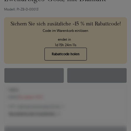
Modell: PI-ZB-D-00013'
Sichern Sie sich zusätzliche -15 % mit Rabattcode!
Code im Warenkorb einlösen
endet in
1
d
15
h
24
m
10
s
Rabattcode holen
1.308 €
1.422 €
Sie sparen 114 €
1.308 € -
Niedrigster Preis der letzten 30 Tage
Was bestimmt den Produktpreis?