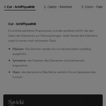
1. Cut - Schliffqualität
2. Clarity - Reinheit
3. Color - Farbe
Cut - Schliffqualität
Es sind die perfekten Proportionen und der perfekte Schliff, die den
Glanz der Diamanten zur Geltung bringen. Jede Facette des Edelsteins
sorgt für einen noch schöneren Glanz.
Präzision
- Die Schnitte werden bis ins kleinste Detail sorgfältig
ausgeführt.
Symmetrie
- die Facetten des Diamanten sind harmonisch
angeordnet
Glanz
- die diamantene Oberfläche verleiht ihm ein bezauberndes
Funkeln