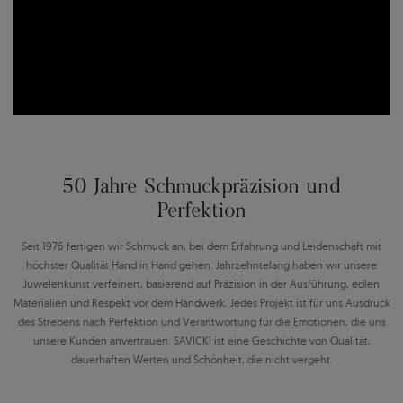
50 Jahre Schmuckpräzision und
Perfektion
Seit 1976 fertigen wir Schmuck an, bei dem Erfahrung und Leidenschaft mit
höchster Qualität Hand in Hand gehen. Jahrzehntelang haben wir unsere
Juwelenkunst verfeinert, basierend auf Präzision in der Ausführung, edlen
Materialien und Respekt vor dem Handwerk. Jedes Projekt ist für uns Ausdruck
des Strebens nach Perfektion und Verantwortung für die Emotionen, die uns
unsere Kunden anvertrauen. SAVICKI ist eine Geschichte von Qualität,
dauerhaften Werten und Schönheit, die nicht vergeht.