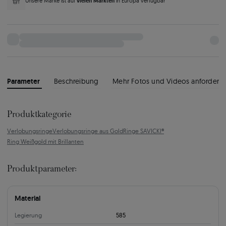
vielen Märkten
Unsere Marke ist auf
in Europa verfügbar
Parameter
Beschreibung
Mehr Fotos und Videos anfordern
Produktkategorie
Verlobungsringe
Verlobungsringe aus Gold
Ringe SAVICKI®
Ring Weißgold mit Brillanten
Produktparameter:
Material
Legierung
585