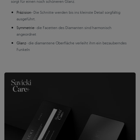
sorgt für einen noch schöneren Glanz.
Präzision
- Die Schnitte werden bis ins kleinste Detail sorgfältig
ausgeführt.
Symmetrie
- die Facetten des Diamanten sind harmonisch
angeordnet
Glanz
- die diamantene Oberfläche verleiht ihm ein bezauberndes
Funkeln