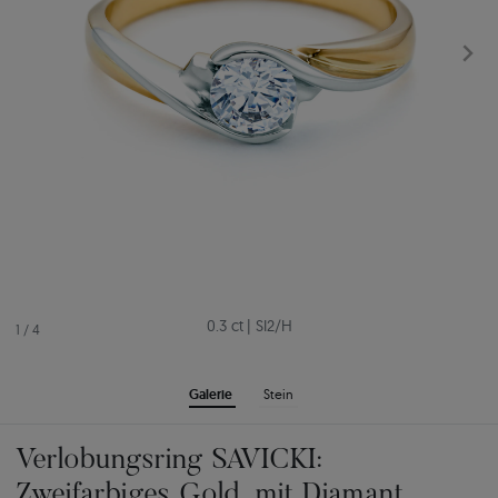
0.3 ct
|
SI2/H
1
/
4
Galerie
Stein
Verlobungsring SAVICKI:
Zweifarbiges Gold, mit Diamant