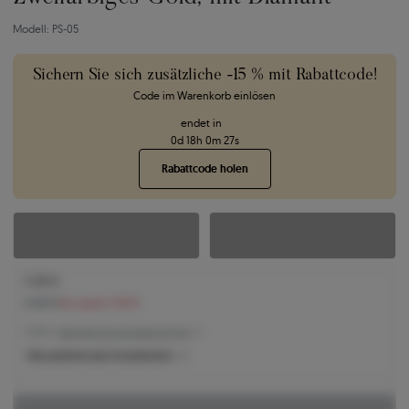
Modell: PS-05
Sichern Sie sich zusätzliche -15 % mit Rabattcode!
Code im Warenkorb einlösen
endet in
0
d
18
h
0
m
26
s
Rabattcode holen
2.226 €
2.420 €
Sie sparen 194 €
2.226 € -
Niedrigster Preis der letzten 30 Tage
Was bestimmt den Produktpreis?