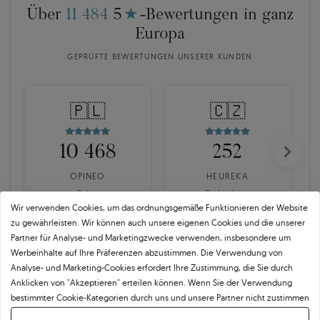
Über
11 484
5
★
-Bewertungen in ganz
Europa
GEPRÜFTE BEWERTUNGEN UNSERER KUNDEN
🇵🇱
🇨🇿
10 468
252
OPINEO
HEUREKA
Polen
Tschechien
Wir verwenden Cookies, um das ordnungsgemäße Funktionieren der Website
zu gewährleisten. Wir können auch unsere eigenen Cookies und die unserer
Partner für Analyse- und Marketingzwecke verwenden, insbesondere um
Werbeinhalte auf Ihre Präferenzen abzustimmen. Die Verwendung von
Analyse- und Marketing-Cookies erfordert Ihre Zustimmung, die Sie durch
Anklicken von "Akzeptieren" erteilen können. Wenn Sie der Verwendung
bestimmter Cookie-Kategorien durch uns und unsere Partner nicht zustimmen
SAVICKI 5C ist mehr als der
möchten, klicken Sie auf "Lassen Sie mich wählen" und bestimmen Sie Ihre