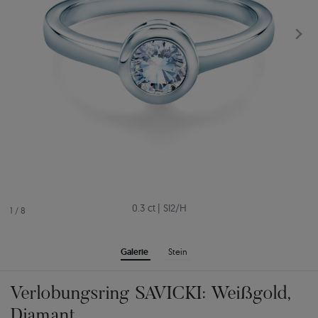
0.3 ct
|
SI2/H
1
/
8
Galerie
Stein
Verlobungsring SAVICKI: Weißgold,
Diamant