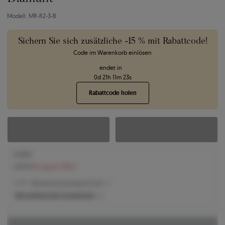
Modell: MR-R2-3-B
Sichern Sie sich zusätzliche -15 % mit Rabattcode!
Code im Warenkorb einlösen
endet in
0
d
21
h
11
m
22
s
Rabattcode holen
2.134 €
2.320 €
Sie sparen 186 €
2.134 € -
Niedrigster Preis der letzten 30 Tage
Was bestimmt den Produktpreis?