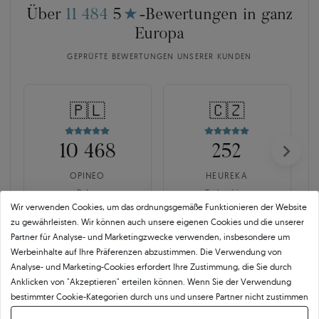
Über
11 484
5
★
-Bewertungen in ganz
Europa
GEPRÜFTE BEWERTUNGEN UNSERER KUNDEN
🇵🇱
🇨🇿
10 468
252
OPINEO
HEUREKA
Polen
Tschechien
Wir verwenden Cookies, um das ordnungsgemäße Funktionieren der Website
zu gewährleisten. Wir können auch unsere eigenen Cookies und die unserer
Partner für Analyse- und Marketingzwecke verwenden, insbesondere um
Werbeinhalte auf Ihre Präferenzen abzustimmen. Die Verwendung von
Analyse- und Marketing-Cookies erfordert Ihre Zustimmung, die Sie durch
Anklicken von "Akzeptieren" erteilen können. Wenn Sie der Verwendung
bestimmter Cookie-Kategorien durch uns und unsere Partner nicht zustimmen
SAVICKI 5C ist mehr als der
möchten, klicken Sie auf "Lassen Sie mich wählen" und bestimmen Sie Ihre