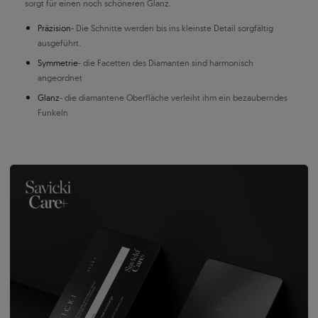
sorgt für einen noch schöneren Glanz.
Präzision
- Die Schnitte werden bis ins kleinste Detail sorgfältig
ausgeführt.
Symmetrie
- die Facetten des Diamanten sind harmonisch
angeordnet
Glanz
- die diamantene Oberfläche verleiht ihm ein bezauberndes
Funkeln