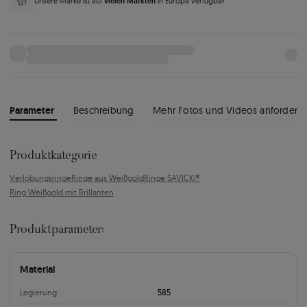
vielen Märkten
Unsere Marke ist auf
in Europa verfügbar
Parameter
Beschreibung
Mehr Fotos und Videos anfordern
Produktkategorie
Verlobungsringe
Ringe aus Weißgold
Ringe SAVICKI®
Ring Weißgold mit Brillanten
Produktparameter:
Material
Legierung
585