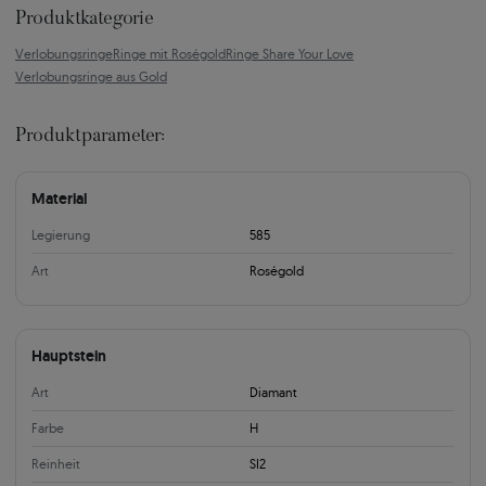
Produktkategorie
Verlobungsringe
Ringe mit Roségold
Ringe Share Your Love
Verlobungsringe aus Gold
Produktparameter:
Material
Legierung
585
Art
Roségold
Hauptstein
Art
Diamant
Farbe
H
Reinheit
SI2