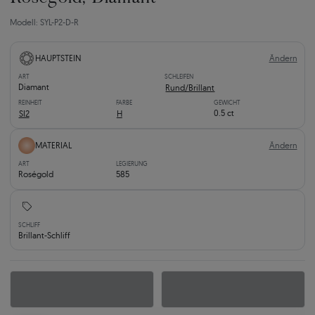
Modell: SYL-P2-D-R
Ändern
HAUPTSTEIN
ART
SCHLEIFEN
Diamant
Rund/Brillant
REINHEIT
FARBE
GEWICHT
0.5 ct
SI2
H
Ändern
MATERIAL
ART
LEGIERUNG
Roségold
585
SCHLIFF
Brillant-Schliff