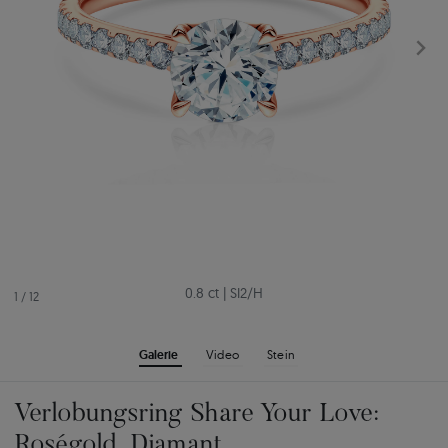
0.8 ct
|
SI2/H
1
/
12
Galerie
Video
Stein
Verlobungsring Share Your Love:
Roségold, Diamant