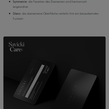
Symmetrie
- die Facetten des Diamanten sind harmonisch
angeordnet
Glanz
- die diamantene Oberfläche verleiht ihm ein bezauberndes
Funkeln