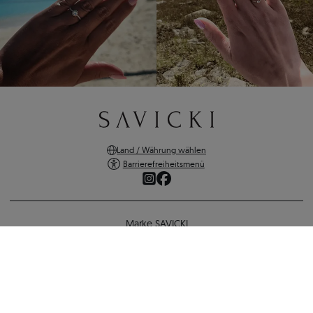
Land / Währung wählen
Barrierefreiheitsmenü
Marke SAVICKI
Online-Shopping
Verlobungsring Share Your Love: Roségold, Diamant
Unterstützung und wichtige Informationen
3.884 €
3.573 €
-
311 €
SICHERE ZAHLUNGEN
ZURÜCK ZUR KONFIGURATION