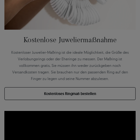
Kostenlose Juweliermaßnahme
Kostenloser Juwelier-Maßring ist die ideale Möglichkeit, die Größe des
Verlobungsrings oder der Eheringe zu messen. Der Maßring ist
vollkommen gratis, Sie müssen ihn weder zurückgeben noch
Versandkosten tragen. Sie brauchen nur den passenden Ring auf den
Finger zu legen und seine Nummer abzulesen.
Kostenloses Ringmaß bestellen