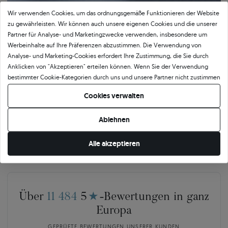
Wir verwenden Cookies, um das ordnungsgemäße Funktionieren der Website
zu gewährleisten. Wir können auch unsere eigenen Cookies und die unserer
Bestätigte Qualität von SAVICKI
Partner für Analyse- und Marketingzwecke verwenden, insbesondere um
Werbeinhalte auf Ihre Präferenzen abzustimmen. Die Verwendung von
Unser Qualitätszertifikat garantiert Authentizität und höchsten
Analyse- und Marketing-Cookies erfordert Ihre Zustimmung, die Sie durch
Ausführungsstandard. Das Dokument beschreibt detailliert die wichtigsten
Anklicken von "Akzeptieren" erteilen können. Wenn Sie der Verwendung
Parameter des Schmucks, einschließlich der Legierung und des Gewichts des
bestimmter Cookie-Kategorien durch uns und unsere Partner nicht zustimmen
Goldes sowie der Merkmale des eingefassten Steins oder des verwendeten
möchten, klicken Sie auf "Lassen Sie mich wählen" und bestimmen Sie Ihre
Cookies verwalten
Edelmetalls. Das SAVICKI-Zertifikat ist nicht nur eine formelle Bestätigung der
Präferenzen. Sie können Ihre Zustimmung jederzeit widerrufen, indem Sie
Qualität, sondern auch ein Beweis für die Kunstfertigkeit, Präzision und
Ihre Cookie-Einstellungen ändern.
Verantwortung, mit der wir jedes Schmuckstück herstellen.
Ablehnen
Alle akzeptieren
Über
11 484
5
★
-Bewertungen in ganz
Europa
GEPRÜFTE BEWERTUNGEN UNSERER KUNDEN