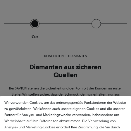
Cut
KONFLIKTFREIE DIAMANTEN
Diamanten aus sicheren
Quellen
Bei SAVICKI stehen die Sicherheit und der Komfort der Kunden an erster
Stelle. Wir stellen sicher, dass der Schmuck, den wir erhalten, nur aus
Materialien aus legalen Quellen hergestellt wird. Deshalb beteiligen wir uns
Wir verwenden Cookies, um das ordnungsgemäße Funktionieren der Website
auch an der Kampagne zur Förderung der Verwendung von garantiert
zu gewährleisten. Wir können auch unsere eigenen Cookies und die unserer
konfliktfreien Diamanten.
Partner für Analyse- und Marketingzwecke verwenden, insbesondere um
Werbeinhalte auf Ihre Präferenzen abzustimmen. Die Verwendung von
Analyse- und Marketing-Cookies erfordert Ihre Zustimmung, die Sie durch