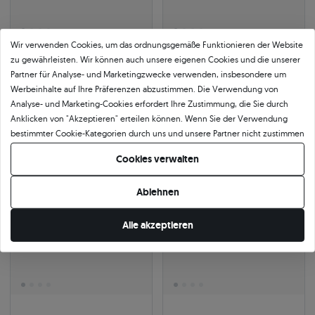
Wir verwenden Cookies, um das ordnungsgemäße Funktionieren der Website
zu gewährleisten. Wir können auch unsere eigenen Cookies und die unserer
Tennisarmband Luminy 4,5 mm:
Tennisarmband The Light 4,5 mm:
Partner für Analyse- und Marketingzwecke verwenden, insbesondere um
Weißgold, schwarze Diamanten
Weißgold, Diamanten
Werbeinhalte auf Ihre Präferenzen abzustimmen. Die Verwendung von
585
|
weißgold
4.60 ct
|
SI2/H
Analyse- und Marketing-Cookies erfordert Ihre Zustimmung, die Sie durch
6.561 €
10.040 €
Anklicken von "Akzeptieren" erteilen können. Wenn Sie der Verwendung
7.055 €
Sie sparen 494 €
10.351 €
Sie sparen 311 €
bestimmter Cookie-Kategorien durch uns und unsere Partner nicht zustimmen
möchten, klicken Sie auf "Lassen Sie mich wählen" und bestimmen Sie Ihre
Cookies verwalten
Präferenzen. Sie können Ihre Zustimmung jederzeit widerrufen, indem Sie
-7%
-7%
Ihre Cookie-Einstellungen ändern.
Ablehnen
Alle akzeptieren