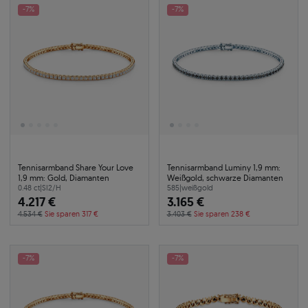
-7%
-7%
Tennisarmband Share Your Love
Tennisarmband Luminy 1,9 mm:
1,9 mm: Gold, Diamanten
Weißgold, schwarze Diamanten
0.48 ct
|
SI2/H
585
|
weißgold
4.217 €
3.165 €
4.534 €
Sie sparen 317 €
3.403 €
Sie sparen 238 €
-7%
-7%