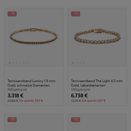
-7%
-7%
Tennisarmband Luminy 1,9 mm:
Tennisarmband The Light 4,5 mm:
Gold, schwarze Diamanten
Gold, Labordiamanten
585
|
gelbgold
585
|
gelbgold
3.318 €
6.738 €
3.568 €
Sie sparen 250 €
7.245 €
Sie sparen 507 €
-7%
-7%