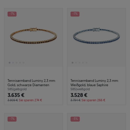
-7%
-7%
Tennisarmband Luminy 2,3 mm:
Tennisarmband Luminy 2,3 mm:
Gold, schwarze Diamanten
Weißgold, blaue Saphire
585
|
gelbgold
585
|
weißgold
3.635 €
3.528 €
3.909 €
Sie sparen 274 €
3.794 €
Sie sparen 266 €
-7%
-3%