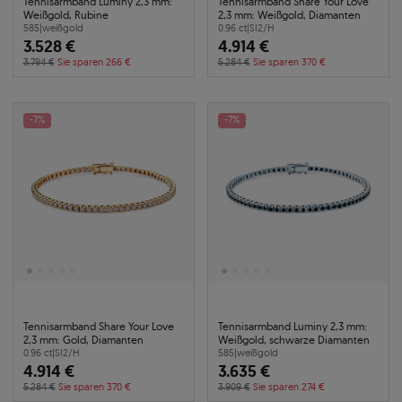
Tennisarmband Luminy 2,3 mm:
Tennisarmband Share Your Love
Weißgold, Rubine
2,3 mm: Weißgold, Diamanten
585
|
weißgold
0.96 ct
|
SI2/H
3.528 €
4.914 €
3.794 €
Sie sparen 266 €
5.284 €
Sie sparen 370 €
-7%
-7%
Tennisarmband Share Your Love
Tennisarmband Luminy 2,3 mm:
2,3 mm: Gold, Diamanten
Weißgold, schwarze Diamanten
0.96 ct
|
SI2/H
585
|
weißgold
4.914 €
3.635 €
5.284 €
Sie sparen 370 €
3.909 €
Sie sparen 274 €