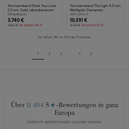
Tennisarmband Share Your Love
Tennisarmband The Light 4,5 mm:
2,3 mm: Gold, Labordiamanten
Weißgold, Diamanten
585
|
gelbgold
4.80 ct
|
SI2/H
3.740 €
10.391 €
4.022 €
Sie sparen 282 €
10.712 €
Sie sparen 321 €
Sie sehen 38 mit 403 der Produkte.
1
2
3
…
11
Über
11 484
5
★
-Bewertungen in ganz
Europa
GEPRÜFTE BEWERTUNGEN UNSERER KUNDEN