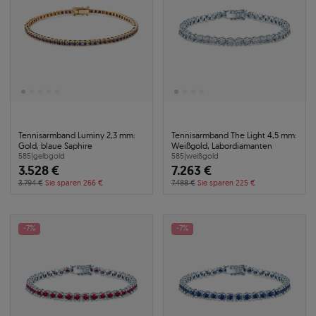
Tennisarmband Luminy 2,3 mm:
Tennisarmband The Light 4,5 mm:
Gold, blaue Saphire
Weißgold, Labordiamanten
585
|
gelbgold
585
|
weißgold
3.528 €
7.263 €
3.794 €
Sie sparen 266 €
7.488 €
Sie sparen 225 €
-7%
-7%