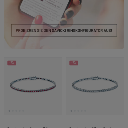
-7%
-7%