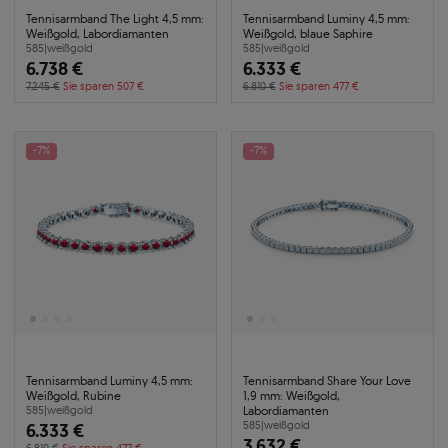
Tennisarmband The Light 4,5 mm:
Tennisarmband Luminy 4,5 mm:
Weißgold, Labordiamanten
Weißgold, blaue Saphire
585
|
weißgold
585
|
weißgold
6.738 €
6.333 €
7.245 €
Sie sparen 507 €
6.810 €
Sie sparen 477 €
-7%
-7%
Tennisarmband Luminy 4,5 mm:
Tennisarmband Share Your Love
Weißgold, Rubine
1,9 mm: Weißgold,
Labordiamanten
585
|
weißgold
6.333 €
585
|
weißgold
3.632 €