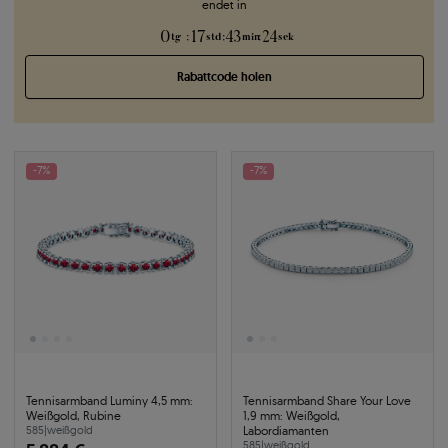
endet in
0
17
43
24
:
:
:
tg
std
min
sek
Rabattcode holen
-7%
-7%
Tennisarmband Luminy 4,5 mm:
Tennisarmband Share Your Love
Weißgold, Rubine
1,9 mm: Weißgold,
Labordiamanten
585
|
weißgold
585
|
weißgold