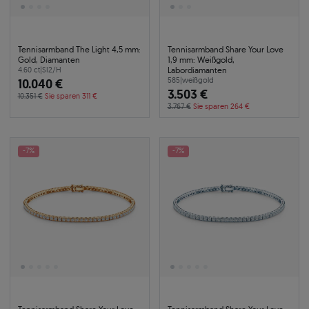
Tennisarmband The Light 4,5 mm:
Tennisarmband Share Your Love
Gold, Diamanten
1,9 mm: Weißgold,
Labordiamanten
4.60 ct
|
SI2/H
10.040 €
585
|
weißgold
3.503 €
10.351 €
Sie sparen 311 €
3.767 €
Sie sparen 264 €
-7%
-7%