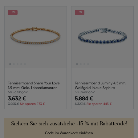
-7%
-7%
Tennisarmband Share Your Love
Tennisarmband Luminy 4,5 mm:
1,9 mm: Gold, Labordiamanten
Weißgold, blaue Saphire
585
|
gelbgold
585
|
weißgold
3.632 €
5.884 €
3.905 €
Sie sparen 273 €
6.327 €
Sie sparen 443 €
Sichern Sie sich zusätzliche -15 % mit Rabattcode!
Code im Warenkorb einlösen