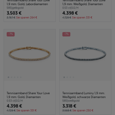
Tennisarmband Share Your Love
Tennisarmband Share Your Love
1,9 mm: Gold, Labordiamanten
1,9 mm: Weißgold, Diamanten
585
|
gelbgold
0.53 ct
|
SI2/H
3.503 €
4.398 €
3.767 €
Sie sparen 264 €
4.729 €
Sie sparen 331 €
-7%
-7%
Tennisarmband Share Your Love
Tennisarmband Luminy 1,9 mm:
1,9 mm: Gold, Diamanten
Weißgold, schwarze Diamanten
0.53 ct
|
SI2/H
585
|
weißgold
4.398 €
3.318 €
4.729 €
Sie sparen 331 €
3.568 €
Sie sparen 250 €