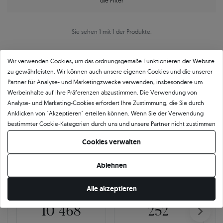
die Filter
Sie sehen 1 mit 1 der Produkte.
Wir verwenden Cookies, um das ordnungsgemäße Funktionieren der Website
zu gewährleisten. Wir können auch unsere eigenen Cookies und die unserer
Partner für Analyse- und Marketingzwecke verwenden, insbesondere um
Werbeinhalte auf Ihre Präferenzen abzustimmen. Die Verwendung von
Analyse- und Marketing-Cookies erfordert Ihre Zustimmung, die Sie durch
Anklicken von "Akzeptieren" erteilen können. Wenn Sie der Verwendung
Über
11 484
5
★
-Bewertungen in ganz
bestimmter Cookie-Kategorien durch uns und unsere Partner nicht zustimmen
Europa
möchten, klicken Sie auf "Lassen Sie mich wählen" und bestimmen Sie Ihre
Cookies verwalten
Präferenzen. Sie können Ihre Zustimmung jederzeit widerrufen, indem Sie
GEPRÜFTE BEWERTUNGEN UNSERER KUNDEN
Ihre Cookie-Einstellungen ändern.
Ablehnen
🇵🇱
🇨🇿
Alle akzeptieren
10 468
252