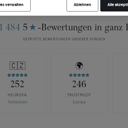
es verwalten
Ablehnen
Alle akzept
11 484
5
★
-Bewertungen in ganz 
GEPRÜFTE BEWERTUNGEN UNSERER KUNDEN
🇨🇿
🌍
252
246
HEUREKA
TRUSTPILOT
Tschechien
Europa