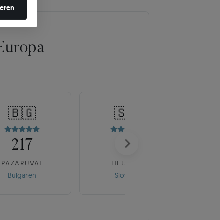
ieren
Europa
🇧🇬
🇸🇰
217
175
PAZARUVAJ
HEUREKA
Bulgarien
Slowakei