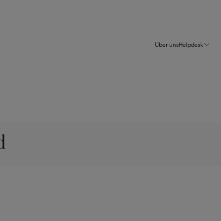
Über uns
Helpdesk
d