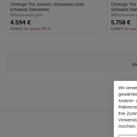
Ohrringe The Journey: Schwarzes Gold,
Ohrringe The
Schwarze Diamanten
Schwarze Di
585
|
schwarzes gold
585
|
schwarzes 
4.594 €
5.758 €
4.993 €
Sie sparen 399 €
6.259 €
Sie spa
We
Wir verw
gewährlei
Analyse-
Präferenz
Ihre Zust
Verwendu
möchten, 
können Ih