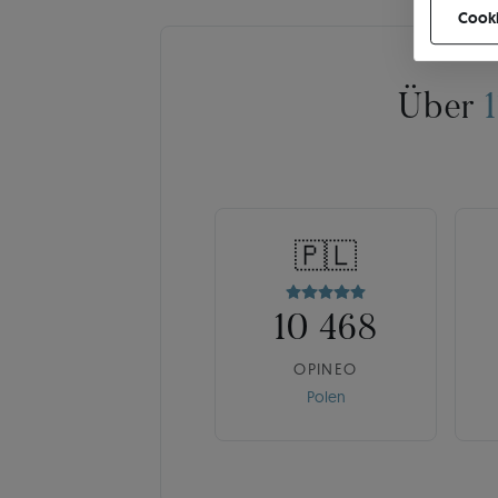
Cooki
Über
🇵🇱
10 468
OPINEO
Polen