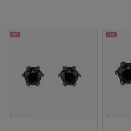
-8%
-8%