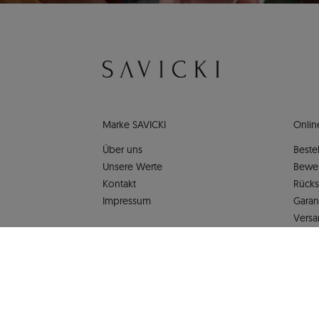
Marke SAVICKI
Onlin
Über uns
Bestel
Unsere Werte
Bewe
Kontakt
Rück
Impressum
Garan
Versa
Daten
AGB
SAVIC
Besti