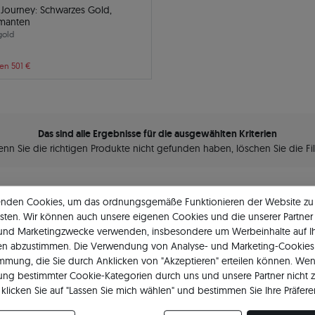
 Journey: Schwarzes Gold,
amanten
gold
ren 501 €
Das sind alle Ergebnisse für die ausgewählten Kriterien
nn Sie die richtigen Produkte nicht gefunden haben, löschen Sie die Fil
enden Cookies, um das ordnungsgemäße Funktionieren der Website zu
Sie sehen 2 mit 2 der Produkte.
sten. Wir können auch unsere eigenen Cookies und die unserer Partner 
 und Marketingzwecke verwenden, insbesondere um Werbeinhalte auf I
en abzustimmen. Die Verwendung von Analyse- und Marketing-Cookies 
immung, die Sie durch Anklicken von "Akzeptieren" erteilen können. Wen
ng bestimmter Cookie-Kategorien durch uns und unsere Partner nicht 
klicken Sie auf "Lassen Sie mich wählen" und bestimmen Sie Ihre Präfere
re Zustimmung jederzeit widerrufen, indem Sie Ihre Cookie-Einstellung