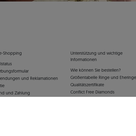
e-Shopping
Unterstützung und wichtige
Informationen
lstatus
Wie können Sie bestellen?
rbungsformular
Größentabelle Ringe und Ehering
sendungen und Reklamationen
Qualitätszertifikate
tie
Conflict Free Diamonds
nd und Zahlung
schutzerklärung
KI Care+®
mmungen Savicki Care+®