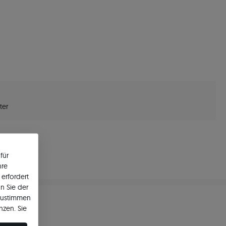
ter
für
hre
erfordert
n Sie der
zustimmen
nzen. Sie
en ändern.