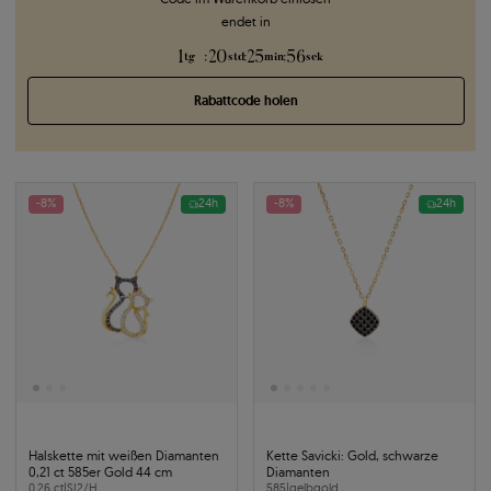
endet in
1
20
25
56
:
:
:
tg
std
min
sek
Rabattcode holen
-8%
24h
-8%
24h
Halskette mit weißen Diamanten
Kette Savicki: Gold, schwarze
0,21 ct 585er Gold 44 cm
Diamanten
0.26 ct
|
SI2/H
585
|
gelbgold