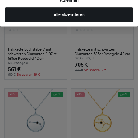
Ablehnen
Alle akzeptieren
Halskette Buchstabe V mit
Halskette mit schwarzen
schwarzen Diamanten 0,07 ct
Diamanten 585er Roségold 42 cm
585er Roségold 42 cm
0.03 ct
|
SI2/H
585
|
roségold
705 €
561 €
766 €
Sie sparen 61 €
610 €
Sie sparen 49 €
-8%
24h
-8%
24h