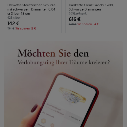
Halskette Sternzeichen Schütze
Halskette Kreuz Savicki: Gold,
mit schwarzem Diamanten 0,04
Schwarze Diamanten
ct Silber 48 cm
585
|
gelbgold
925
|
silber
616 €
142 €
670 €
Sie sparen 54 €
154 €
Sie sparen 12 €