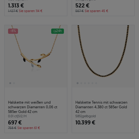
1.313 €
522 €
1.427 €
Sie sparen 114 €
567 €
Sie sparen 45 €
-8%
24h
Halskette mit weißen und
Halskette Tennis mit schwarzen
schwarzen Diamanten 0,06 ct
Diamanten 4,380 ct 585er Gold
585er Gold 42 cm
42 cm
0.01 ct
|
SI2/H
585
|
gelbgold
697 €
10.399 €
758 €
Sie sparen 61 €