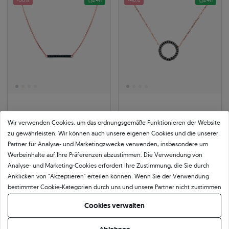
-50%
24h
-40%
24h
Halskette mit schwarzen
Halskette Kreis mit schwarzen
Wir verwenden Cookies, um das ordnungsgemäße Funktionieren der Website
Diamanten 0,03 ct 585er
Diamanten 0,08 ct 585er
Roségold 40 cm
Roségold 42 cm
zu gewährleisten. Wir können auch unsere eigenen Cookies und die unserer
585
|
roségold
585
|
roségold
Partner für Analyse- und Marketingzwecke verwenden, insbesondere um
285 €
421 €
Werbeinhalte auf Ihre Präferenzen abzustimmen. Die Verwendung von
570 €
Sie sparen 285 €
701 €
Sie sparen 280 €
Analyse- und Marketing-Cookies erfordert Ihre Zustimmung, die Sie durch
Anklicken von "Akzeptieren" erteilen können. Wenn Sie der Verwendung
bestimmter Cookie-Kategorien durch uns und unsere Partner nicht zustimmen
-8%
24h
-8%
24h
möchten, klicken Sie auf "Lassen Sie mich wählen" und bestimmen Sie Ihre
Cookies verwalten
Präferenzen. Sie können Ihre Zustimmung jederzeit widerrufen, indem Sie
Ihre Cookie-Einstellungen ändern.