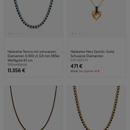
Halskette Tennis mit schwarzen
Halskette Herz Savicki: Gold,
Diamanten 6,900 ct 3,8 mm 585er
Schwarze Diamanten
Weißgold 42 cm
0.01 ct
|
SI2/H
585
|
weißgold
471 €
11.356 €
512 €
Sie sparen 41 €