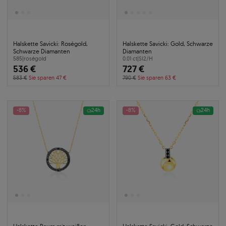
Halskette Savicki: Roségold,
Halskette Savicki: Gold, Schwarze
Schwarze Diamanten
Diamanten
585
|
roségold
0.01 ct
|
SI2/H
536 €
727 €
583 €
Sie sparen 47 €
790 €
Sie sparen 63 €
-8%
24h
-8%
24h