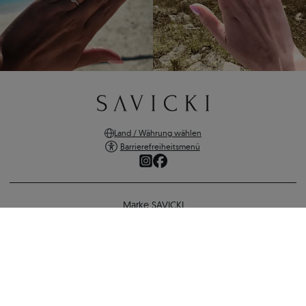
Land / Währung wählen
Barrierefreiheitsmenü
Marke SAVICKI
Online-Shopping
Unterstützung und wichtige Informationen
SICHERE ZAHLUNGEN