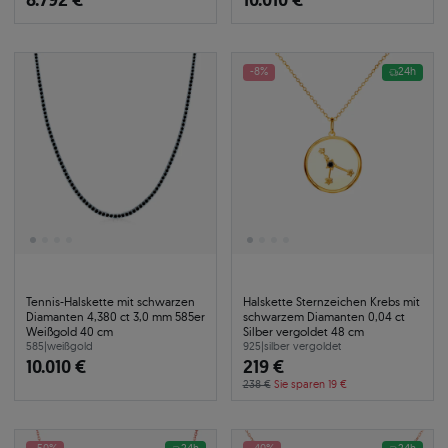
-8%
24h
Tennis-Halskette mit schwarzen
Halskette Sternzeichen Krebs mit
Diamanten 4,380 ct 3,0 mm 585er
schwarzem Diamanten 0,04 ct
Weißgold 40 cm
Silber vergoldet 48 cm
585
|
weißgold
925
|
silber vergoldet
10.010 €
219 €
238 €
Sie sparen 19 €