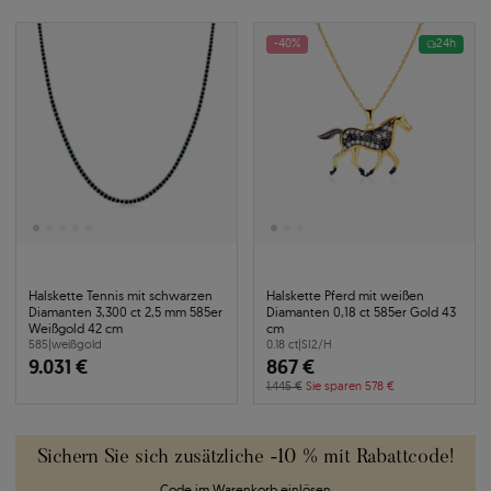
-40%
24h
Halskette Tennis mit schwarzen
Halskette Pferd mit weißen
Diamanten 3,300 ct 2,5 mm 585er
Diamanten 0,18 ct 585er Gold 43
Weißgold 42 cm
cm
585
|
weißgold
0.18 ct
|
SI2/H
9.031 €
867 €
1.445 €
Sie sparen 578 €
Sichern Sie sich zusätzliche -10 % mit Rabattcode!
Code im Warenkorb einlösen