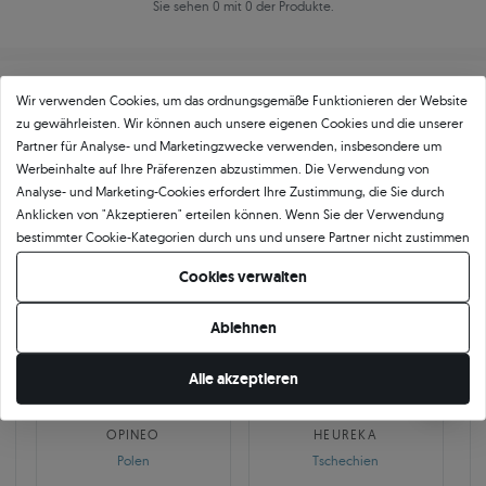
Sie sehen 0 mit 0 der Produkte.
Wir verwenden Cookies, um das ordnungsgemäße Funktionieren der Website
zu gewährleisten. Wir können auch unsere eigenen Cookies und die unserer
Partner für Analyse- und Marketingzwecke verwenden, insbesondere um
Werbeinhalte auf Ihre Präferenzen abzustimmen. Die Verwendung von
Über
11 484
5
★
-Bewertungen in ganz
Analyse- und Marketing-Cookies erfordert Ihre Zustimmung, die Sie durch
Anklicken von "Akzeptieren" erteilen können. Wenn Sie der Verwendung
Europa
bestimmter Cookie-Kategorien durch uns und unsere Partner nicht zustimmen
GEPRÜFTE BEWERTUNGEN UNSERER KUNDEN
möchten, klicken Sie auf "Lassen Sie mich wählen" und bestimmen Sie Ihre
Cookies verwalten
Präferenzen. Sie können Ihre Zustimmung jederzeit widerrufen, indem Sie
Ihre Cookie-Einstellungen ändern.
Ablehnen
🇵🇱
🇨🇿
Alle akzeptieren
10 468
252
OPINEO
HEUREKA
Polen
Tschechien