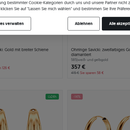
ng bestimmter Cookie-Kategorien durch uns und unsere Partner nicht 
klicken Sie auf "Lassen Sie mich wählen" und bestimmen Sie Ihre Präfere
re Zustimmung jederzeit widerrufen, indem Sie Ihre Cookie-Einstellung
es verwalten
Ablehnen
Alle akzept
ki: Gold mit breiter Schiene
Ohrringe Savicki: zweifarbiges Go
diamantiert
585
|
weiß- und gelbgold
357 €
n 126 €
415 €
Sie sparen 58 €
24h
-14%