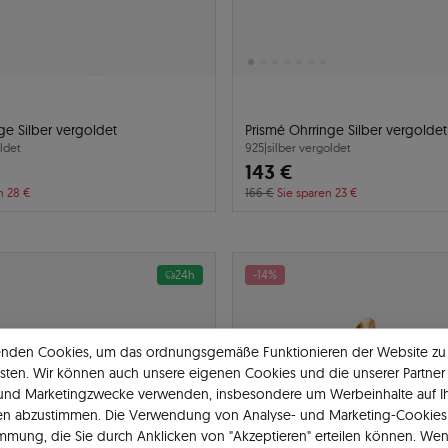
ge Silber vergoldet
Prismé Ohrringe Silber vergoldet
ldet
925
|
silber vergoldet
143 €
n 28 €
166 €
Sie sparen 23 €
24h
-14%
enden Cookies, um das ordnungsgemäße Funktionieren der Website zu
sten. Wir können auch unsere eigenen Cookies und die unserer Partner 
 und Marketingzwecke verwenden, insbesondere um Werbeinhalte auf I
en abzustimmen. Die Verwendung von Analyse- und Marketing-Cookies 
immung, die Sie durch Anklicken von "Akzeptieren" erteilen können. Wen