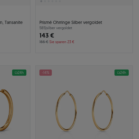
n, Tansanite
Prismé Ohrringe Silber vergoldet
585
|
silber vergoldet
143 €
166 €
Sie sparen 23 €
24h
-14%
24h