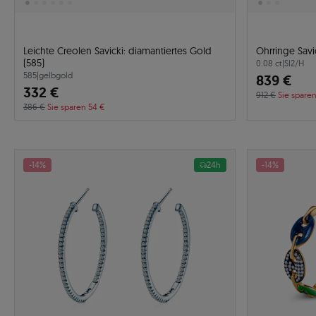
Leichte Creolen Savicki: diamantiertes Gold
Ohrringe Savi
(585)
0.08 ct
|
SI2/H
585
|
gelbgold
839 €
332 €
912 €
Sie sparen
386 €
Sie sparen 54 €
-14%
24h
-14%