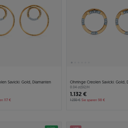
Ohrringe Creolen Savicki: Gold, Diamanten
Ohrringe Creolen Savicki
0.04 ct
|
SI2/H
1.132 €
en 117 €
1.230 €
Sie sparen 98 €