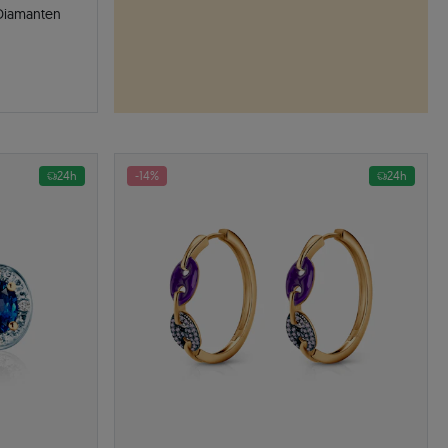
: Gold, Diamanten
24h
-14%
24h