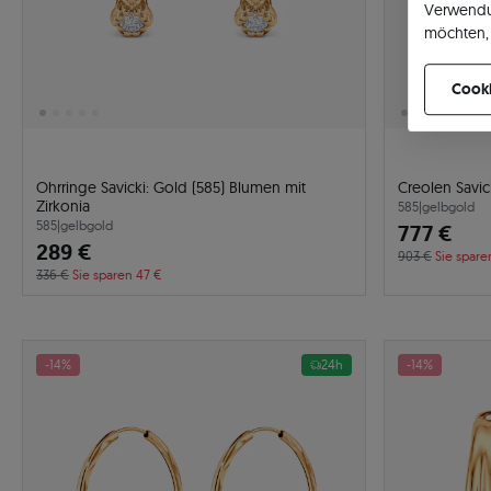
Verwendu
möchten, 
können Ih
Cooki
Ohrringe Savicki: Gold (585) Blumen mit
Creolen Savic
Zirkonia
585
|
gelbgold
585
|
gelbgold
777 €
289 €
903 €
Sie spare
336 €
Sie sparen 47 €
-14%
24h
-14%