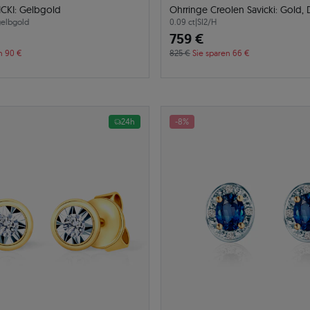
ICKI: Gelbgold
Ohrringe Creolen Savicki
gelbgold
0.09 ct
|
SI2/H
759 €
n 90 €
825 €
Sie sparen 66 €
24h
-8%