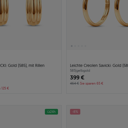
KI: Gold (585), mit Rillen
Leichte Creolen Savicki: Gold (5
585
|
gelbgold
399 €
464 €
Sie sparen 65 €
n 125 €
24h
-8%