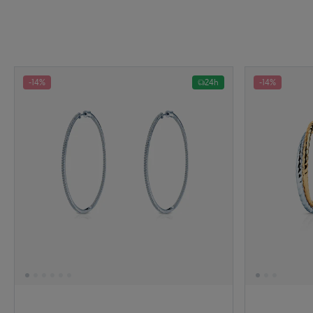
-14%
24h
-14%