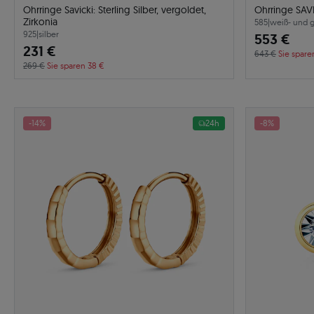
Ohrringe Savicki: Sterling Silber, vergoldet,
Ohrringe SAV
Zirkonia
585
|
weiß- und 
925
|
silber
553 €
231 €
643 €
Sie spare
269 €
Sie sparen 38 €
-14%
24h
-8%