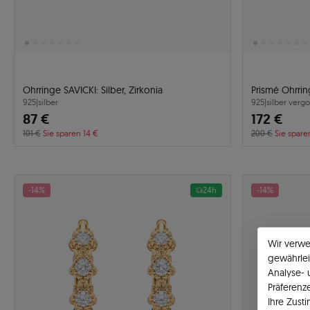
Ohrringe SAVICKI: Silber, Zirkonia
Prismé Ohrrin
925
|
silber
925
|
silber vergo
87 €
172 €
101 €
Sie sparen 14 €
200 €
Sie spare
-14%
24h
-14%
Wir verw
gewährlei
Analyse-
Präferenz
Ihre Zust