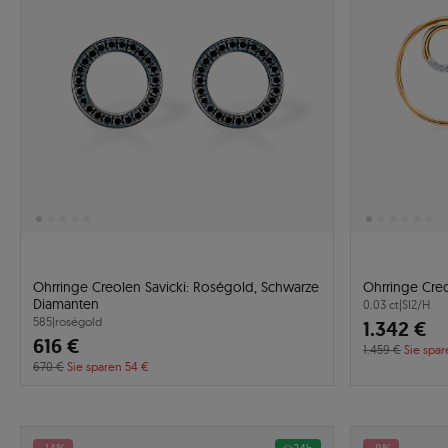
Ohrringe Creolen Savicki: Roségold, Schwarze
Diamanten
0.03 ct
|
SI2/H
585
|
roségold
1.342 €
616 €
1.459 €
Sie spar
670 €
Sie sparen 54 €