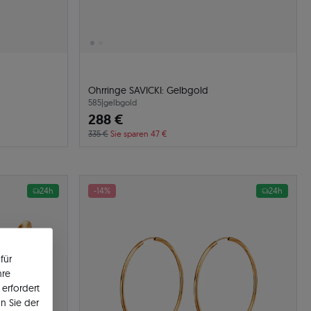
Ohrringe SAVICKI: Gelbgold
585
|
gelbgold
288 €
335 €
Sie sparen 47 €
24h
-14%
24h
für
hre
erfordert
n Sie der