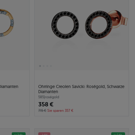
: Gold, Diamanten
Ohrringe Creolen Savicki: Roségold, Schwarze
Diamanten
585
|
roségold
358 €
715 €
Sie sparen 357 €