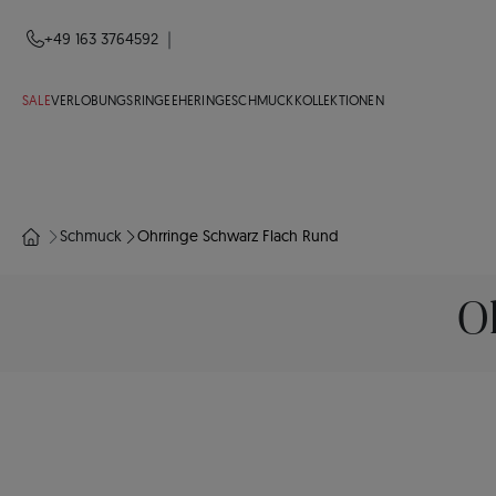
|
+49 163 3764592
SALE
VERLOBUNGSRINGE
EHERINGE
SCHMUCK
KOLLEKTIONEN
Schmuck
Ohrringe Schwarz Flach Rund
O