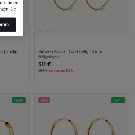
zustimmen
nzen. Sie
en ändern.
ieren
ld, mittig
Creolen Savicki: Gold (585) 23 mm
585
|
gelbgold
511 €
594 €
Sie sparen 83 €
24h
-14%
24h