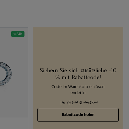
24h
Sichern Sie sich zusätzliche -10
% mit Rabattcode!
Code im Warenkorb einlösen
endet in
1
:
20
:
31
:
32
tg
std
min
sek
Rabattcode holen