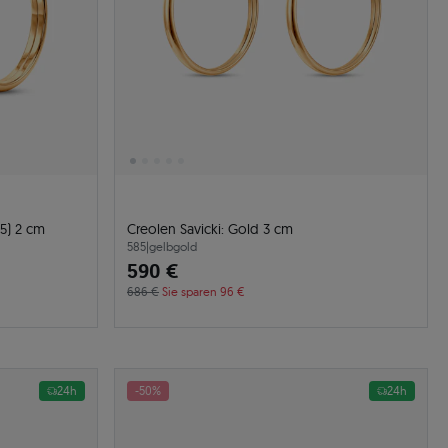
85) 2 cm
Creolen Savicki: Gold 3 cm
585
|
gelbgold
590 €
686 €
Sie sparen 96 €
24h
-50%
24h