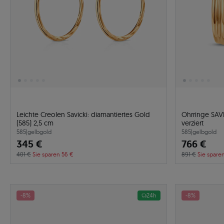
Leichte Creolen Savicki: diamantiertes Gold
Ohrringe SAVIC
(585) 2,5 cm
verziert
585
|
gelbgold
585
|
gelbgold
345 €
766 €
401 €
Sie sparen 56 €
891 €
Sie spare
-8%
24h
-8%