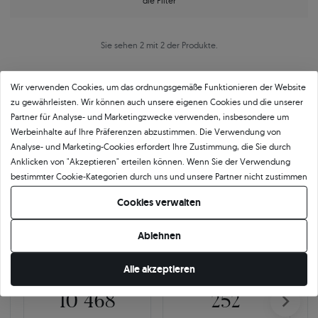
die Filter
Sie sehen 2 mit 2 der Produkte.
Wir verwenden Cookies, um das ordnungsgemäße Funktionieren der Website
zu gewährleisten. Wir können auch unsere eigenen Cookies und die unserer
Partner für Analyse- und Marketingzwecke verwenden, insbesondere um
Werbeinhalte auf Ihre Präferenzen abzustimmen. Die Verwendung von
Analyse- und Marketing-Cookies erfordert Ihre Zustimmung, die Sie durch
Anklicken von "Akzeptieren" erteilen können. Wenn Sie der Verwendung
Über
11 484
5
★
-Bewertungen in ganz
bestimmter Cookie-Kategorien durch uns und unsere Partner nicht zustimmen
Europa
möchten, klicken Sie auf "Lassen Sie mich wählen" und bestimmen Sie Ihre
Cookies verwalten
Präferenzen. Sie können Ihre Zustimmung jederzeit widerrufen, indem Sie
GEPRÜFTE BEWERTUNGEN UNSERER KUNDEN
Ihre Cookie-Einstellungen ändern.
Ablehnen
🇵🇱
🇨🇿
Alle akzeptieren
10 468
252