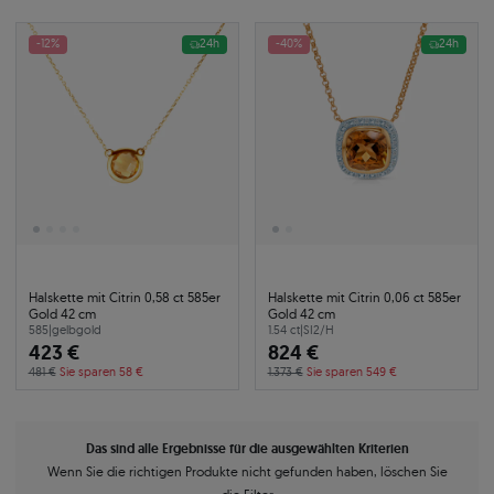
-12%
24h
-40%
24h
Halskette mit Citrin 0,58 ct 585er
Halskette mit Citrin 0,06 ct 585er
Gold 42 cm
Gold 42 cm
585
|
gelbgold
1.54 ct
|
SI2/H
423 €
824 €
481 €
Sie sparen 58 €
1.373 €
Sie sparen 549 €
Das sind alle Ergebnisse für die ausgewählten Kriterien
Wenn Sie die richtigen Produkte nicht gefunden haben, löschen Sie