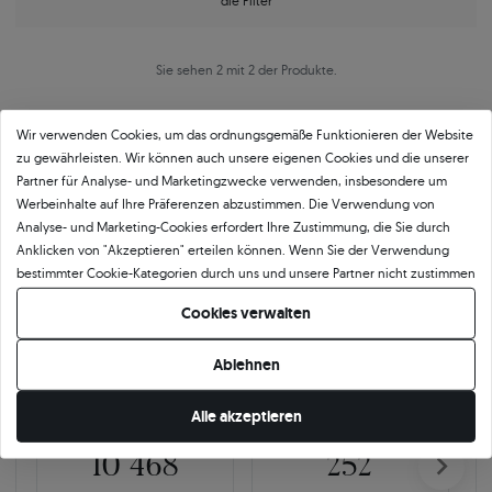
die Filter
Sie sehen 2 mit 2 der Produkte.
Wir verwenden Cookies, um das ordnungsgemäße Funktionieren der Website
zu gewährleisten. Wir können auch unsere eigenen Cookies und die unserer
Partner für Analyse- und Marketingzwecke verwenden, insbesondere um
Werbeinhalte auf Ihre Präferenzen abzustimmen. Die Verwendung von
Analyse- und Marketing-Cookies erfordert Ihre Zustimmung, die Sie durch
Anklicken von "Akzeptieren" erteilen können. Wenn Sie der Verwendung
Über
11 484
5
★
-Bewertungen in ganz
bestimmter Cookie-Kategorien durch uns und unsere Partner nicht zustimmen
Europa
möchten, klicken Sie auf "Lassen Sie mich wählen" und bestimmen Sie Ihre
Cookies verwalten
Präferenzen. Sie können Ihre Zustimmung jederzeit widerrufen, indem Sie
GEPRÜFTE BEWERTUNGEN UNSERER KUNDEN
Ihre Cookie-Einstellungen ändern.
Ablehnen
🇵🇱
🇨🇿
Alle akzeptieren
10 468
252