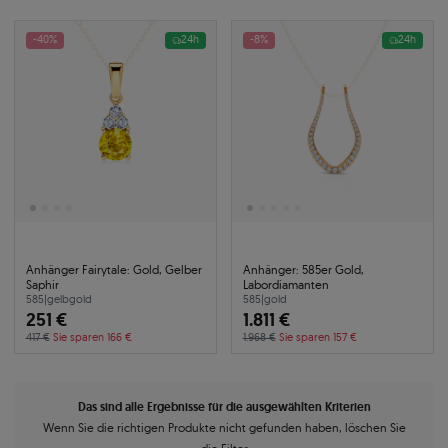
-40%
24h
-8%
24h
Anhänger Fairytale: Gold, Gelber
Anhänger: 585er Gold,
Saphir
Labordiamanten
585
|
gelbgold
585
|
gold
251 €
1.811 €
417 €
Sie sparen 166 €
1.968 €
Sie sparen 157 €
Das sind alle Ergebnisse für die ausgewählten Kriterien
Wenn Sie die richtigen Produkte nicht gefunden haben, löschen Sie