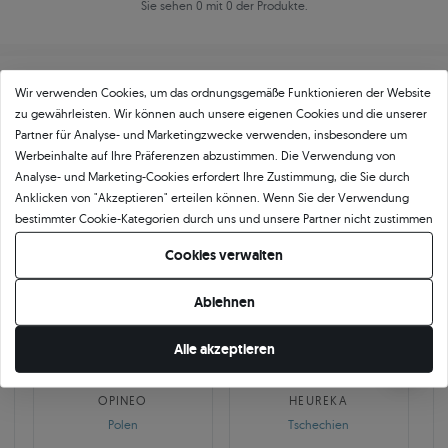
Sie sehen 0 mit 0 der Produkte.
Wir verwenden Cookies, um das ordnungsgemäße Funktionieren der Website
zu gewährleisten. Wir können auch unsere eigenen Cookies und die unserer
Partner für Analyse- und Marketingzwecke verwenden, insbesondere um
Werbeinhalte auf Ihre Präferenzen abzustimmen. Die Verwendung von
Über
11 484
5
★
-Bewertungen in ganz
Analyse- und Marketing-Cookies erfordert Ihre Zustimmung, die Sie durch
Anklicken von "Akzeptieren" erteilen können. Wenn Sie der Verwendung
Europa
bestimmter Cookie-Kategorien durch uns und unsere Partner nicht zustimmen
GEPRÜFTE BEWERTUNGEN UNSERER KUNDEN
möchten, klicken Sie auf "Lassen Sie mich wählen" und bestimmen Sie Ihre
Cookies verwalten
Präferenzen. Sie können Ihre Zustimmung jederzeit widerrufen, indem Sie
Ihre Cookie-Einstellungen ändern.
Ablehnen
🇵🇱
🇨🇿
Alle akzeptieren
10 468
252
OPINEO
HEUREKA
Polen
Tschechien