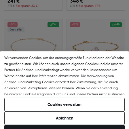
241 €
348 €
274 €
Sie sparen 33 €
395 €
Sie sparen 47 €
-12%
24h
-12%
24h
Bestseller
Wir verwenden Cookies, um das ordnungsgemäße Funktionieren der Website
zu gewährleisten. Wir können auch unsere eigenen Cookies und die unserer
Partner für Analyse- und Marketingzwecke verwenden, insbesondere um
Werbeinhalte auf Ihre Präferenzen abzustimmen. Die Verwendung von
Analyse- und Marketing-Cookies erfordert Ihre Zustimmung, die Sie durch
Anklicken von "Akzeptieren" erteilen können. Wenn Sie der Verwendung
Armband mit Perle 19 cm, 585er
Armband mit Perle 21 cm, 585er
bestimmter Cookie-Kategorien durch uns und unsere Partner nicht zustimmen
Gold
Gold
585
|
gelbgold
585
|
gelbgold
möchten, klicken Sie auf "Lassen Sie mich wählen" und bestimmen Sie Ihre
221 €
299 €
Cookies verwalten
Präferenzen. Sie können Ihre Zustimmung jederzeit widerrufen, indem Sie
251 €
Sie sparen 30 €
340 €
Sie sparen 41 €
Ihre Cookie-Einstellungen ändern.
Ablehnen
-12%
24h