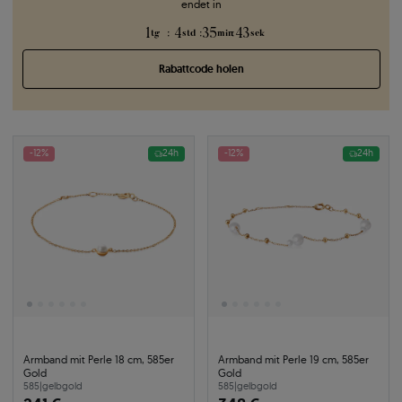
endet in
1
4
35
43
:
:
:
tg
std
min
sek
Rabattcode holen
-12%
24h
-12%
24h
Armband mit Perle 18 cm, 585er
Armband mit Perle 19 cm, 585er
Gold
Gold
585
|
gelbgold
585
|
gelbgold