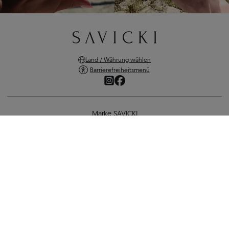
Land / Währung wählen
Barrierefreiheitsmenü
Marke SAVICKI
Online-Shopping
Unterstützung und wichtige Informationen
SICHERE ZAHLUNGEN
VERSANDARTEN