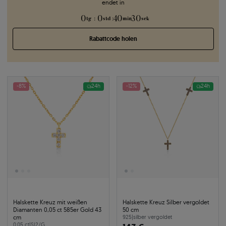
endet in
0
0
40
30
:
:
:
tg
std
min
sek
Rabattcode holen
-8%
24h
-12%
24h
Halskette Kreuz mit weißen
Halskette Kreuz Silber vergoldet
Diamanten 0,05 ct 585er Gold 43
50 cm
cm
925
|
silber vergoldet
0.05 ct
|
SI2/G