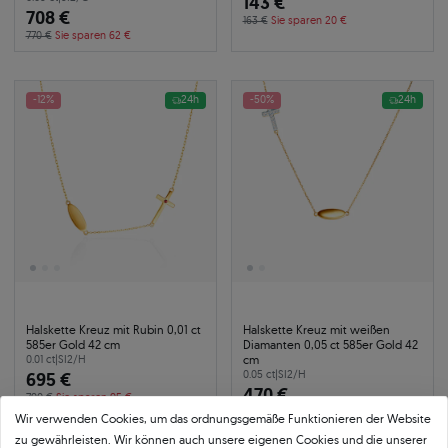
143 €
708 €
163 €
Sie sparen 20 €
770 €
Sie sparen 62 €
-12%
24h
-50%
24h
Halskette Kreuz mit Rubin 0,01 ct
Halskette Kreuz mit weißen
585er Gold 42 cm
Diamanten 0,05 ct 585er Gold 42
cm
0.01 ct
|
SI2/H
695 €
0.05 ct
|
SI2/H
470 €
790 €
Sie sparen 95 €
940 €
Sie sparen 470 €
Wir verwenden Cookies, um das ordnungsgemäße Funktionieren der Website
zu gewährleisten. Wir können auch unsere eigenen Cookies und die unserer
Summer Week:
0
d
:
0
h
:
40
m
:
30
s