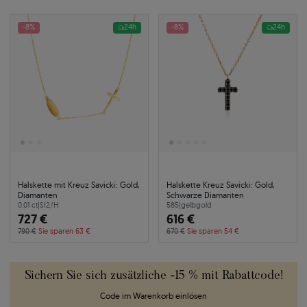
-8%
24h
-8%
24h
Halskette mit Kreuz Savicki: Gold,
Halskette Kreuz Savicki: Gold,
Diamanten
Schwarze Diamanten
0.01 ct
|
SI2/H
585
|
gelbgold
727 €
616 €
790 €
Sie sparen 63 €
670 €
Sie sparen 54 €
Sichern Sie sich zusätzliche -15 % mit Rabattcode!
Code im Warenkorb einlösen