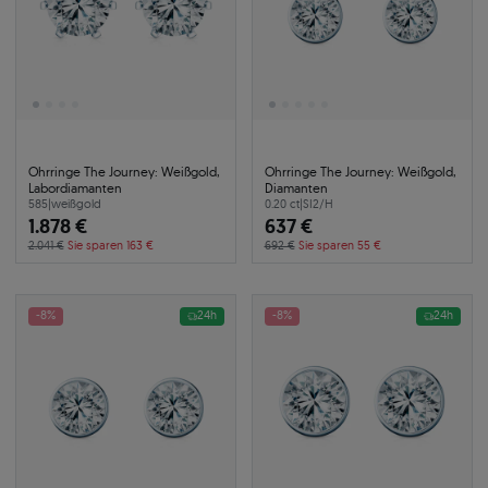
Ohrringe The Journey: Weißgold,
Ohrringe The Journey: Weißgold,
Labordiamanten
Diamanten
585
|
weißgold
0.20 ct
|
SI2/H
1.878 €
637 €
2.041 €
Sie sparen 163 €
692 €
Sie sparen 55 €
-8%
24h
-8%
24h