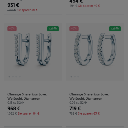
454 €
931 €
494 €
Sie sparen 40 €
1.012 €
Sie sparen 81 €
-8%
24h
-8%
24h
Ohrringe Share Your Love:
Ohrringe Share Your Love:
Weißgold, Diamanten
Weißgold, Diamanten
0.15 ct
|
SI2/H
0.09 ct
|
SI2/H
968 €
719 €
1.052 €
Sie sparen 84 €
782 €
Sie sparen 63 €