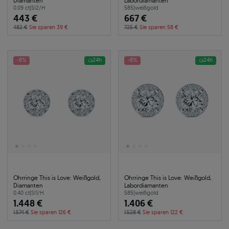
Diamanten
Labordiamanten
0.09 ct
|
SI2/H
585
|
weißgold
443 €
667 €
482 €
Sie sparen 39 €
725 €
Sie sparen 58 €
-8%
24h
-8%
24h
Ohrringe This is Love: Weißgold,
Ohrringe This is Love: Weißgold,
Diamanten
Labordiamanten
0.40 ct
|
SI1/H
585
|
weißgold
1.448 €
1.406 €
1.574 €
Sie sparen 126 €
1.528 €
Sie sparen 122 €