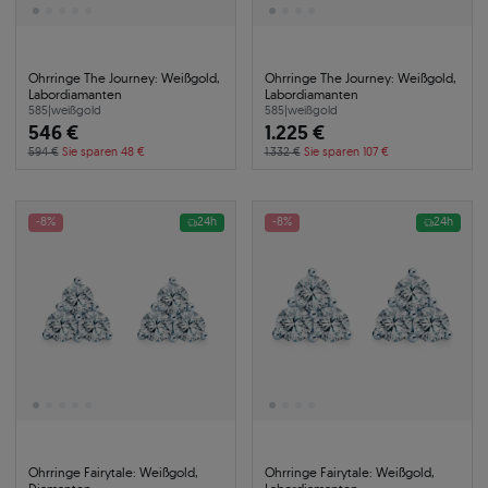
Ohrringe The Journey: Weißgold,
Ohrringe The Journey: Weißgold,
Labordiamanten
Labordiamanten
585
|
weißgold
585
|
weißgold
546 €
1.225 €
594 €
Sie sparen 48 €
1.332 €
Sie sparen 107 €
-8%
24h
-8%
24h
Ohrringe Fairytale: Weißgold,
Ohrringe Fairytale: Weißgold,