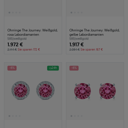
Ohrringe The Journey: Weißgold,
Ohrringe The Journey: Weißgold,
rosa Labordiamanten
gelbe Labordiamanten
585
|
weißgold
585
|
weißgold
1.972 €
1.917 €
2.144 €
Sie sparen 172 €
2.084 €
Sie sparen 167 €
-8%
24h
-8%