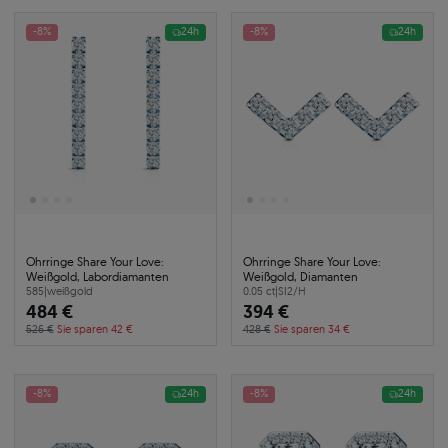
-8%
24h
-8%
24h
Ohrringe Share Your Love:
Ohrringe Share Your Love:
Weißgold, Labordiamanten
Weißgold, Diamanten
585
|
weißgold
0.05 ct
|
SI2/H
484 €
394 €
526 €
Sie sparen 42 €
428 €
Sie sparen 34 €
-8%
24h
-8%
24h