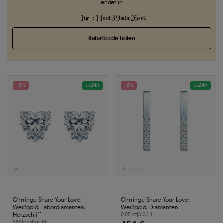
endet in
1
14
39
25
:
:
:
tg
std
min
sek
Rabattcode holen
-8%
24h
-8%
24h
Ohrringe Share Your Love:
Ohrringe Share Your Love:
Weißgold, Labordiamanten,
Weißgold, Diamanten
Herzschliff
0.05 ct
|
SI2/H
585
|
weißgold