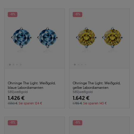
-8%
-8%
Ohrringe The Light: Weißgold,
Ohrringe The Light: Weißgold,
blaue Labordiamanten
gelbe Labordiamanten
585
|
weißgold
585
|
weißgold
1.426 €
1.642 €
1.550 €
Sie sparen 124 €
1.785 €
Sie sparen 143 €
-8%
-8%