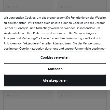
Wir verwenden Cookies, um das ordnungsgemäße Funktionieren der Website
Ohrringe This is Love: Weißgold,
Ohrringe This is Love: Weißgold,
zu gewährleisten. Wir können auch unsere eigenen Cookies und die unserer
Diamanten, Kissenschliff
Labordiamanten, Kissenschliff
Partner für Analyse- und Marketingzwecke verwenden, insbesondere um
0.42 ct
|
SI1/H
585
|
weißgold
Werbeinhalte auf Ihre Präferenzen abzustimmen. Die Verwendung von
1.883 €
1.534 €
Analyse- und Marketing-Cookies erfordert Ihre Zustimmung, die Sie durch
2.047 €
Sie sparen 164 €
1.667 €
Sie sparen 133 €
Anklicken von "Akzeptieren" erteilen können. Wenn Sie der Verwendung
bestimmter Cookie-Kategorien durch uns und unsere Partner nicht zustimmen
möchten, klicken Sie auf "Lassen Sie mich wählen" und bestimmen Sie Ihre
-8%
24h
-8%
24h
Cookies verwalten
Präferenzen. Sie können Ihre Zustimmung jederzeit widerrufen, indem Sie
Ihre Cookie-Einstellungen ändern.
Ablehnen
Alle akzeptieren