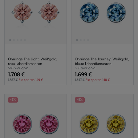
Ohrringe The Light: Weißgold,
Ohrringe The Journey: Weißgold,
rosa Labordiamanten
blaue Labordiamanten
585
|
weißgold
585
|
weißgold
1.708 €
1.699 €
1.857 €
Sie sparen 149 €
1.847 €
Sie sparen 148 €
-8%
-8%