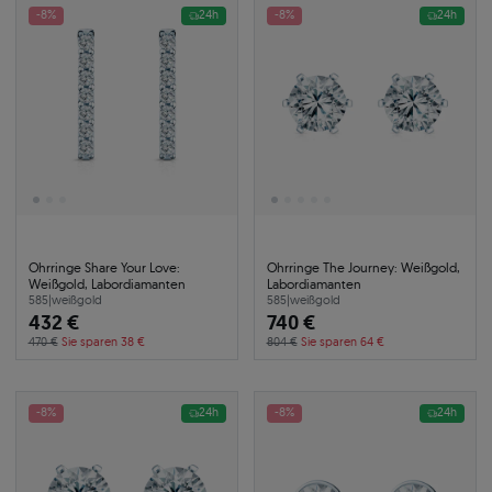
-8%
24h
-8%
24h
Ohrringe Share Your Love:
Ohrringe The Journey: Weißgold,
Weißgold, Labordiamanten
Labordiamanten
585
|
weißgold
585
|
weißgold
432 €
740 €
470 €
Sie sparen 38 €
804 €
Sie sparen 64 €
-8%
24h
-8%
24h