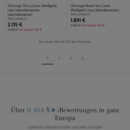
Ohrringe This is Love: Weißgold,
Ohrringe Share Your Love:
rosa Labordiamanten,
Weißgold, rosa Labordiamanten
Labordiamanten
585
|
weißgold
585
|
weißgold
1.891 €
2.115 €
2.055 €
Sie sparen 164 €
2.299 €
Sie sparen 184 €
Sie sehen 38 mit 103 der Produkte.
1
2
3
Über
11 484
5
★
-Bewertungen in ganz
Europa
GEPRÜFTE BEWERTUNGEN UNSERER KUNDEN