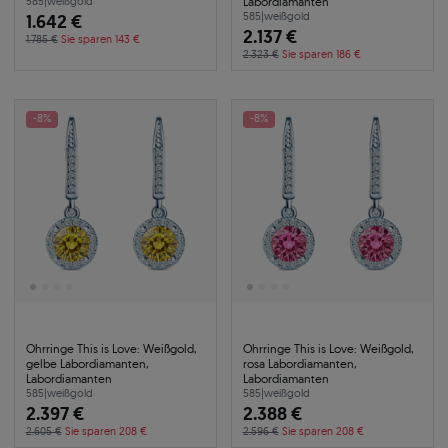
Labordiamanten
585
|
weißgold
1.642 €
585
|
weißgold
2.137 €
1.785 €
Sie sparen 143 €
2.323 €
Sie sparen 186 €
-8%
-8%
Ohrringe This is Love: Weißgold,
Ohrringe This is Love: Weißgold,
gelbe Labordiamanten,
rosa Labordiamanten,
Labordiamanten
Labordiamanten
585
|
weißgold
585
|
weißgold
2.397 €
2.388 €
2.605 €
Sie sparen 208 €
2.596 €
Sie sparen 208 €