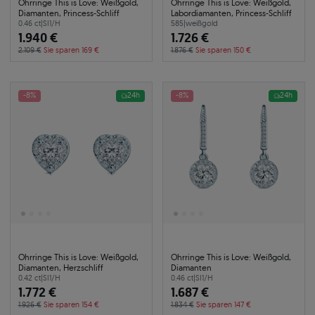
Ohrringe This is Love: Weißgold,
Ohrringe This is Love: Weißgold,
Diamanten, Princess-Schliff
Labordiamanten, Princess-Schliff
0.46 ct
|
SI1/H
585
|
weißgold
1.940 €
1.726 €
2.109 €
Sie sparen 169 €
1.876 €
Sie sparen 150 €
-8%
24h
-8%
24h
Ohrringe This is Love: Weißgold,
Ohrringe This is Love: Weißgold,
Diamanten, Herzschliff
Diamanten
0.42 ct
|
SI1/H
0.46 ct
|
SI1/H
1.772 €
1.687 €
1.926 €
Sie sparen 154 €
1.834 €
Sie sparen 147 €