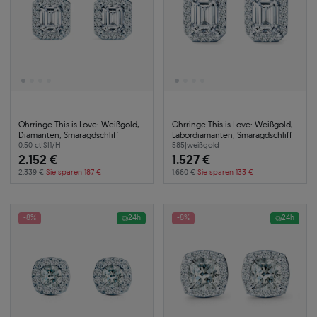
Ohrringe This is Love: Weißgold,
Ohrringe This is Love: Weißgold,
Diamanten, Smaragdschliff
Labordiamanten, Smaragdschliff
0.50 ct
|
SI1/H
585
|
weißgold
2.152 €
1.527 €
2.339 €
Sie sparen 187 €
1.660 €
Sie sparen 133 €
-8%
24h
-8%
24h