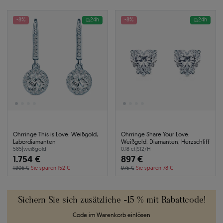
-8%
24h
-8%
24h
Ohrringe This is Love: Weißgold,
Ohrringe Share Your Love:
Labordiamanten
Weißgold, Diamanten, Herzschliff
585
|
weißgold
0.18 ct
|
SI2/H
1.754 €
897 €
1.906 €
Sie sparen 152 €
975 €
Sie sparen 78 €
Sichern Sie sich zusätzliche -15 % mit Rabattcode!
Code im Warenkorb einlösen