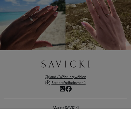
Land / Währung wählen
Barrierefreiheitsmenü
Marke SAVICKI
Online-Shopping
Ohrringe Share Your Love: Weißgold, Diamanten, Herzschliff
Unterstützung und wichtige Informationen
975 €
897 €
-
78 €