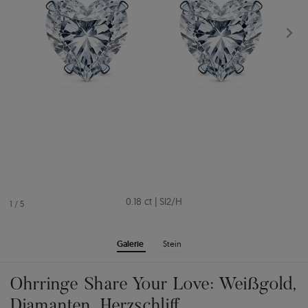
0.18 ct
|
SI2/H
1
/
5
Galerie
Stein
Ohrringe Share Your Love: Weißgold,
Diamanten, Herzschliff