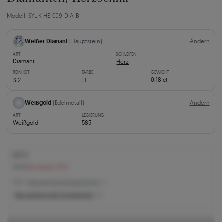
Modell: SYL-K-HE-009-DIA-B
Weißer Diamant
(Hauptstein)
Ändern
ART
SCHLEIFEN
Diamant
Herz
REINHEIT
FARBE
GEWICHT
0.18 ct
SI2
H
Weißgold
(Edelmetall)
Ändern
ART
LEGIERUNG
Weißgold
585
897 €
975 €
Sie sparen 78 €
975 € -
Niedrigster Preis der letzten 30 Tage
Was bestimmt den Produktpreis?