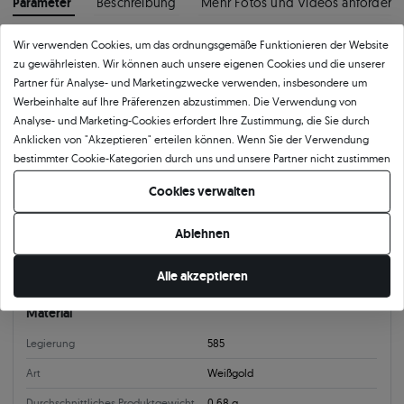
Parameter
Beschreibung
Mehr Fotos und Videos anfordern
Wir verwenden Cookies, um das ordnungsgemäße Funktionieren der Website
Produktkategorie
zu gewährleisten. Wir können auch unsere eigenen Cookies und die unserer
Partner für Analyse- und Marketingzwecke verwenden, insbesondere um
Ohrringe
Ohrringe aus Weißgold
Ohrringe Share Your Love
Werbeinhalte auf Ihre Präferenzen abzustimmen. Die Verwendung von
Ohrringe mit Diamanten
Ohringe Gold Ohrstecker
Analyse- und Marketing-Cookies erfordert Ihre Zustimmung, die Sie durch
Anklicken von "Akzeptieren" erteilen können. Wenn Sie der Verwendung
bestimmter Cookie-Kategorien durch uns und unsere Partner nicht zustimmen
Produktparameter:
möchten, klicken Sie auf "Lassen Sie mich wählen" und bestimmen Sie Ihre
Cookies verwalten
Präferenzen. Sie können Ihre Zustimmung jederzeit widerrufen, indem Sie
Information
Ihre Cookie-Einstellungen ändern.
Ablehnen
Verschlussart
Ohrstecker
Alle akzeptieren
Material
Legierung
585
Art
Weißgold
Durchschnittliches Produktgewicht
0.68 g