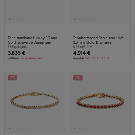
Tennisarmband Luminy 2,3 mm:
Tennisarmband Share Your Love
Gold, schwarze Diamanten
2,3 mm: Gold, Diamanten
585
|
gelbgold
0.96 ct
|
SI2/H
3.635 €
4.914 €
3.909 €
Sie sparen 274 €
5.284 €
Sie sparen 370 €
-7%
-7%