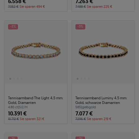
6.558 €
7.263 €
7.052 €
Sie sparen 494 €
7.488 €
Sie sparen 225 €
-3%
-3%
Tennisarmband The Light 4,5 mm:
Tennisarmband Luminy 4,5 mm:
Gold, Diamanten
Gold, schwarze Diamanten
4.80 ct
|
SI2/H
585
|
gelbgold
10.391 €
7.077 €
10.712 €
Sie sparen 321 €
7.296 €
Sie sparen 219 €
-7%
-7%