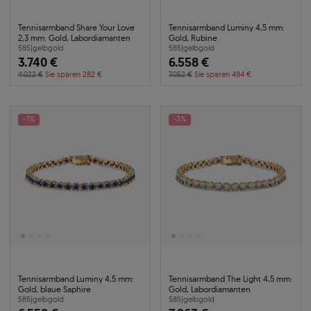
Tennisarmband Share Your Love
Tennisarmband Luminy 4,5 mm:
2,3 mm: Gold, Labordiamanten
Gold, Rubine
585
|
gelbgold
585
|
gelbgold
3.740 €
6.558 €
4.022 €
Sie sparen 282 €
7.052 €
Sie sparen 494 €
-7%
-3%
Tennisarmband Luminy 4,5 mm:
Tennisarmband The Light 4,5 mm:
Gold, blaue Saphire
Gold, Labordiamanten
585
|
gelbgold
585
|
gelbgold