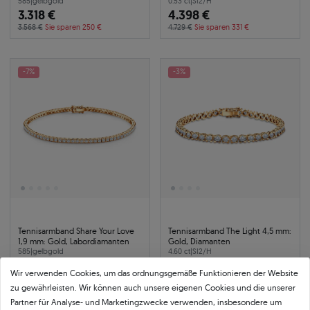
585
|
gelbgold
0.53 ct
|
SI2/H
3.318 €
4.398 €
3.568 €
Sie sparen 250 €
4.729 €
Sie sparen 331 €
-7%
-3%
Tennisarmband Share Your Love
Tennisarmband The Light 4,5 mm:
1,9 mm: Gold, Labordiamanten
Gold, Diamanten
585
|
gelbgold
4.60 ct
|
SI2/H
3.503 €
10.040 €
Wir verwenden Cookies, um das ordnungsgemäße Funktionieren der Website
3.767 €
Sie sparen 264 €
10.351 €
Sie sparen 311 €
zu gewährleisten. Wir können auch unsere eigenen Cookies und die unserer
Partner für Analyse- und Marketingzwecke verwenden, insbesondere um