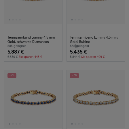
Tennisarmband Luminy 4,5 mm:
Tennisarmband Luminy 4,5 mm:
Gold, schwarze Diamanten
Gold, Rubine
585
|
gelbgold
585
|
gelbgold
5.887 €
5.435 €
6.330 €
Sie sparen 443 €
5.844 €
Sie sparen 409 €
-7%
-7%