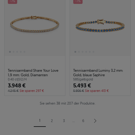
-7%
-7%
Tennisarmband Share Your Love
Tennisarmband Luminy 3,2 mm:
1,9 mm: Gold, Diamanten
Gold, blaue Saphire
0.40 ct
|
SI2/H
585
|
gelbgold
3.948 €
5.493 €
4.245 €
Sie sparen 297 €
5.906 €
Sie sparen 413 €
Sie sehen 38 mit 207 der Produkte.
1
2
3
…
6