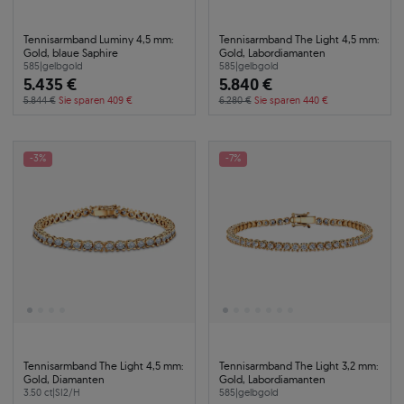
Tennisarmband Luminy 4,5 mm:
Tennisarmband The Light 4,5 mm:
Gold, blaue Saphire
Gold, Labordiamanten
585
|
gelbgold
585
|
gelbgold
5.435 €
5.840 €
5.844 €
Sie sparen 409 €
6.280 €
Sie sparen 440 €
-3%
-7%
Tennisarmband The Light 4,5 mm:
Tennisarmband The Light 3,2 mm:
Gold, Diamanten
Gold, Labordiamanten
3.50 ct
|
SI2/H
585
|
gelbgold