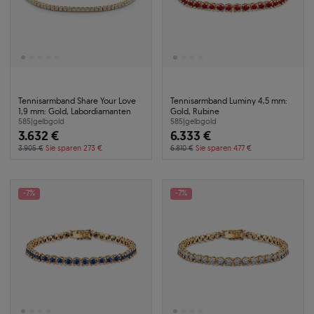
Tennisarmband Share Your Love
Tennisarmband Luminy 4,5 mm:
1,9 mm: Gold, Labordiamanten
Gold, Rubine
585
|
gelbgold
585
|
gelbgold
3.632 €
6.333 €
3.905 €
Sie sparen 273 €
6.810 €
Sie sparen 477 €
-7%
-7%