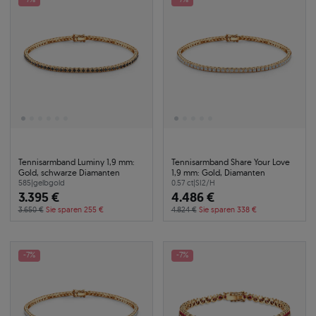
Tennisarmband Luminy 1,9 mm:
Tennisarmband Share Your Love
Gold, schwarze Diamanten
1,9 mm: Gold, Diamanten
585
|
gelbgold
0.57 ct
|
SI2/H
3.395 €
4.486 €
3.650 €
Sie sparen 255 €
4.824 €
Sie sparen 338 €
-7%
-7%