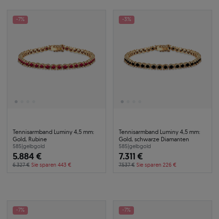
-7%
-3%
Tennisarmband Luminy 4,5 mm:
Tennisarmband Luminy 4,5 mm:
Gold, Rubine
Gold, schwarze Diamanten
585
|
gelbgold
585
|
gelbgold
5.884 €
7.311 €
6.327 €
Sie sparen 443 €
7.537 €
Sie sparen 226 €
-7%
-7%