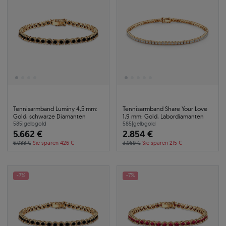
Tennisarmband Luminy 4,5 mm:
Tennisarmband Share Your Love
Gold, schwarze Diamanten
1,9 mm: Gold, Labordiamanten
585
|
gelbgold
585
|
gelbgold
5.662 €
2.854 €
6.088 €
Sie sparen 426 €
3.069 €
Sie sparen 215 €
-7%
-7%