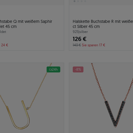
chstabe Q mit weißem Saphir
Halskette Buchstabe R mit weiße
det 45 cm
ct Silber 45 cm
ldet
925
|
silber
126 €
n 24 €
143 €
Sie sparen 17 €
24h
-8%