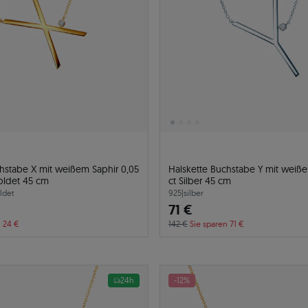
hstabe X mit weißem Saphir 0,05
Halskette Buchstabe Y mit weiße
goldet 45 cm
ct Silber 45 cm
ldet
925
|
silber
71 €
n 24 €
142 €
Sie sparen 71 €
24h
-12%