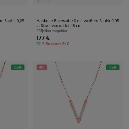
m Saphir 0,05
Halskette Buchstabe S mit weißem Saphir 0,05
ct Silber vergoldet 45 cm
925
|
silber vergoldet
177 €
201 €
Sie sparen 24 €
24h
-8%
24h