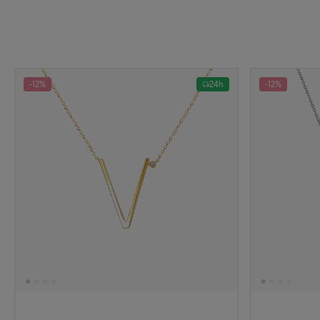
-12%
24h
-12%