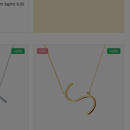
m Saphir 0,05
24h
-12%
24h