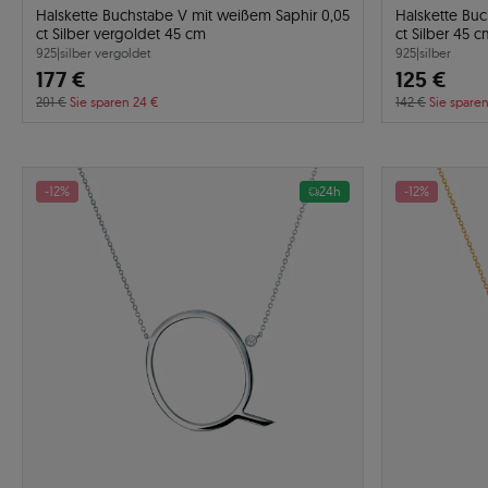
Halskette Buchstabe V mit weißem Saphir 0,05
Halskette Buc
ct Silber vergoldet 45 cm
ct Silber 45 c
925
|
silber vergoldet
925
|
silber
177 €
125 €
201 €
Sie sparen 24 €
142 €
Sie sparen
-12%
24h
-12%