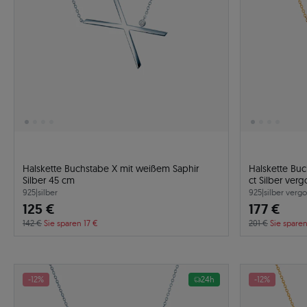
Halskette Buchstabe X mit weißem Saphir
Halskette Buc
Silber 45 cm
ct Silber ver
925
|
silber
925
|
silber vergo
125 €
177 €
142 €
Sie sparen 17 €
201 €
Sie spare
-12%
24h
-12%