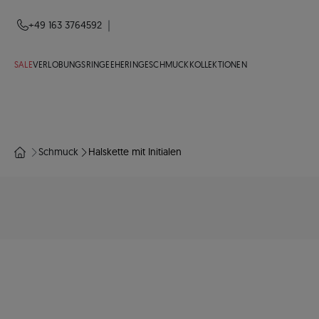
|
+49 163 3764592
SALE
VERLOBUNGSRINGE
EHERINGE
SCHMUCK
KOLLEKTIONEN
Schmuck
Halskette mit Initialen