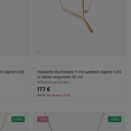
m Saphir 0,05
Halskette Buchstabe Y mit weißem Saphir 0,04
ct Silber vergoldet 45 cm
925
|
silber vergoldet
177 €
201 €
Sie sparen 24 €
24h
-12%
24h