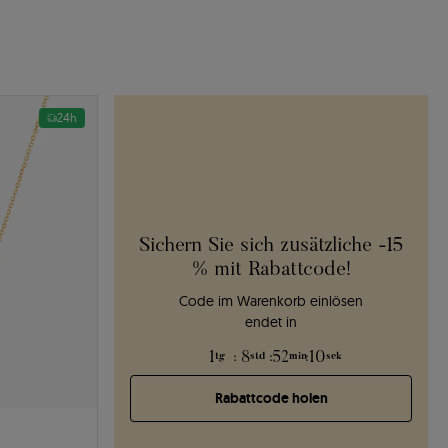
24h
Sichern Sie sich zusätzliche -15
% mit Rabattcode!
Code im Warenkorb einlösen
endet in
1
:
8
:
52
:
9
tg
std
min
sek
Rabattcode holen