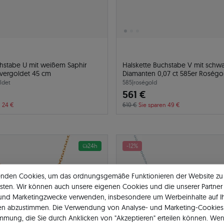
chstabe U mit weißem Saphir
Halskette Buchstabe V mit schw
r vergoldet 45 cm
Diamanten 0,07 ct 585er Roségo
ldet
585
|
roségold
561 €
n 24 €
610 €
Sie sparen 49 €
24h
-12%
enden Cookies, um das ordnungsgemäße Funktionieren der Website zu
sten. Wir können auch unsere eigenen Cookies und die unserer Partner 
 und Marketingzwecke verwenden, insbesondere um Werbeinhalte auf I
en abzustimmen. Die Verwendung von Analyse- und Marketing-Cookies 
immung, die Sie durch Anklicken von "Akzeptieren" erteilen können. Wen