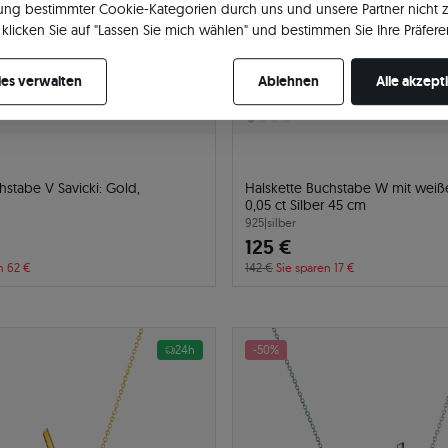
ng bestimmter Cookie-Kategorien durch uns und unsere Partner nicht 
klicken Sie auf "Lassen Sie mich wählen" und bestimmen Sie Ihre Präfere
re Zustimmung jederzeit widerrufen, indem Sie Ihre Cookie-Einstellung
es verwalten
Ablehnen
Alle akzept
hstabe V Savicki: Gold,
Halskette Buchstabe W mit weiß
0,05 ct Silber 45 cm
925
|
silber
125 €
n 62 €
142 €
Sie sparen 17 €
24h
-50%