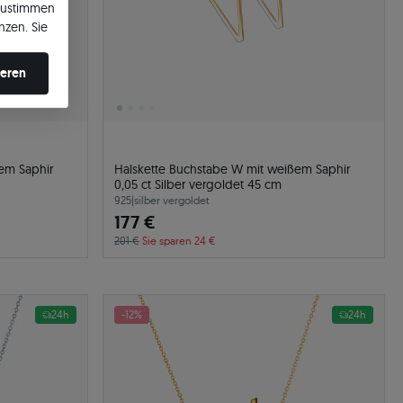
zustimmen
nzen. Sie
en ändern.
ieren
em Saphir
Halskette Buchstabe W mit weißem Saphir
0,05 ct Silber vergoldet 45 cm
925
|
silber vergoldet
177 €
201 €
Sie sparen 24 €
24h
-12%
24h