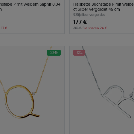
hstabe P mit weißem Saphir 0,04
Halskette Buchstabe P mit weiße
m
ct Silber vergoldet 45 cm
925
|
silber vergoldet
177 €
 17 €
201 €
Sie sparen 24 €
24h
-12%