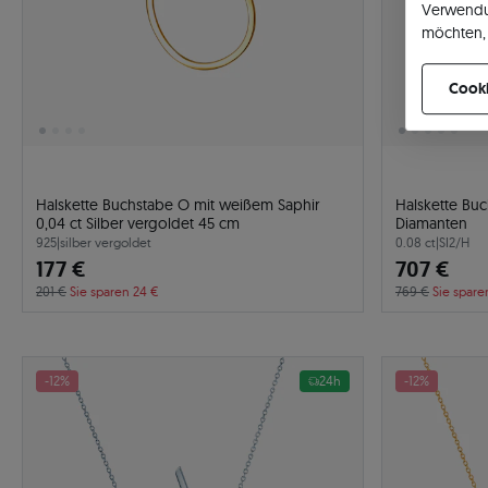
Verwendu
möchten, 
können Ih
Cooki
Halskette Buchstabe O mit weißem Saphir
Halskette Buc
0,04 ct Silber vergoldet 45 cm
Diamanten
925
|
silber vergoldet
0.08 ct
|
SI2/H
177 €
707 €
201 €
Sie sparen 24 €
769 €
Sie spare
-12%
24h
-12%