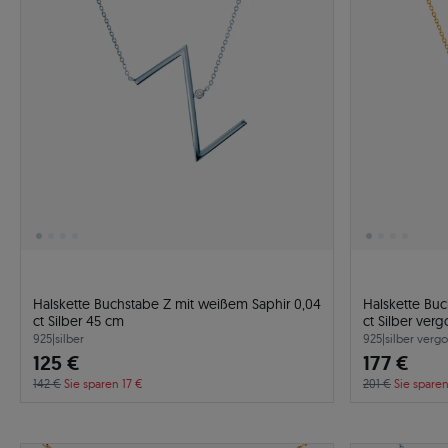
Halskette Buchstabe Z mit weißem Saphir 0,04
Halskette Buc
ct Silber 45 cm
ct Silber ver
925
|
silber
925
|
silber vergo
125 €
177 €
142 €
Sie sparen 17 €
201 €
Sie spare