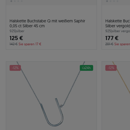
Halskette Buchstabe Q mit weißem Saphir
Halskette Bu
0,05 ct Silber 45 cm
Silber vergol
925
|
silber
925
|
silber vergo
125 €
177 €
142 €
Sie sparen 17 €
201 €
Sie spare
-12%
24h
-12%