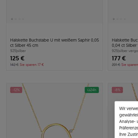
Halskette Buchstabe U mit weißem Saphir 0,05
Halskette Bu
ct Silber 45 cm
0,04 ct Silbe
925
|
silber
925
|
silber vergo
125 €
177 €
142 €
Sie sparen 17 €
201 €
Sie spare
-12%
24h
-8%
Wir verw
gewährlei
Analyse-
Präferenz
Ihre Zust