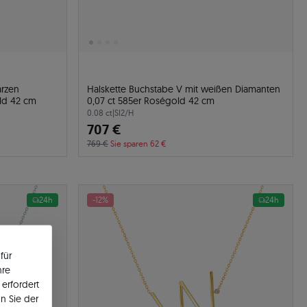
arzen
Halskette Buchstabe V mit weißen Diamanten
ld 42 cm
0,07 ct 585er Roségold 42 cm
0.08 ct
|
SI2/H
707 €
769 €
Sie sparen 62 €
24h
-12%
24h
für
hre
erfordert
n Sie der