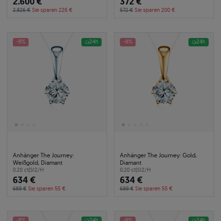
2.600 €
372 €
2.826 €
Sie sparen 226 €
572 €
Sie sparen 200 €
-8%
24h
-8%
24h
Anhänger The Journey:
Anhänger The Journey: Gold,
Weißgold, Diamant
Diamant
0.20 ct
|
SI2/H
0.20 ct
|
SI2/H
634 €
634 €
689 €
Sie sparen 55 €
689 €
Sie sparen 55 €
-8%
24h
-8%
24h