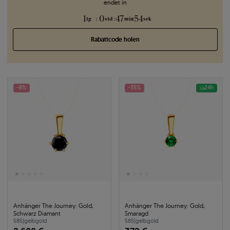
endet in
1
0
47
54
:
:
:
tg
std
min
sek
Rabattcode holen
-8%
-35%
24h
Anhänger The Journey: Gold,
Anhänger The Journey: Gold,
Schwarz Diamant
Smaragd
585
|
gelbgold
585
|
gelbgold