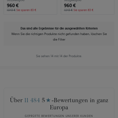
585
|
weißgold
585
|
gelbgold
960 €
960 €
1.043 €
Sie sparen 83 €
1.043 €
Sie sparen 83 €
Das sind alle Ergebnisse für die ausgewählten Kriterien
Wenn Sie die richtigen Produkte nicht gefunden haben, löschen Sie
die Filter
Sie sehen 14 mit 14 der Produkte.
Über
11 484
5
★
-Bewertungen in ganz
Europa
GEPRÜFTE BEWERTUNGEN UNSERER KUNDEN