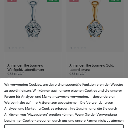
Anhänger The Journey:
Anhänger The Journey: Gold,
Weißgold, Labordiamant
Labordiamant
0.53 ct
|
VS/F
0.53 ct
|
VS/F
582 €
582 €
Wir verwenden Cookies, um das ordnungsgemäße Funktionieren der Website
633 €
Sie sparen 51 €
633 €
Sie sparen 51 €
zu gewährleisten. Wir können auch unsere eigenen Cookies und die unserer
Partner für Analyse- und Marketingzwecke verwenden, insbesondere um
Werbeinhalte auf Ihre Präferenzen abzustimmen. Die Verwendung von
-8%
-8%
24h
Analyse- und Marketing-Cookies erfordert Ihre Zustimmung, die Sie durch
Anklicken von "Akzeptieren" erteilen können. Wenn Sie der Verwendung
bestimmter Cookie-Kategorien durch uns und unsere Partner nicht zustimmen
möchten, klicken Sie auf "Lassen Sie mich wählen" und bestimmen Sie Ihre