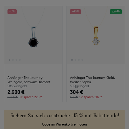
-8%
-40%
24h
Anhänger The Journey:
Anhänger The Journey: Gold,
Weißgold, Schwarz Diamant
Weißer Saphir
585
|
weißgold
585
|
gelbgold
2.600 €
304 €
2.826 €
Sie sparen 226 €
506 €
Sie sparen 202 €
Sichern Sie sich zusätzliche -15 % mit Rabattcode!
Code im Warenkorb einlösen