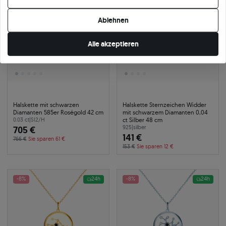
Ihre Cookie-Einstellungen ändern.
Ablehnen
Alle akzeptieren
Halskette mit schwarzen
Halskette Sternzeichen Widder
Diamanten 585er Roségold 42 cm
mit schwarzem Diamanten 0,04
ct Silber 48 cm
0.03 ct
|
SI2/H
705 €
925
|
silber
141 €
766 €
Sie sparen 61 €
153 €
Sie sparen 12 €
-8%
24h
-8%
24h