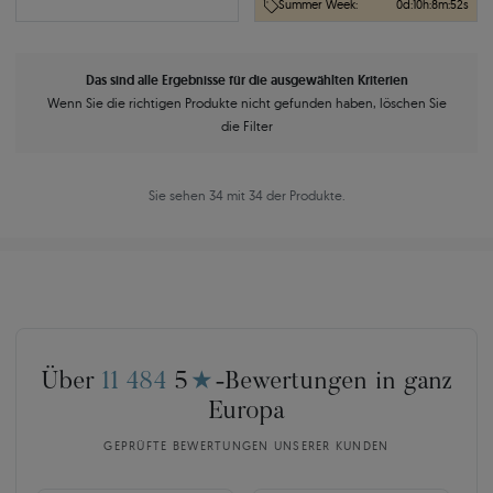
Summer Week:
0
d
:
10
h
:
8
m
:
51
s
Das sind alle Ergebnisse für die ausgewählten Kriterien
Wenn Sie die richtigen Produkte nicht gefunden haben, löschen Sie
die Filter
Sie sehen 34 mit 34 der Produkte.
Über
11 484
5
★
-Bewertungen in ganz
Europa
GEPRÜFTE BEWERTUNGEN UNSERER KUNDEN