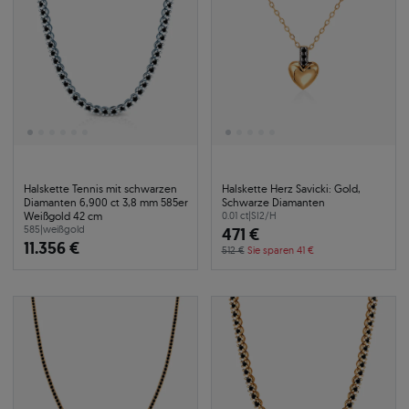
Halskette Tennis mit schwarzen
Halskette Herz Savicki: Gold,
Diamanten 6,900 ct 3,8 mm 585er
Schwarze Diamanten
Weißgold 42 cm
0.01 ct
|
SI2/H
585
|
weißgold
471 €
11.356 €
512 €
Sie sparen 41 €