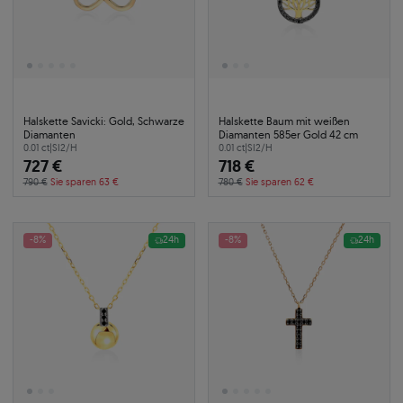
Halskette Savicki: Gold, Schwarze
Halskette Baum mit weißen
Diamanten
Diamanten 585er Gold 42 cm
0.01 ct
|
SI2/H
0.01 ct
|
SI2/H
727 €
718 €
790 €
Sie sparen 63 €
780 €
Sie sparen 62 €
-8%
24h
-8%
24h