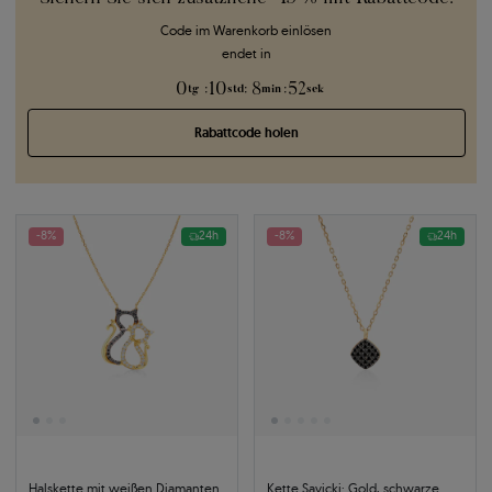
Code im Warenkorb einlösen
endet in
0
10
8
51
:
:
:
tg
std
min
sek
Rabattcode holen
-8%
24h
-8%
24h
Halskette mit weißen Diamanten
Kette Savicki: Gold, schwarze