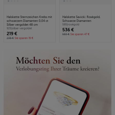
Halskette Sternzeichen Krebs mit
Halskette Savicki: Roségold,
schwarzem Diamanten 0,04 ct
Schwarze Diamanten
Silber vergoldet 48 cm
585
|
roségold
925
|
silber vergoldet
536 €
219 €
583 €
Sie sparen 47 €
238 €
Sie sparen 19 €