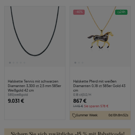
-40%
24h
Halskette Tennis mit schwarzen
Halskette Pferd mit weißen
Diamanten 3,300 ct 2,5 mm 585er
Diamanten 0,18 ct 585er Gold 43
Weißgold 42 cm
cm
585
|
weißgold
0.18 ct
|
SI2/H
9.031 €
867 €
1.445 €
Sie sparen 578 €
Summer Week:
0
d
:
10
h
:
8
m
:
51
s
Sichern Sie sich zusätzliche -15 % mit Rabattcode!