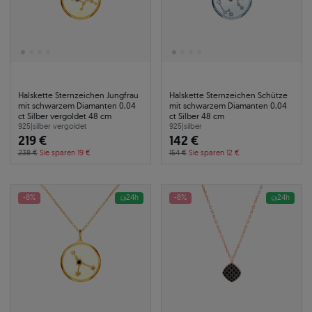
Halskette Sternzeichen Jungfrau
Halskette Sternzeichen Schütze
mit schwarzem Diamanten 0,04
mit schwarzem Diamanten 0,04
ct Silber vergoldet 48 cm
ct Silber 48 cm
925
|
silber vergoldet
925
|
silber
219 €
142 €
238 €
Sie sparen 19 €
154 €
Sie sparen 12 €
-8%
24h
-8%
24h