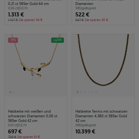
0,21 ct 585er Gold 44 cm
Diamanten
0.26 ct
|
SI2/H
585
|
gelbgold
1.313 €
522 €
1.427 €
Sie sparen 114 €
567 €
Sie sparen 45 €
-8%
24h
Halskette mit weißen und
Halskette Tennis mit schwarzen
schwarzen Diamanten 0,06 ct
Diamanten 4,380 ct 585er Gold
585er Gold 42 cm
42 cm
0.01 ct
|
SI2/H
585
|
gelbgold
697 €
10.399 €
758 €
Sie sparen 61 €