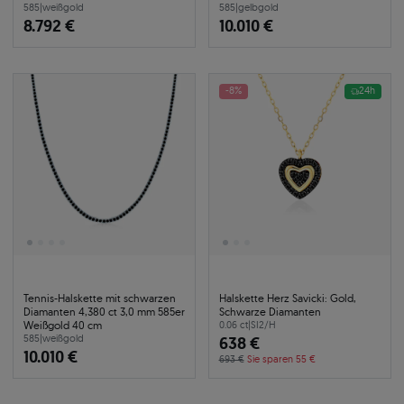
585
|
weißgold
585
|
gelbgold
8.792 €
10.010 €
-8%
24h
Tennis-Halskette mit schwarzen
Halskette Herz Savicki: Gold,
Diamanten 4,380 ct 3,0 mm 585er
Schwarze Diamanten
Weißgold 40 cm
0.06 ct
|
SI2/H
585
|
weißgold
638 €
10.010 €
693 €
Sie sparen 55 €