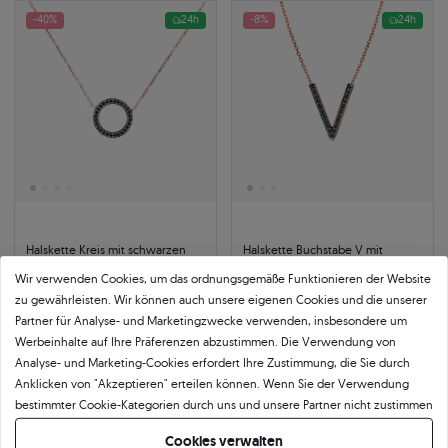
-40%
24h
-8%
24h
Halskette Kreis mit schwarzen
Halskette Buchstabe V mit
Diamanten 0,08 ct 585er
schwarzen Diamanten 0,07 ct
Wir verwenden Cookies, um das ordnungsgemäße Funktionieren der Website
Roségold 42 cm
585er Roségold 42 cm
585
|
roségold
585
|
roségold
zu gewährleisten. Wir können auch unsere eigenen Cookies und die unserer
421 €
561 €
Partner für Analyse- und Marketingzwecke verwenden, insbesondere um
701 €
Sie sparen 280 €
610 €
Sie sparen 49 €
Werbeinhalte auf Ihre Präferenzen abzustimmen. Die Verwendung von
Analyse- und Marketing-Cookies erfordert Ihre Zustimmung, die Sie durch
Summer Week:
0
d
:
10
h
:
8
m
:
51
s
Anklicken von "Akzeptieren" erteilen können. Wenn Sie der Verwendung
bestimmter Cookie-Kategorien durch uns und unsere Partner nicht zustimmen
möchten, klicken Sie auf "Lassen Sie mich wählen" und bestimmen Sie Ihre
-8%
24h
-8%
24h
Cookies verwalten
Präferenzen. Sie können Ihre Zustimmung jederzeit widerrufen, indem Sie