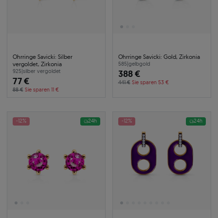
Ohrringe Savicki: Silber
Ohrringe Savicki: Gold, Zirkonia
vergoldet, Zirkonia
585
|
gelbgold
925
|
silber vergoldet
388 €
77 €
441 €
Sie sparen 53 €
88 €
Sie sparen 11 €
-12%
24h
-12%
24h