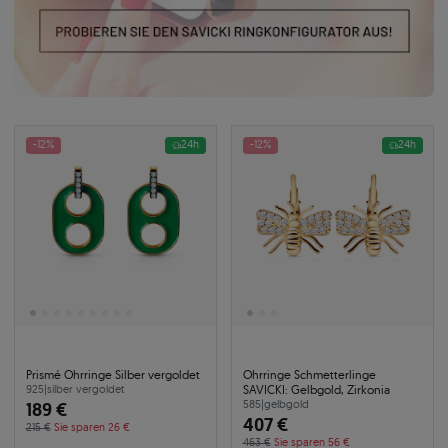
-12%
24h
-12%
24h
Prismé Ohrringe Silber vergoldet
Ohrringe Schmetterlinge
SAVICKI: Gelbgold, Zirkonia
925
|
silber vergoldet
189 €
585
|
gelbgold
407 €
215 €
Sie sparen 26 €
463 €
Sie sparen 56 €