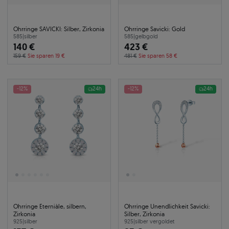
Ohrringe SAVICKI: Silber, Zirkonia
Ohrringe Savicki: Gold
585
|
silber
585
|
gelbgold
140 €
423 €
159 €
Sie sparen 19 €
481 €
Sie sparen 58 €
-12%
24h
-12%
24h
Ohrringe Eterniàle, silbern,
Ohrringe Unendlichkeit Savicki:
Zirkonia
Silber, Zirkonia
925
|
silber
925
|
silber vergoldet