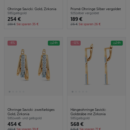
Ohrringe Savicki: Gold, Zirkonia
Prismé Ohrringe Silber vergoldet
585
|
gelbgold
925
|
silber vergoldet
254 €
189 €
289 €
Sie sparen 35 €
215 €
Sie sparen 26 €
-8%
24h
-12%
24h
Ohrringe Savicki: zweifarbiges
Hängeohrringe Savicki:
Gold, Zirkonia
Goldstäbe mit Zirkonia
585
|
weiß- und gelbgold
585
|
gelbgold
454 €
568 €
493 €
Sie sparen 39 €
645 €
Sie sparen 77 €