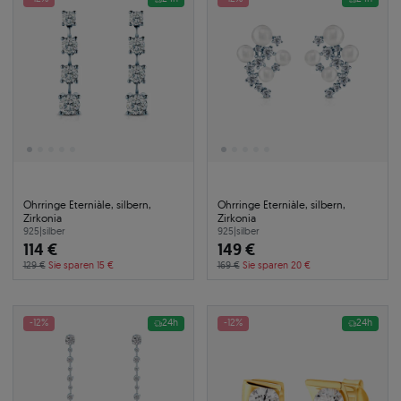
Ohrringe Eterniàle, silbern,
Ohrringe Eterniàle, silbern,
Zirkonia
Zirkonia
925
|
silber
925
|
silber
114 €
149 €
129 €
Sie sparen 15 €
169 €
Sie sparen 20 €
-12%
24h
-12%
24h