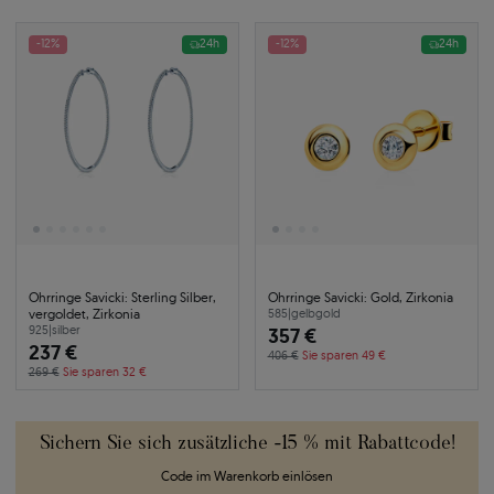
-12%
24h
-12%
24h
Ohrringe Savicki: Sterling Silber,
Ohrringe Savicki: Gold, Zirkonia
vergoldet, Zirkonia
585
|
gelbgold
925
|
silber
357 €
237 €
406 €
Sie sparen 49 €
269 €
Sie sparen 32 €
Sichern Sie sich zusätzliche -15 % mit Rabattcode!
Code im Warenkorb einlösen