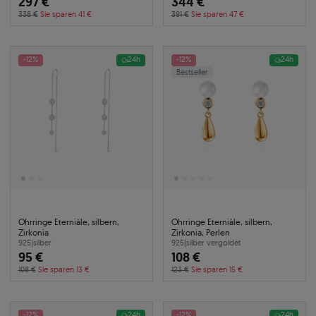
297 €
344 €
338 €
Sie sparen 41 €
391 €
Sie sparen 47 €
-12%
24h
-12%
24h
Bestseller
Ohrringe Eterniàle, silbern,
Ohrringe Eterniàle, silbern,
Zirkonia
Zirkonia, Perlen
925
|
silber
925
|
silber vergoldet
95 €
108 €
108 €
Sie sparen 13 €
123 €
Sie sparen 15 €
-12%
24h
-12%
24h