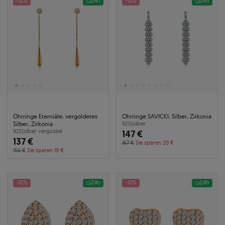
-12%
24h
-12%
24h
Ohrringe Eterniàle, vergoldetes
Ohrringe SAVICKI: Silber, Zirkonia
Silber, Zirkonia
925
|
silber
925
|
silber vergoldet
147 €
137 €
167 €
Sie sparen 20 €
156 €
Sie sparen 19 €
-12%
24h
-12%
24h