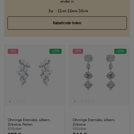
endet in
1
11
14
35
:
:
:
tg
std
min
sek
Rabattcode holen
-12%
24h
-12%
24h
Ohrringe Eterniàle, silbern,
Ohrringe Eterniàle, silbern,
Zirkonia, Perlen
Zirkonia
925
|
silber
925
|
silber