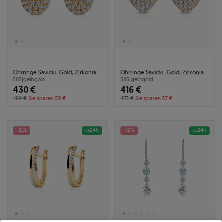
Ohrringe Savicki: Gold, Zirkonia
Ohrringe Savicki: Gold, Zirkonia
585
|
gelbgold
585
|
gelbgold
430 €
416 €
489 €
Sie sparen 59 €
473 €
Sie sparen 57 €
-12%
24h
-12%
24h