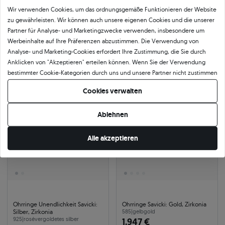
Wir verwenden Cookies, um das ordnungsgemäße Funktionieren der Website
zu gewährleisten. Wir können auch unsere eigenen Cookies und die unserer
Ohrringe Savicki: Gold, Zirkonia
Ohrringe Eterniàle, silbern,
Zirkonia
585
|
gelbgold
Partner für Analyse- und Marketingzwecke verwenden, insbesondere um
513 €
925
|
silber
Werbeinhalte auf Ihre Präferenzen abzustimmen. Die Verwendung von
137 €
583 €
Sie sparen 70 €
Analyse- und Marketing-Cookies erfordert Ihre Zustimmung, die Sie durch
156 €
Sie sparen 19 €
Anklicken von "Akzeptieren" erteilen können. Wenn Sie der Verwendung
bestimmter Cookie-Kategorien durch uns und unsere Partner nicht zustimmen
möchten, klicken Sie auf "Lassen Sie mich wählen" und bestimmen Sie Ihre
-12%
24h
-12%
24h
Cookies verwalten
Präferenzen. Sie können Ihre Zustimmung jederzeit widerrufen, indem Sie
Ihre Cookie-Einstellungen ändern.
Ablehnen
Alle akzeptieren
Ohrringe Unendlichkeit Savicki:
Ohrringe Savicki: Gold, Zirkonia
Silber, Zirkonia
585
|
gelbgold
925
|
rosévergoldetes silber
1.947 €