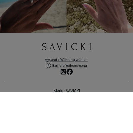
Land / Währung wählen
Barrierefreiheitsmenü
Marke SAVICKI
Online-Shopping
Unterstützung und wichtige Informationen
SICHERE ZAHLUNGEN