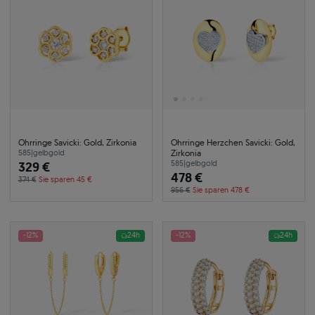
Ohrringe Savicki: Gold, Zirkonia
Ohrringe Herzchen Savicki: Gold,
Zirkonia
585
|
gelbgold
329 €
585
|
gelbgold
478 €
374 €
Sie sparen 45 €
956 €
Sie sparen 478 €
-12%
24h
-12%
24h