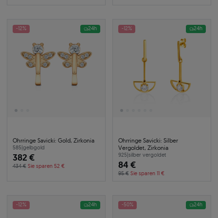
-12%
24h
-12%
24h
Ohrringe Savicki: Gold, Zirkonia
Ohrringe Savicki: Silber
Vergoldet, Zirkonia
585
|
gelbgold
382 €
925
|
silber vergoldet
84 €
434 €
Sie sparen 52 €
95 €
Sie sparen 11 €
-12%
24h
-50%
24h