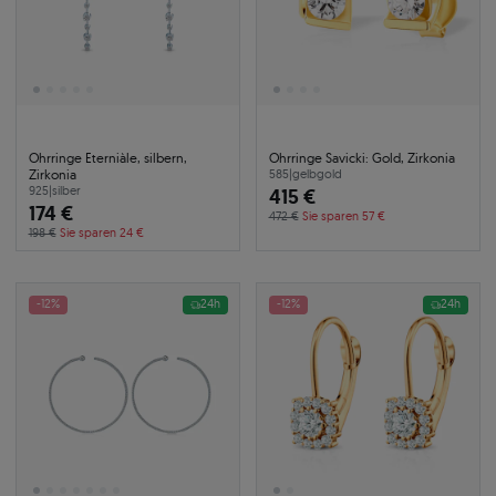
Ohrringe Eterniàle, silbern,
Ohrringe Savicki: Gold, Zirkonia
Zirkonia
585
|
gelbgold
925
|
silber
415 €
174 €
472 €
Sie sparen 57 €
198 €
Sie sparen 24 €
-12%
24h
-12%
24h