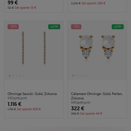
99 €
2.213 €
Sie sparen 266 €
112 €
Sie sparen 13 €
-35%
24h
-12%
24h
Ohrringe Savicki: Gold, Zirkonia
Célamare Ohrringe: Gold, Perlen,
Zirkonia
585
|
gelbgold
1.116 €
585
|
gelbgold
322 €
1.716 €
Sie sparen 600 €
366 €
Sie sparen 44 €