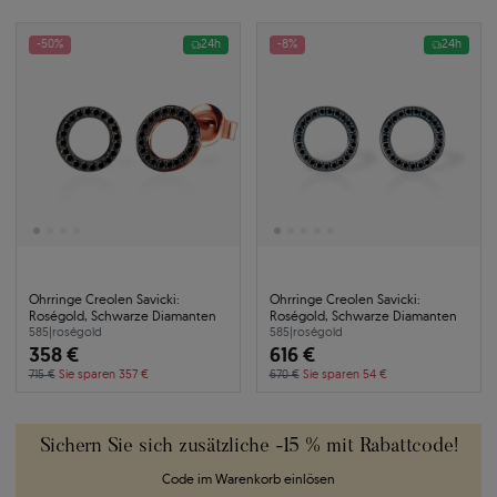
-50%
24h
-8%
24h
Ohrringe Creolen Savicki:
Ohrringe Creolen Savicki:
Roségold, Schwarze Diamanten
Roségold, Schwarze Diamanten
585
|
roségold
585
|
roségold
358 €
616 €
715 €
Sie sparen 357 €
670 €
Sie sparen 54 €
Sichern Sie sich zusätzliche -15 % mit Rabattcode!
Code im Warenkorb einlösen