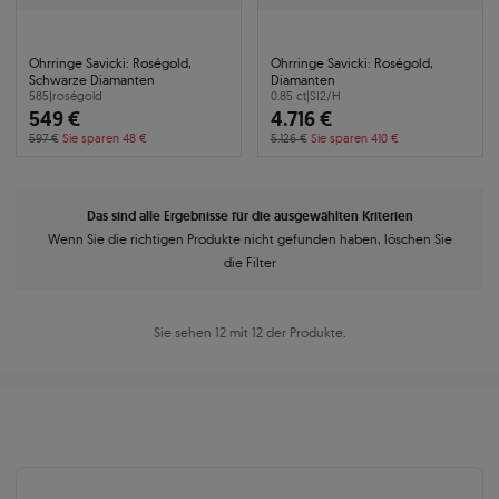
Ohrringe Savicki: Roségold,
Ohrringe Savicki: Roségold,
Schwarze Diamanten
Diamanten
585
|
roségold
0.85 ct
|
SI2/H
549 €
4.716 €
597 €
Sie sparen 48 €
5.126 €
Sie sparen 410 €
Das sind alle Ergebnisse für die ausgewählten Kriterien
Wenn Sie die richtigen Produkte nicht gefunden haben, löschen Sie
die Filter
Sie sehen 12 mit 12 der Produkte.