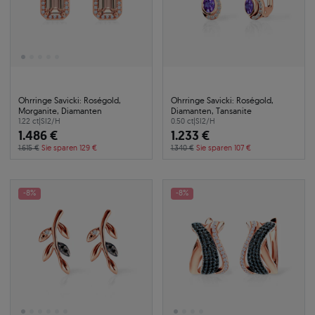
Ohrringe Savicki: Roségold,
Ohrringe Savicki: Roségold,
Morganite, Diamanten
Diamanten, Tansanite
1.22 ct
|
SI2/H
0.50 ct
|
SI2/H
1.486 €
1.233 €
1.615 €
Sie sparen 129 €
1.340 €
Sie sparen 107 €
-8%
-8%