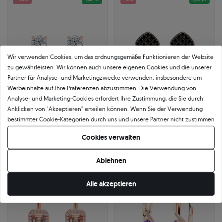
Wir verwenden Cookies, um das ordnungsgemäße Funktionieren der Website
zu gewährleisten. Wir können auch unsere eigenen Cookies und die unserer
Partner für Analyse- und Marketingzwecke verwenden, insbesondere um
Werbeinhalte auf Ihre Präferenzen abzustimmen. Die Verwendung von
Analyse- und Marketing-Cookies erfordert Ihre Zustimmung, die Sie durch
Anklicken von "Akzeptieren" erteilen können. Wenn Sie der Verwendung
Ohrringe The Light: Roségold,
Ohrringe Savicki: Roségold,
bestimmter Cookie-Kategorien durch uns und unsere Partner nicht zustimmen
Diamanten
Schwarze Diamanten
0.50 ct
|
SI1/G
585
|
roségold
möchten, klicken Sie auf "Lassen Sie mich wählen" und bestimmen Sie Ihre
1.710 €
698 €
Cookies verwalten
Präferenzen. Sie können Ihre Zustimmung jederzeit widerrufen, indem Sie
2.849 €
Sie sparen 1.139 €
759 €
Sie sparen 61 €
Ihre Cookie-Einstellungen ändern.
Ablehnen
-8%
24h
-8%
24h
Alle akzeptieren