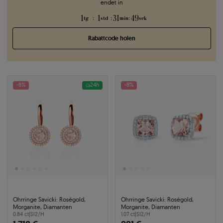
endet in
1
1
31
49
:
:
:
tg
std
min
sek
Rabattcode holen
-8%
24h
-8%
Ohrringe Savicki: Roségold,
Ohrringe Savicki: Roségold,
Morganite, Diamanten
Morganite, Diamanten
0.84 ct
|
SI2/H
1.07 ct
|
SI2/H