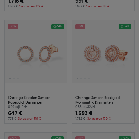
1.718 €
991 €
1.867 €
Sie sparen 149 €
1.077 €
Sie sparen 86 €
-8%
24h
-8%
24h
Ohrringe Creolen Savicki:
Ohrringe Savicki: Roségold,
Roségold, Diamanten
Morganit y, Diamanten
0.09 ct
|
SI2/H
0.83 ct
|
SI2/H
647 €
1.593 €
703 €
Sie sparen 56 €
1.732 €
Sie sparen 139 €
-40%
24h
-8%
24h