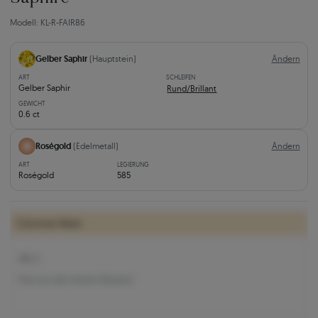
Modell: KL-R-FAIR86
Gelber Saphir
(Hauptstein)
Ändern
ART
SCHLEIFEN
Gelber Saphir
Rund/Brillant
GEWICHT
0.6 ct
Roségold
(Edelmetall)
Ändern
ART
LEGIERUNG
Roségold
585
Summer Week:
352 €
Preis aus dem letzten Bestand