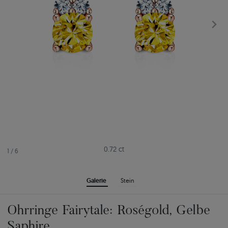
0.72 ct
1
/
6
Galerie
Stein
Ohrringe Fairytale: Roségold, Gelbe
Saphire