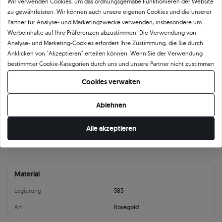
Wir verwenden Cookies, um das ordnungsgemäße Funktionieren der Website
zu gewährleisten. Wir können auch unsere eigenen Cookies und die unserer
Parameter
Beschreibung
Mehr Fotos und Videos anfordern
Partner für Analyse- und Marketingzwecke verwenden, insbesondere um
Werbeinhalte auf Ihre Präferenzen abzustimmen. Die Verwendung von
Analyse- und Marketing-Cookies erfordert Ihre Zustimmung, die Sie durch
Produktkategorie
Anklicken von "Akzeptieren" erteilen können. Wenn Sie der Verwendung
Ohrringe
Ohringe Gold
Ohrringe mit Diamanten
Ohrringe Stift
bestimmter Cookie-Kategorien durch uns und unsere Partner nicht zustimmen
möchten, klicken Sie auf "Lassen Sie mich wählen" und bestimmen Sie Ihre
Cookies verwalten
Präferenzen. Sie können Ihre Zustimmung jederzeit widerrufen, indem Sie
Produktparameter:
Ihre Cookie-Einstellungen ändern.
Ablehnen
Information
Alle akzeptieren
Verschlussart
Ohrstecker
Material
Legierung
585
Art
Roségold