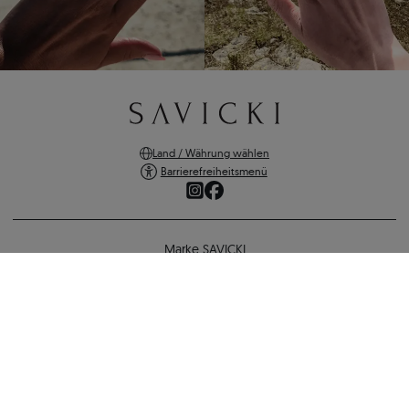
Land / Währung wählen
Barrierefreiheitsmenü
Marke SAVICKI
Online-Shopping
Ohrringe Fairytale: Roségold, Gelbe Saphire
Unterstützung und wichtige Informationen
703 €
352 €
-
351 €
SICHERE ZAHLUNGEN
ZURÜCK ZUR KONFIGURATION
VERSANDARTEN