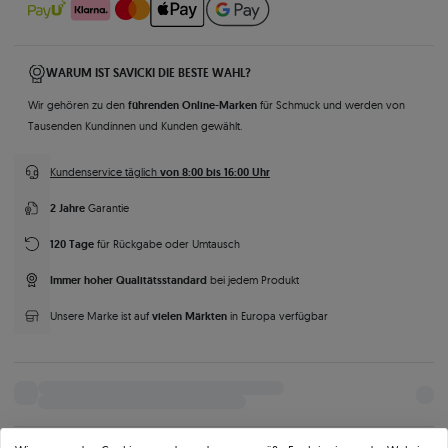
WARUM IST SAVICKI DIE BESTE WAHL?
führenden Online-Marken
Wir gehören zu den
für Schmuck und werden von
Tausenden Kundinnen und Kunden gewählt.
von 8:00 bis 16:00 Uhr
Kundenservice täglich
2 Jahre
Garantie
120 Tage
für Rückgabe oder Umtausch
Immer hoher Qualitätsstandard
bei jedem Produkt
vielen Märkten
Unsere Marke ist auf
in Europa verfügbar