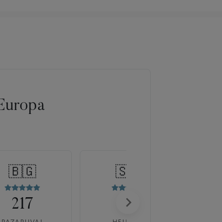
Europa
🇧🇬
🇸🇰
217
175