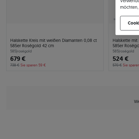
Verwendu
möchten, 
können Ih
Cooki
Halskette Kreis mit weißen Diamanten 0,08 ct
Halskette mit
585er Roségold 42 cm
585
|
roségold
585
|
roségold
679 €
524 €
738 €
Sie sparen 59 €
570 €
Sie spare
We