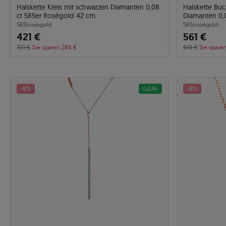
Halskette Kreis mit schwarzen Diamanten 0,08
Halskette Bu
ct 585er Roségold 42 cm
Diamanten 0,
585
|
roségold
585
|
roségold
421 €
561 €
701 €
Sie sparen 280 €
610 €
Sie spare
-8%
24h
-8%