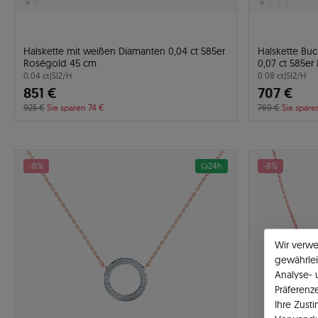
Halskette mit weißen Diamanten 0,04 ct 585er
Halskette Bu
Roségold 45 cm
0,07 ct 585e
0.04 ct
|
SI2/H
0.08 ct
|
SI2/H
851 €
707 €
925 €
Sie sparen 74 €
769 €
Sie spare
-8%
24h
-8%
Wir verw
gewährlei
Analyse-
Präferenz
Ihre Zust