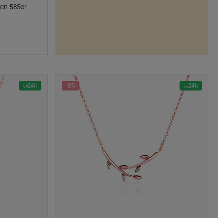
ten 585er
24h
-8%
24h