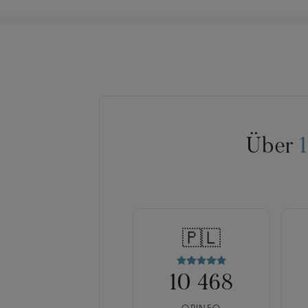
Über
🇵🇱
10 468