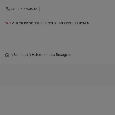
|
+49 163 3764592
SALE
VERLOBUNGSRINGE
EHERINGE
SCHMUCK
KOLLEKTIONEN
Schmuck
Halsketten aus Roségold