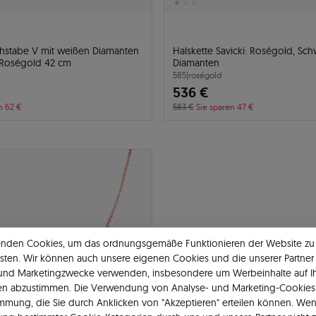
chstabe V mit weißen Diamanten
Halskette Savicki: Roségold, Sc
r Roségold 42 cm
Diamanten
585
|
roségold
536 €
n 62 €
583 €
Sie sparen 47 €
enden Cookies, um das ordnungsgemäße Funktionieren der Website zu
sten. Wir können auch unsere eigenen Cookies und die unserer Partner 
 und Marketingzwecke verwenden, insbesondere um Werbeinhalte auf I
en abzustimmen. Die Verwendung von Analyse- und Marketing-Cookies 
immung, die Sie durch Anklicken von "Akzeptieren" erteilen können. Wen