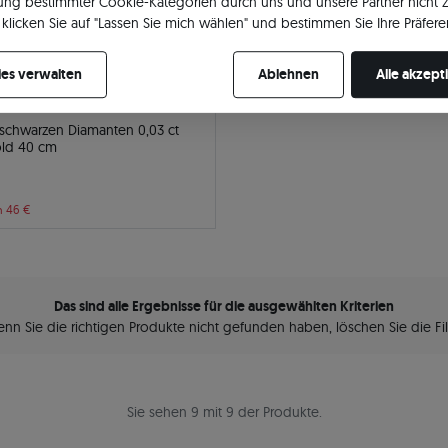
ng bestimmter Cookie-Kategorien durch uns und unsere Partner nicht 
klicken Sie auf "Lassen Sie mich wählen" und bestimmen Sie Ihre Präfere
re Zustimmung jederzeit widerrufen, indem Sie Ihre Cookie-Einstellung
es verwalten
Ablehnen
Alle akzept
 schwarzen Diamanten 0,03 ct
585er Roségold 40 cm
n 46 €
Das sind alle Ergebnisse für die ausgewählten Kriterien
nn Sie die richtigen Produkte nicht gefunden haben, löschen Sie die Fil
Sie sehen 9 mit 9 der Produkte.