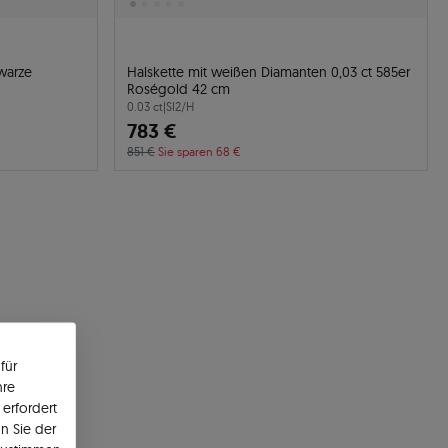
hwarze
Halskette mit weißen Diamanten 0,03 ct 585er
Roségold 42 cm
0.03 ct
|
SI2/H
783 €
851 €
Sie sparen 68 €
für
hre
erfordert
n Sie der