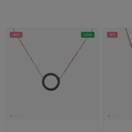
-40%
24h
-8%