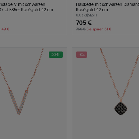
chstabe V mit schwarzen
Halskette mit schwarzen Diaman
07 ct 585er Roségold 42 cm
Roségold 42 cm
0.03 ct
|
SI2/H
705 €
n 49 €
766 €
Sie sparen 61 €
24h
-8%