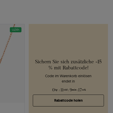
24h
Sichern Sie sich zusätzliche -15
% mit Rabattcode!
Code im Warenkorb einlösen
endet in
0
:
11
:
9
:
16
tg
std
min
sek
Rabattcode holen