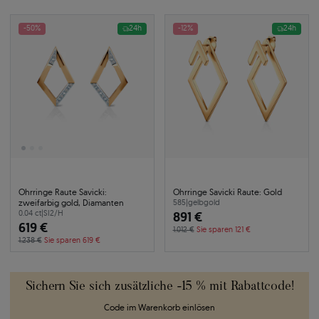
-50%
24h
-12%
24h
Ohrringe Raute Savicki:
Ohrringe Savicki Raute: Gold
zweifarbig gold, Diamanten
585
|
gelbgold
0.04 ct
|
SI2/H
891 €
619 €
1.012 €
Sie sparen 121 €
1.238 €
Sie sparen 619 €
Sichern Sie sich zusätzliche -15 % mit Rabattcode!
Code im Warenkorb einlösen