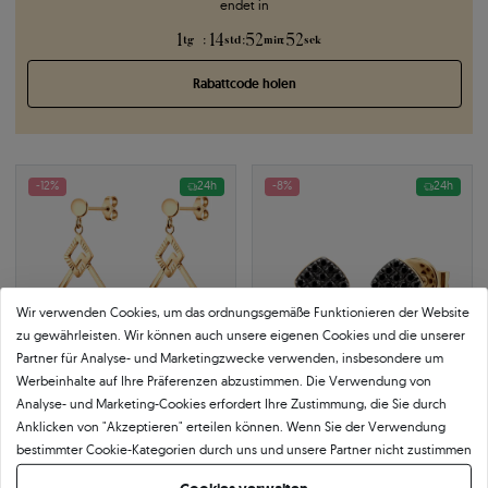
endet in
1
14
52
52
:
:
:
tg
std
min
sek
Rabattcode holen
-12%
24h
-8%
24h
Wir verwenden Cookies, um das ordnungsgemäße Funktionieren der Website
zu gewährleisten. Wir können auch unsere eigenen Cookies und die unserer
Partner für Analyse- und Marketingzwecke verwenden, insbesondere um
Werbeinhalte auf Ihre Präferenzen abzustimmen. Die Verwendung von
Analyse- und Marketing-Cookies erfordert Ihre Zustimmung, die Sie durch
Anklicken von "Akzeptieren" erteilen können. Wenn Sie der Verwendung
Ohrringe Savicki Raute: Gold
Ohrringe Savicki: Gold, schwarze
bestimmter Cookie-Kategorien durch uns und unsere Partner nicht zustimmen
Diamanten
585
|
gelbgold
627 €
585
|
gelbgold
möchten, klicken Sie auf "Lassen Sie mich wählen" und bestimmen Sie Ihre