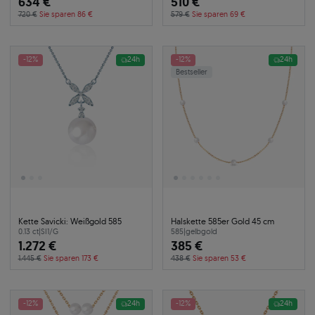
634 €
510 €
720 €
Sie sparen 86 €
579 €
Sie sparen 69 €
-12%
24h
-12%
24h
Bestseller
Kette Savicki: Weißgold 585
Halskette 585er Gold 45 cm
0.13 ct
|
SI1/G
585
|
gelbgold
1.272 €
385 €
1.445 €
Sie sparen 173 €
438 €
Sie sparen 53 €
-12%
24h
-12%
24h