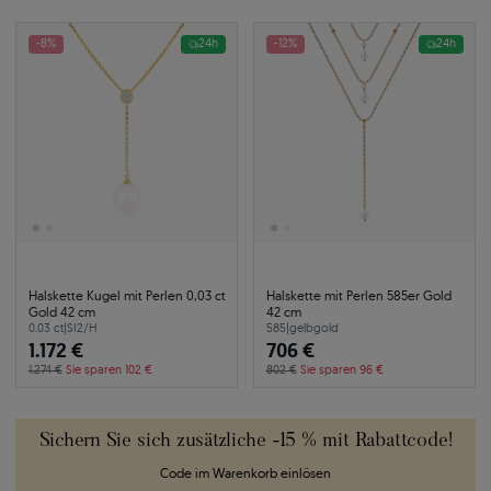
-8%
24h
-12%
24h
Halskette Kugel mit Perlen 0,03 ct
Halskette mit Perlen 585er Gold
Gold 42 cm
42 cm
0.03 ct
|
SI2/H
585
|
gelbgold
1.172 €
706 €
1.274 €
Sie sparen 102 €
802 €
Sie sparen 96 €
Sichern Sie sich zusätzliche -15 % mit Rabattcode!
Code im Warenkorb einlösen