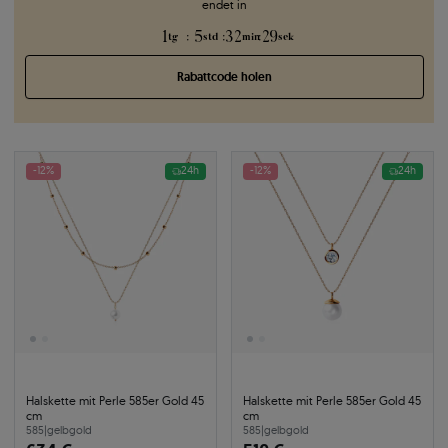
endet in
1
5
32
29
:
:
:
tg
std
min
sek
Rabattcode holen
-12%
24h
-12%
24h
Halskette mit Perle 585er Gold 45
Halskette mit Perle 585er Gold 45
cm
cm
585
|
gelbgold
585
|
gelbgold