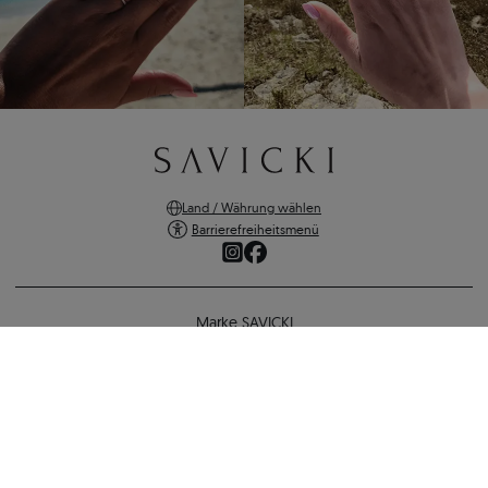
Land / Währung wählen
Barrierefreiheitsmenü
Marke SAVICKI
Online-Shopping
Unterstützung und wichtige Informationen
SICHERE ZAHLUNGEN