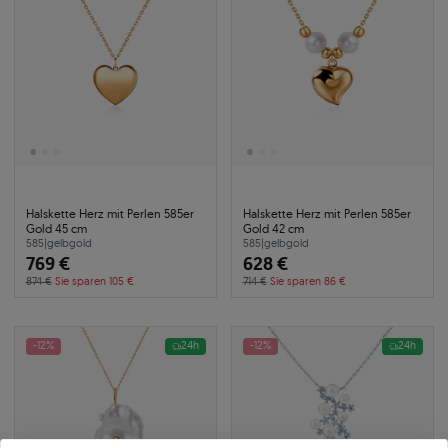
Halskette Herz mit Perlen 585er
Halskette Herz mit Perlen 585er
Gold 45 cm
Gold 42 cm
585
|
gelbgold
585
|
gelbgold
769 €
628 €
874 €
Sie sparen 105 €
714 €
Sie sparen 86 €
-12%
24h
-12%
24h