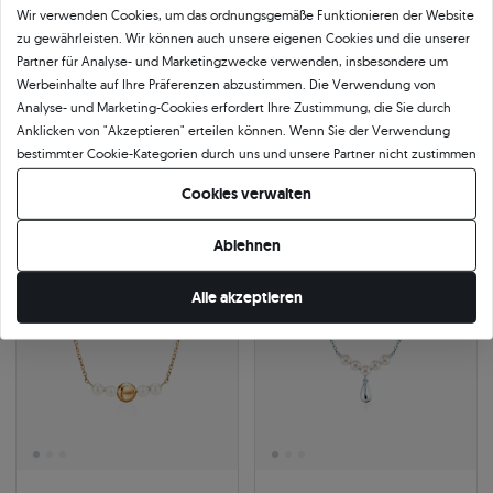
Wir verwenden Cookies, um das ordnungsgemäße Funktionieren der Website
zu gewährleisten. Wir können auch unsere eigenen Cookies und die unserer
Partner für Analyse- und Marketingzwecke verwenden, insbesondere um
Werbeinhalte auf Ihre Präferenzen abzustimmen. Die Verwendung von
Analyse- und Marketing-Cookies erfordert Ihre Zustimmung, die Sie durch
Anklicken von "Akzeptieren" erteilen können. Wenn Sie der Verwendung
Halskette 585er Gold 45 cm
Halskette mit Perle Silber 42 cm
bestimmter Cookie-Kategorien durch uns und unsere Partner nicht zustimmen
585
|
gelbgold
925
|
silber
334 €
219 €
möchten, klicken Sie auf "Lassen Sie mich wählen" und bestimmen Sie Ihre
Cookies verwalten
380 €
Sie sparen 46 €
249 €
Sie sparen 30 €
Präferenzen. Sie können Ihre Zustimmung jederzeit widerrufen, indem Sie
Ihre Cookie-Einstellungen ändern.
Ablehnen
-12%
24h
-12%
24h
Alle akzeptieren