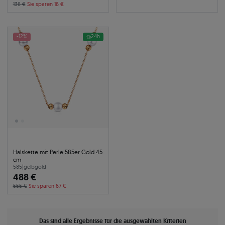
136 €
Sie sparen 16 €
-12%
24h
Halskette mit Perle 585er Gold 45
cm
585
|
gelbgold
488 €
555 €
Sie sparen 67 €
Das sind alle Ergebnisse für die ausgewählten Kriterien