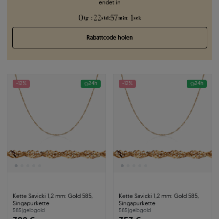
endet in
0
22
57
0
:
:
:
tg
std
min
sek
Rabattcode holen
-12%
24h
-12%
24h
Kette Savicki 1,2 mm: Gold 585,
Kette Savicki 1,2 mm: Gold 585,
Singapurkette
Singapurkette
585
|
gelbgold
585
|
gelbgold