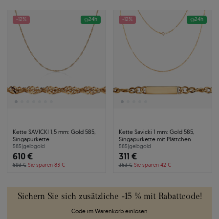
-12%
24h
-12%
24h
Kette SAVICKI 1,5 mm: Gold 585,
Kette Savicki 1 mm: Gold 585,
Singapurkette
Singapurkette mit Plättchen
585
|
gelbgold
585
|
gelbgold
610 €
311 €
693 €
Sie sparen 83 €
353 €
Sie sparen 42 €
Sichern Sie sich zusätzliche -15 % mit Rabattcode!
Code im Warenkorb einlösen