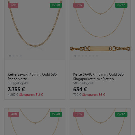
-12%
24h
-12%
24h
Kette Savicki 7,5 mm: Gold 585,
Kette SAVICKI 1,5 mm: Gold 585,
Panzerkette
Singapurkette mit Platten
585
|
gelbgold
585
|
gelbgold
3.755 €
634 €
4.267 €
Sie sparen 512 €
720 €
Sie sparen 86 €
-40%
24h
-12%
24h