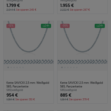
585
|
gelbgold
585
|
gelbgold
1.799 €
1.955 €
2.044 €
Sie sparen 245 €
2.222 €
Sie sparen 267 €
-12%
24h
-30%
24h
Kette SAVICKI 2,5 mm: Weißgold
Kette SAVICKI 2,5 mm: Weißgold
585, Panzerkette
585, Panzerkette
585
|
weißgold
585
|
weißgold
954 €
885 €
1.084 €
Sie sparen 130 €
1.264 €
Sie sparen 379 €