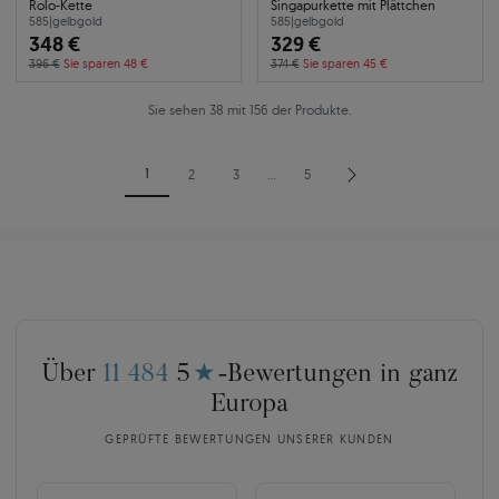
Rolo-Kette
Singapurkette mit Plättchen
585
|
gelbgold
585
|
gelbgold
348 €
329 €
396 €
Sie sparen 48 €
374 €
Sie sparen 45 €
Sie sehen 38 mit 156 der Produkte.
1
2
3
…
5
Über
11 484
5
★
-Bewertungen in ganz
Europa
GEPRÜFTE BEWERTUNGEN UNSERER KUNDEN