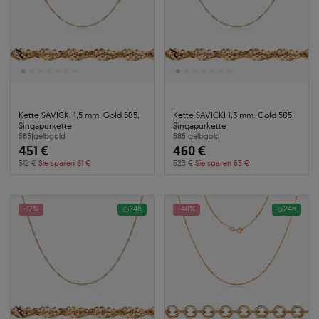
Kette SAVICKI 1,5 mm: Gold 585,
Kette SAVICKI 1,3 mm: Gold 585,
Singapurkette
Singapurkette
585
|
gelbgold
585
|
gelbgold
451 €
460 €
512 €
Sie sparen 61 €
523 €
Sie sparen 63 €
-12%
24h
-40%
24h