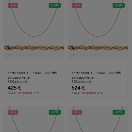
-12%
24h
-12%
24h
Kette SAVICKI 1,3 mm: Gold 585,
Kette SAVICKI 1,5 mm: Gold 585,
Singapurkette
Singapurkette
585
|
gelbgold
585
|
gelbgold
425 €
524 €
483 €
Sie sparen 58 €
596 €
Sie sparen 72 €
-12%
24h
-12%
24h