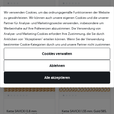
Wir verwenden Cookies, um das ordnungsgemäße Funktionieren der Website
zu gewährleisten. Wir können auch unsere eigenen Cookies und die unserer
Kette SAVICKI 2,5 mm: Weißgold
Kette SAVICKI 1,4 mm: Gold 585,
585, Panzerkette
Seilkette
Partner für Analyse- und Marketingzwecke verwenden, insbesondere um
585
|
weißgold
585
|
gelbgold
Werbeinhalte auf Ihre Präferenzen abzustimmen. Die Verwendung von
1.186 €
1.424 €
Analyse- und Marketing-Cookies erfordert Ihre Zustimmung, die Sie durch
1.348 €
Sie sparen 162 €
1.618 €
Sie sparen 194 €
Anklicken von "Akzeptieren" erteilen können. Wenn Sie der Verwendung
bestimmter Cookie-Kategorien durch uns und unsere Partner nicht zustimmen
möchten, klicken Sie auf "Lassen Sie mich wählen" und bestimmen Sie Ihre
-12%
24h
-12%
24h
Cookies verwalten
Präferenzen. Sie können Ihre Zustimmung jederzeit widerrufen, indem Sie
Ihre Cookie-Einstellungen ändern.
Ablehnen
Alle akzeptieren
Kette SAVICKI 0,8 mm:
Kette SAVICKI 1,55 mm: Gold 585,