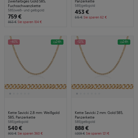
zweifarbiges Gold 585,
Panzerkette
Fuchsschwanzkette
585
|
gelbgold
585
|
weiß- und gelbgold
453 €
759 €
515 €
Sie sparen 62 €
863 €
Sie sparen 104 €
-40%
24h
-12%
24h
Kette Savicki 2,8 mm: Weißgold
Kette Savicki 2 mm: Gold 585,
585, Panzerkette
Panzerkette
585
|
gelbgold
585
|
gelbgold
540 €
888 €
900 €
Sie sparen 360 €
1.009 €
Sie sparen 121 €