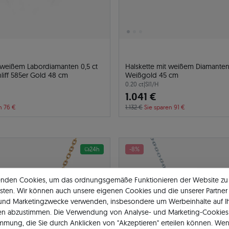
t weißem Labordiamanten 0,5 ct
Halskette mit weißem Diamanten 
hliff 585er Gold 48 cm
Weißgold 45 cm
0.20 ct
|
SI1/H
1.041 €
n 76 €
1.132 €
Sie sparen 91 €
24h
-8%
enden Cookies, um das ordnungsgemäße Funktionieren der Website zu
sten. Wir können auch unsere eigenen Cookies und die unserer Partner 
 und Marketingzwecke verwenden, insbesondere um Werbeinhalte auf I
en abzustimmen. Die Verwendung von Analyse- und Marketing-Cookies 
immung, die Sie durch Anklicken von "Akzeptieren" erteilen können. Wen