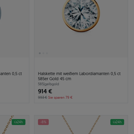
anten 0,5 ct
Halskette mit weißem Labordiamanten 0,5 ct
585er Gold 45 cm
585
|
gelbgold
914 €
993 €
Sie sparen 79 €
24h
-8%
24h