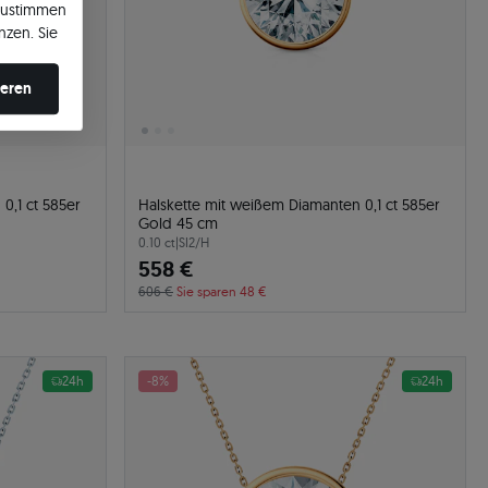
zustimmen
nzen. Sie
en ändern.
ieren
0,1 ct 585er
Halskette mit weißem Diamanten 0,1 ct 585er
Gold 45 cm
0.10 ct
|
SI2/H
558 €
606 €
Sie sparen 48 €
24h
-8%
24h