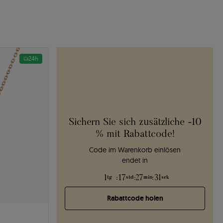
24h
Sichern Sie sich zusätzliche -10
% mit Rabattcode!
Code im Warenkorb einlösen
endet in
1
:
17
:
27
:
30
tg
std
min
sek
Rabattcode holen