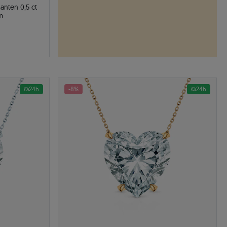
anten 0,5 ct
m
24h
-8%
24h