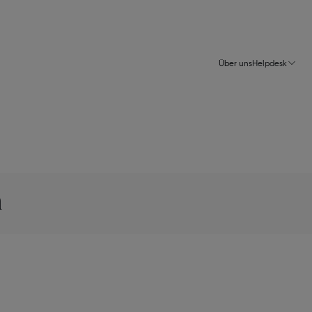
Über uns
Helpdesk
n