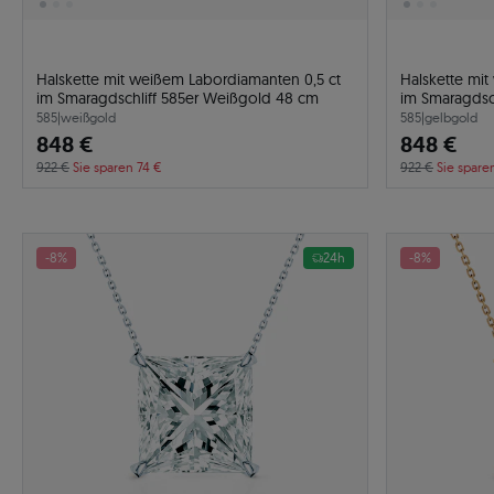
Halskette mit weißem Labordiamanten 0,5 ct
Halskette mi
im Smaragdschliff 585er Weißgold 48 cm
im Smaragdsc
585
|
weißgold
585
|
gelbgold
848 €
848 €
922 €
Sie sparen 74 €
922 €
Sie spare
-8%
24h
-8%