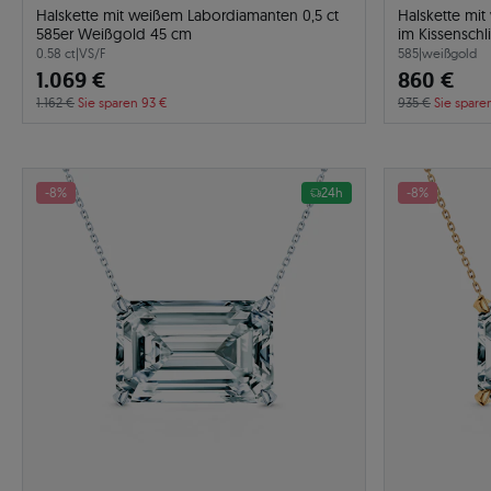
Halskette mit weißem Labordiamanten 0,5 ct
Halskette mi
585er Weißgold 45 cm
im Kissenschl
0.58 ct
|
VS/F
585
|
weißgold
1.069 €
860 €
1.162 €
Sie sparen 93 €
935 €
Sie spare
-8%
24h
-8%