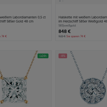
t weißem Labordiamanten 0,5 ct
Halskette mit weißem Labordiam
hliff 585er Gold 48 cm
im Herzschliff 585er Weißgold 4
585
|
weißgold
848 €
n 74 €
922 €
Sie sparen 74 €
24h
-8%