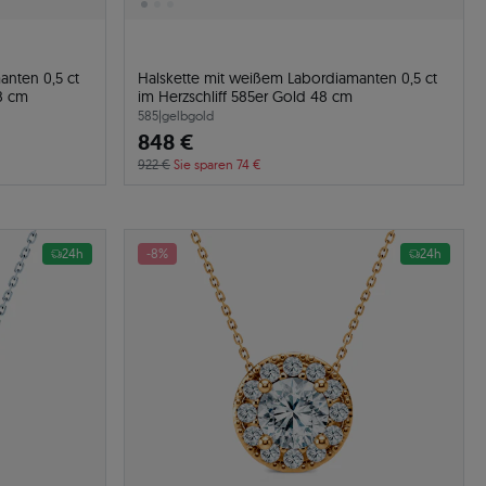
anten 0,5 ct
Halskette mit weißem Labordiamanten 0,5 ct
8 cm
im Herzschliff 585er Gold 48 cm
585
|
gelbgold
848 €
922 €
Sie sparen 74 €
24h
-8%
24h