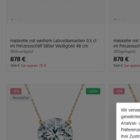
Halskette mit weißem Labordiamanten 0,5 ct
Halskette mi
im Prinzessschliff 585er Weißgold 48 cm
im Prinzesssc
585
|
weißgold
585
|
gelbgold
878 €
878 €
954 €
Sie sparen 76 €
954 €
Sie spare
-8%
24h
-8%
Bestseller
Wir verw
gewährlei
Analyse-
Präferenz
Ihre Zust