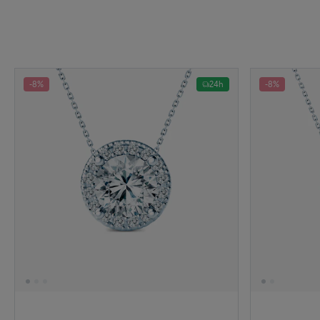
-8%
24h
-8%