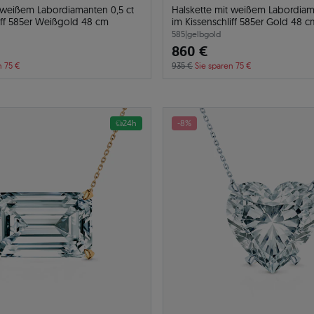
t weißem Labordiamanten 0,5 ct
Halskette mit weißem Labordiam
iff 585er Weißgold 48 cm
im Kissenschliff 585er Gold 48 c
585
|
gelbgold
860 €
n 75 €
935 €
Sie sparen 75 €
24h
-8%