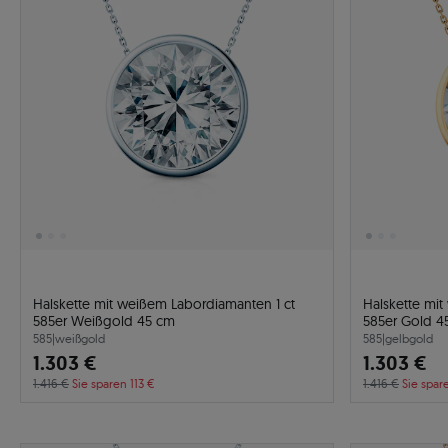
Halskette mit weißem Labordiamanten 1 ct
Halskette mi
585er Weißgold 45 cm
585er Gold 4
585
|
weißgold
585
|
gelbgold
1.303 €
1.303 €
1.416 €
Sie sparen 113 €
1.416 €
Sie spar