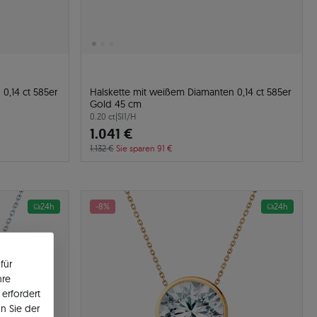
0,14 ct 585er
Halskette mit weißem Diamanten 0,14 ct 585er
Gold 45 cm
0.20 ct
|
SI1/H
1.041 €
1.132 €
Sie sparen 91 €
24h
-8%
24h
für
hre
erfordert
n Sie der