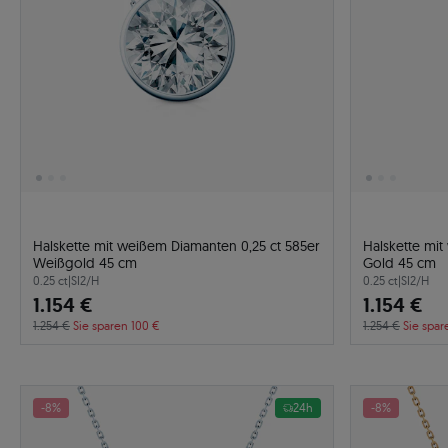
Halskette mit weißem Diamanten 0,25 ct 585er
Halskette mit
Weißgold 45 cm
Gold 45 cm
0.25 ct
|
SI2/H
0.25 ct
|
SI2/H
1.154 €
1.154 €
1.254 €
Sie sparen 100 €
1.254 €
Sie spar
-8%
24h
-8%