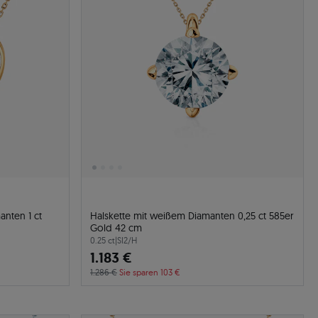
anten 1 ct
Halskette mit weißem Diamanten 0,25 ct 585er
Gold 42 cm
0.25 ct
|
SI2/H
1.183 €
1.286 €
Sie sparen 103 €