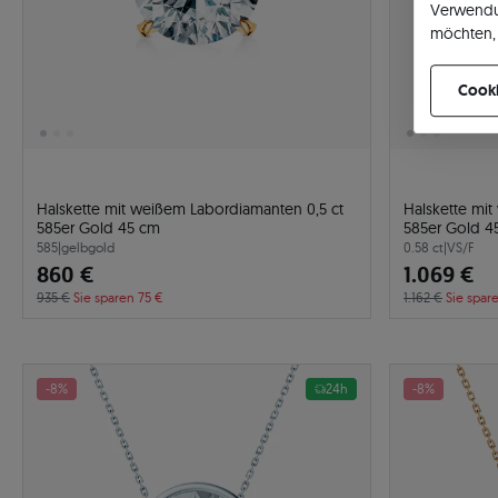
Verwendu
möchten, 
können Ih
Cooki
Halskette mit weißem Labordiamanten 0,5 ct
Halskette mi
585er Gold 45 cm
585er Gold 4
585
|
gelbgold
0.58 ct
|
VS/F
860 €
1.069 €
935 €
Sie sparen 75 €
1.162 €
Sie spar
-8%
24h
-8%