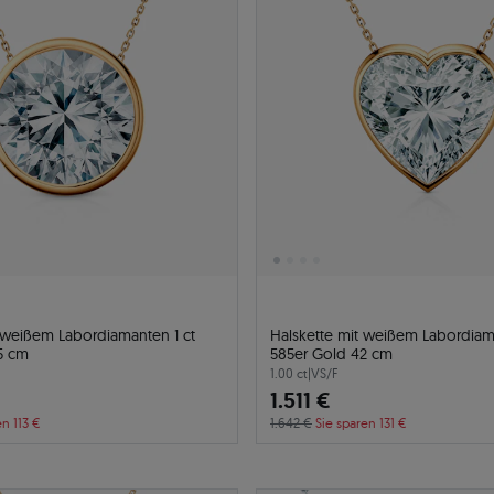
t weißem Labordiamanten 1 ct
Halskette mit weißem Labordiam
5 cm
585er Gold 42 cm
1.00 ct
|
VS/F
1.511 €
en 113 €
1.642 €
Sie sparen 131 €