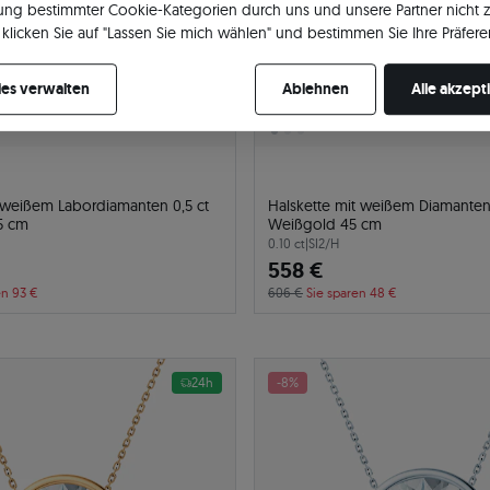
ng bestimmter Cookie-Kategorien durch uns und unsere Partner nicht 
klicken Sie auf "Lassen Sie mich wählen" und bestimmen Sie Ihre Präfere
re Zustimmung jederzeit widerrufen, indem Sie Ihre Cookie-Einstellung
es verwalten
Ablehnen
Alle akzept
t weißem Labordiamanten 0,5 ct
Halskette mit weißem Diamanten 
5 cm
Weißgold 45 cm
0.10 ct
|
SI2/H
558 €
en 93 €
606 €
Sie sparen 48 €
24h
-8%