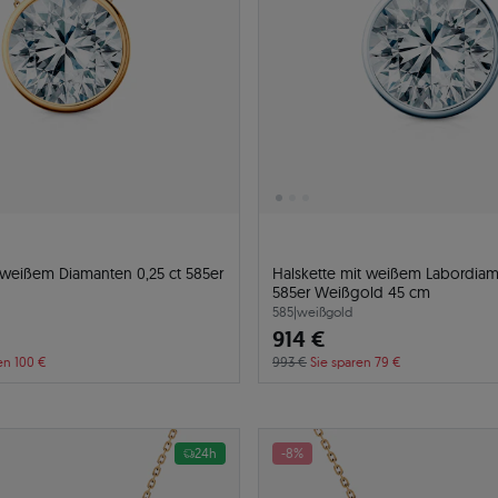
 weißem Diamanten 0,25 ct 585er
Halskette mit weißem Labordiam
585er Weißgold 45 cm
585
|
weißgold
914 €
en 100 €
993 €
Sie sparen 79 €
24h
-8%