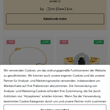
endet in
1
21
43
33
:
:
:
tg
std
min
sek
Rabattcode holen
-13%
24h
-10%
24h
Wir verwenden Cookies, um das ordnungsgemäße Funktionieren der Website
zu gewährleisten. Wir können auch unsere eigenen Cookies und die unserer
Partner für Analyse- und Marketingzwecke verwenden, insbesondere um
Werbeinhalte auf Ihre Präferenzen abzustimmen. Die Verwendung von
Analyse- und Marketing-Cookies erfordert Ihre Zustimmung, die Sie durch
Anklicken von "Akzeptieren" erteilen können. Wenn Sie der Verwendung
Armband Kreis mit Onyx 18 cm,
Verlobungsring Savicki:
bestimmter Cookie-Kategorien durch uns und unsere Partner nicht zustimmen
Silber vergoldet
zweifarbiges Gold, Onyx
925
|
silber vergoldet
0.69 ct
|
585
|
weiß- und gelbgold
möchten, klicken Sie auf "Lassen Sie mich wählen" und bestimmen Sie Ihre