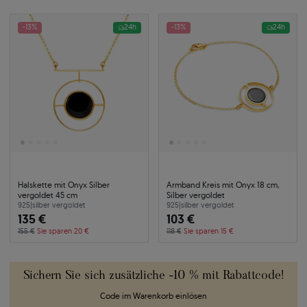
-13%
24h
-13%
24h
Halskette mit Onyx Silber
Armband Kreis mit Onyx 18 cm,
vergoldet 45 cm
Silber vergoldet
925
|
silber vergoldet
925
|
silber vergoldet
135 €
103 €
155 €
Sie sparen 20 €
118 €
Sie sparen 15 €
Sichern Sie sich zusätzliche -10 % mit Rabattcode!
Code im Warenkorb einlösen