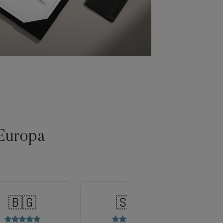
Europa
🇧🇬
🇸🇰