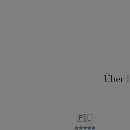
Über
🇵🇱