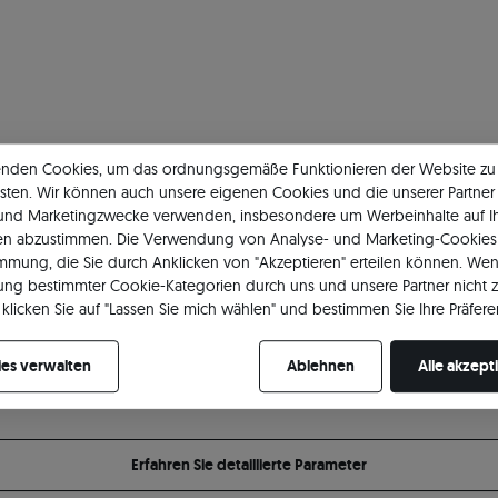
enden Cookies, um das ordnungsgemäße Funktionieren der Website zu
sten. Wir können auch unsere eigenen Cookies und die unserer Partner 
Dimension
Ma
 und Marketingzwecke verwenden, insbesondere um Werbeinhalte auf I
en abzustimmen. Die Verwendung von Analyse- und Marketing-Cookies 
45 cm
Le
immung, die Sie durch Anklicken von "Akzeptieren" erteilen können. Wen
ng bestimmter Cookie-Kategorien durch uns und unsere Partner nicht 
Art
klicken Sie auf "Lassen Sie mich wählen" und bestimmen Sie Ihre Präfere
re Zustimmung jederzeit widerrufen, indem Sie Ihre Cookie-Einstellung
Dur
Pr
es verwalten
Ablehnen
Alle akzept
Erfahren Sie detaillierte Parameter