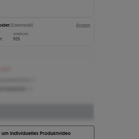
goldet
(Edelmetall)
Ändern
LEGIERUNG
t
925
n 24 €
eis der letzten 30 Tage
n Produktpreis?
e um individuelles Produktvideo