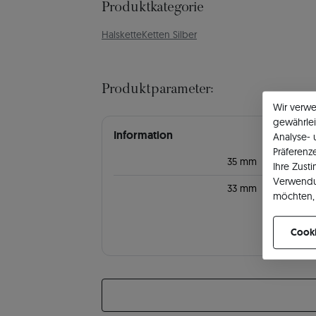
Produktkategorie
Halskette
Ketten Silber
Produktparameter:
Wir verw
gewährlei
Information
Analyse-
Präferenz
35 mm
Ihre Zust
Verwendu
33 mm
möchten, 
können Ih
Cooki