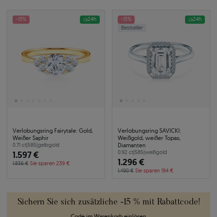
-13%
24h
-13%
24h
Bestseller
Verlobungsring Fairytale: Gold,
Verlobungsring SAVICKI:
Weißer Saphir
Weißgold, weißer Topas,
Diamanten
0.71 ct
|
585
|
gelbgold
1.597 €
0.92 ct
|
585
|
weißgold
1.296 €
1.836 €
Sie sparen 239 €
1.490 €
Sie sparen 194 €
Sichern Sie sich zusätzliche -15 % mit Rabattcode!
Code im Warenkorb einlösen