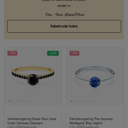
endet in
0
9
48
58
:
:
:
tg
std
min
sek
Rabattcode holen
-13%
24h
-13%
Verlobungsring Share Your Love:
Verlobungsring The Journey:
Gold, Schwarz Diamant
Weißgold, Blau Saphir
0.64 ct
|
585
|
gelbgold
0.33 ct
|
585
|
weißgold