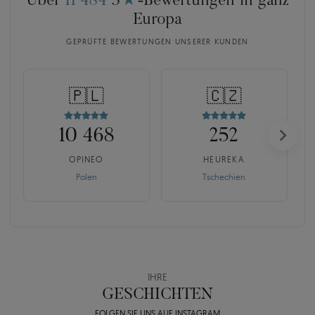
Über
11 484
5
★
-Bewertungen in ganz
Europa
GEPRÜFTE BEWERTUNGEN UNSERER KUNDEN
🇵🇱
🇨🇿
10 468
252
OPINEO
HEUREKA
Polen
Tschechien
IHRE
GESCHICHTEN
FOLGEN SIE UNS AUF INSTAGRAM