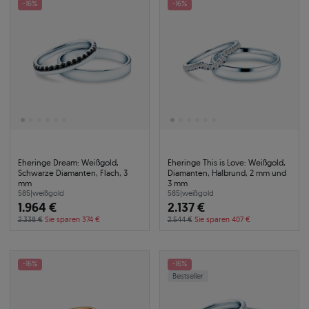
-16%
-16%
Eheringe Dream: Weißgold,
Eheringe This is Love: Weißgold,
Schwarze Diamanten, Flach, 3
Diamanten, Halbrund, 2 mm und
mm
3 mm
585
|
weißgold
585
|
weißgold
1.964 €
2.137 €
2.338 €
Sie sparen 374 €
2.544 €
Sie sparen 407 €
-16%
-16%
Bestseller