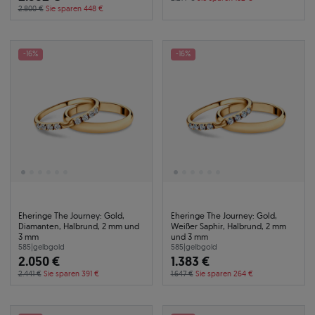
2.800 €
Sie sparen 448 €
-16%
-16%
Eheringe The Journey: Gold,
Eheringe The Journey: Gold,
Diamanten, Halbrund, 2 mm und
Weißer Saphir, Halbrund, 2 mm
3 mm
und 3 mm
585
|
gelbgold
585
|
gelbgold
2.050 €
1.383 €
2.441 €
Sie sparen 391 €
1.647 €
Sie sparen 264 €