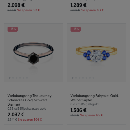
2.098 €
1.289 €
2.411 €
Sie sparen 313 €
1.482 €
Sie sparen 193 €
-13%
-13%
Verlobungsring The Journey:
Verlobungsring Fairytale: Gold,
Schwarzes Gold, Schwarz
Weißer Saphir
Diamant
0.71 ct
|
585
|
gelbgold
0.33 ct
|
585
|
schwarzes gold
1.306 €
2.037 €
1.501 €
Sie sparen 195 €
2.341 €
Sie sparen 304 €