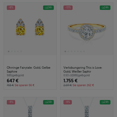
-8%
24h
-13%
24h
Ohrringe Fairytale: Gold, Gelbe
Verlobungsring This is Love:
Saphire
Gold, Weißer Saphir
585
|
gelbgold
0.53 ct
|
585
|
gelbgold
647 €
1.755 €
703 €
Sie sparen 56 €
2.017 €
Sie sparen 262 €
-8%
24h
-8%
24h