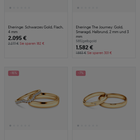
Eheringe: Schwarzes Gold, Flach,
Eheringe The Journey: Gold,
4 mm
Smaragd, Halbrund, 2 mm und 3
mm
2.095 €
585
|
gelbgold
2.277 €
Sie sparen 182 €
1.582 €
1.883 €
Sie sparen 301 €
-16%
-7%