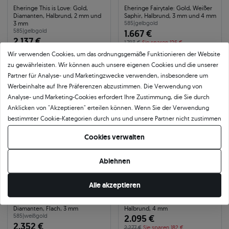
Eheringe This is Love: Gold,
Eheringe Fairytale: Gold, Weißer
Diamanten, Halbrund, 2 mm und
Saphir, Halbrund, 3 mm und 4 mm
3 mm
585
|
gelbgold
585
|
gelbgold
1.667 €
2.137 €
1.793 €
Sie sparen 126 €
2.544 €
Sie sparen 407 €
Wir verwenden Cookies, um das ordnungsgemäße Funktionieren der Website
zu gewährleisten. Wir können auch unsere eigenen Cookies und die unserer
Partner für Analyse- und Marketingzwecke verwenden, insbesondere um
-16%
-8%
Werbeinhalte auf Ihre Präferenzen abzustimmen. Die Verwendung von
Bestseller
Analyse- und Marketing-Cookies erfordert Ihre Zustimmung, die Sie durch
Anklicken von "Akzeptieren" erteilen können. Wenn Sie der Verwendung
bestimmter Cookie-Kategorien durch uns und unsere Partner nicht zustimmen
möchten, klicken Sie auf "Lassen Sie mich wählen" und bestimmen Sie Ihre
Cookies verwalten
Präferenzen. Sie können Ihre Zustimmung jederzeit widerrufen, indem Sie
Ihre Cookie-Einstellungen ändern.
Ablehnen
Alle akzeptieren
Eheringe Dream: Weißgold,
Eheringe: Schwarzes Gold,
Diamanten, Flach, 3 mm
Halbrund, 4 mm
585
|
weißgold
2.095 €
2.352 €
2.277 €
Sie sparen 182 €