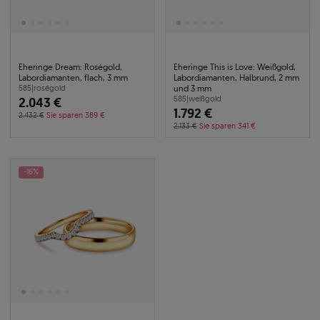
Eheringe Dream: Roségold,
Eheringe This is Love: Weißgold,
Labordiamanten, flach, 3 mm
Labordiamanten, Halbrund, 2 mm
und 3 mm
585
|
roségold
2.043 €
585
|
weißgold
1.792 €
2.432 €
Sie sparen 389 €
2.133 €
Sie sparen 341 €
-16%