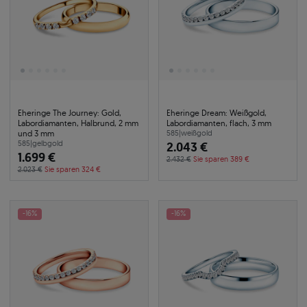
Eheringe The Journey: Gold,
Eheringe Dream: Weißgold,
Labordiamanten, Halbrund, 2 mm
Labordiamanten, flach, 3 mm
und 3 mm
585
|
weißgold
585
|
gelbgold
2.043 €
1.699 €
2.432 €
Sie sparen 389 €
2.023 €
Sie sparen 324 €
-16%
-16%