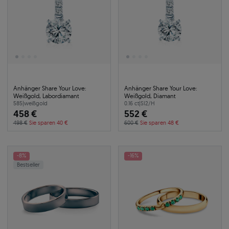
Anhänger Share Your Love:
Anhänger Share Your Love:
Weißgold, Labordiamant
Weißgold, Diamant
585
|
weißgold
0.16 ct
|
SI2/H
458 €
552 €
498 €
Sie sparen 40 €
600 €
Sie sparen 48 €
-8%
-16%
Bestseller