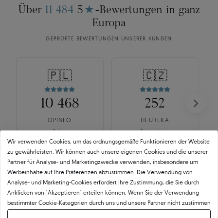
Über
11 484
5
★
-Bewertungen in ganz
Europa
GEPRÜFTE BEWERTUNGEN UNSERER KUNDEN
🇵🇱
🇨🇿
10 468
252
OPINEO
HEUREKA
Polen
Tschechien
Wir verwenden Cookies, um das ordnungsgemäße Funktionieren der Website
zu gewährleisten. Wir können auch unsere eigenen Cookies und die unserer
Partner für Analyse- und Marketingzwecke verwenden, insbesondere um
Werbeinhalte auf Ihre Präferenzen abzustimmen. Die Verwendung von
Analyse- und Marketing-Cookies erfordert Ihre Zustimmung, die Sie durch
Anklicken von "Akzeptieren" erteilen können. Wenn Sie der Verwendung
bestimmter Cookie-Kategorien durch uns und unsere Partner nicht zustimmen
SAVICKI 5C ist mehr als der
möchten, klicken Sie auf "Lassen Sie mich wählen" und bestimmen Sie Ihre