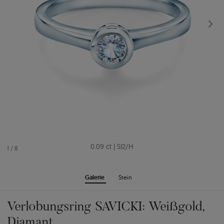
0.09 ct
|
SI2/H
1
/
8
Galerie
Stein
Verlobungsring SAVICKI: Weißgold,
Diamant