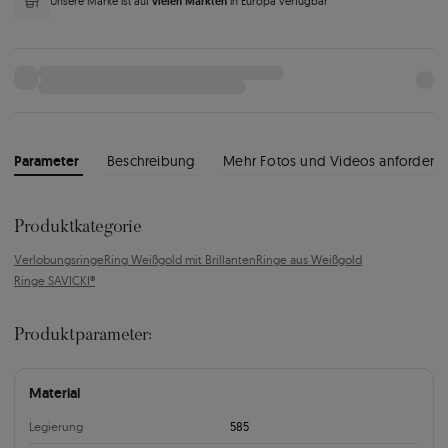
vielen Märkten
Unsere Marke ist auf
in Europa verfügbar
Parameter
Beschreibung
Mehr Fotos und Videos anfordern
Produktkategorie
Verlobungsringe
Ring Weißgold mit Brillanten
Ringe aus Weißgold
Ringe SAVICKI®
Produktparameter:
Material
Legierung
585