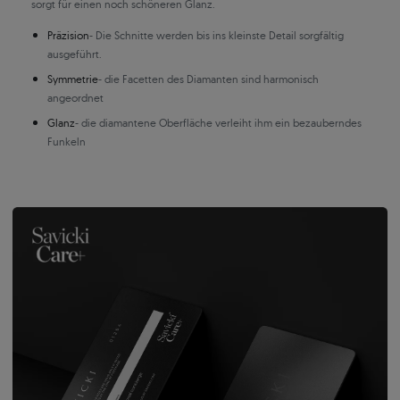
sorgt für einen noch schöneren Glanz.
Präzision
- Die Schnitte werden bis ins kleinste Detail sorgfältig
ausgeführt.
Symmetrie
- die Facetten des Diamanten sind harmonisch
angeordnet
Glanz
- die diamantene Oberfläche verleiht ihm ein bezauberndes
Funkeln