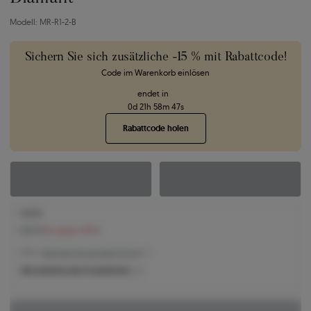
Modell: MR-R1-2-B
Sichern Sie sich zusätzliche -15 % mit Rabattcode!
Code im Warenkorb einlösen
endet in
0
d
21
h
58
m
46
s
Rabattcode holen
1.105 €
1.201 €
Sie sparen 96 €
1.105 € -
Niedrigster Preis der letzten 30 Tage
Was bestimmt den Produktpreis?