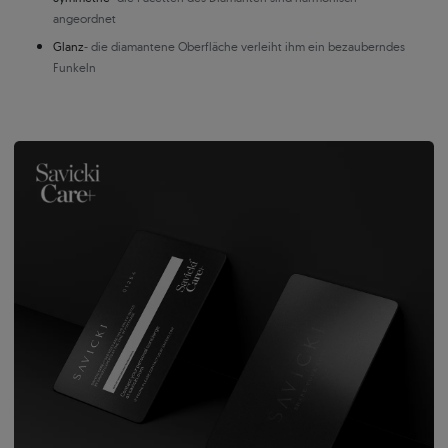
angeordnet
Glanz
- die diamantene Oberfläche verleiht ihm ein bezauberndes
Funkeln