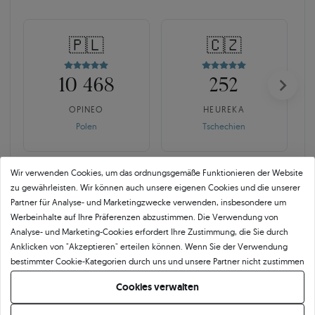
🇵🇱
🇨🇿
10 468
252
OPINEO
HEUREKA
Polen
Tschechien
Wir verwenden Cookies, um das ordnungsgemäße Funktionieren der Website
zu gewährleisten. Wir können auch unsere eigenen Cookies und die unserer
Partner für Analyse- und Marketingzwecke verwenden, insbesondere um
Werbeinhalte auf Ihre Präferenzen abzustimmen. Die Verwendung von
Analyse- und Marketing-Cookies erfordert Ihre Zustimmung, die Sie durch
SAVICKI 5C ist mehr als der
Anklicken von "Akzeptieren" erteilen können. Wenn Sie der Verwendung
Branchenstandard.
bestimmter Cookie-Kategorien durch uns und unsere Partner nicht zustimmen
möchten, klicken Sie auf "Lassen Sie mich wählen" und bestimmen Sie Ihre
Cookies verwalten
Echte Qualität beginnt mit der Verantwortung für jedes Detail. Für uns endet
Präferenzen. Sie können Ihre Zustimmung jederzeit widerrufen, indem Sie
der Frieden nicht mit einem Zertifikat. Kontrolle bedeutet bewusste Auswahl
Ihre Cookie-Einstellungen ändern.