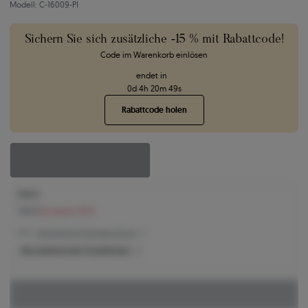
Modell: C-16009-PI
Sichern Sie sich zusätzliche -15 % mit Rabattcode!
Code im Warenkorb einlösen
endet in
0
d
4
h
20
m
47
s
Rabattcode holen
688 €
748 €
Sie sparen 60 €
651 € -
Niedrigster Preis der letzten 30 Tage
Was bestimmt den Produktpreis?