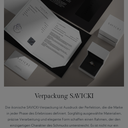
Verpackung SAVICKI
Die ikonische SAVICKI-Verpackung ist Ausdruck der Perfektion, die die Marke
in jeder Phase des Erlebnisses definiert. Sorgfältig ausgewählte Materialien,
präzise Verarbeitung und elegante Form schaffen einen Rahmen, der den
einzigartigen Charakter des Schmucks unterstreicht. Es ist nicht nur ein