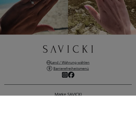
Land / Währung wählen
Barrierefreiheitsmenü
Marke SAVICKI
Online-Shopping
Verlobungsring SAVICKI: Zweifarbiges Gold, mit Zirkonia
Unterstützung und wichtige Informationen
748 €
688 €
-
60 €
SICHERE ZAHLUNGEN
ZURÜCK ZUR KONFIGURATION