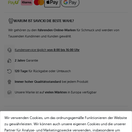
WARUM IST SAVICKI DIE BESTE WAHL?
führenden Online-Marken
Wir gehören zu den
für Schmuck und werden von
Tausenden Kundinnen und Kunden gewählt.
von 8:00 bis 16:00 Uhr
Kundenservice täglich
2 Jahre
Garantie
120 Tage
für Rückgabe oder Umtausch
Immer hoher Qualitätsstandard
bei jedem Produkt
vielen Märkten
Unsere Marke ist auf
in Europa verfügbar
Wir verwenden Cookies, um das ordnungsgemäße Funktionieren der Website
zu gewährleisten. Wir können auch unsere eigenen Cookies und die unserer
Partner für Analyse- und Marketingzwecke verwenden, insbesondere um