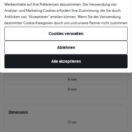
Werbeinhalte auf Ihre Präferenzen abzustimmen. Die Verwendung von
Parameter
Beschreibung
Mehr Fotos und Videos anfordern
Analyse- und Marketing-Cookies erfordert Ihre Zustimmung, die Sie durch
Anklicken von "Akzeptieren" erteilen können. Wenn Sie der Verwendung
bestimmter Cookie-Kategorien durch uns und unsere Partner nicht zustimmen
Produktkategorie
möchten, klicken Sie auf "Lassen Sie mich wählen" und bestimmen Sie Ihre
Cookies verwalten
Präferenzen. Sie können Ihre Zustimmung jederzeit widerrufen, indem Sie
Armbänder
Armbänder mit Anhänger
Armbänder Gold
Armbänder mit Brillanten
Ihre Cookie-Einstellungen ändern.
Ablehnen
Produktparameter:
Alle akzeptieren
Information
9 mm
9 mm
Dimension
17 cm