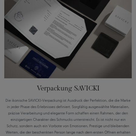
Verpackung SAVICKI
Die ikonische SAVICKI-Verpackung ist Ausdruck der Perfektion, die die Marke
in jeder Phase des Erlebnisses definiert. Sorgfältig ausgewählte Materialien,
präzise Verarbeitung und elegante Form schaffen einen Rahmen, der den
einzigartigen Charakter des Schmucks unterstreicht. Es ist nicht nur ein
Schutz, sondern auch ein Vorbote von Emotionen, Prestige und bleibenden
Werten, die der beschenkten Person lange nach dem ersten Öffnen erhalten