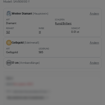
Modell: SAVB06100 Y
Weißer Diamant
(Hauptstein)
Ändern
ART
SCHLEIFEN
Diamant
Rund/Brillant
REINHEIT
FARBE
GEWICHT
0.01 ct
SI2
H
Gelbgold
(Edelmetall)
Ändern
ART
LEGIERUNG
Gelbgold
585
17 cm
(Armbandlänge)
Ändern
556 €
604 €
Sie sparen 48 €
556 € -
Niedrigster Preis der letzten 30 Tage
Was bestimmt den Produktpreis?