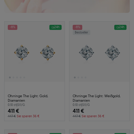
-8%
24h
-8%
24h
Bestseller
Ohrringe The Light: Gold,
Ohrringe The Light: Weißgold,
Diamanten
Diamanten
0.10 ct
|
SI1/G
0.10 ct
|
SI1/G
411 €
411 €
447 €
Sie sparen 36 €
447 €
Sie sparen 36 €