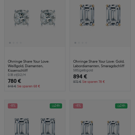
Ohrringe Share Your Love:
Ohrringe Share Your Love: Gold,
Weißgold, Diamanten,
Labordiamanten, Smaragdschliff
Kissenschliff
585
|
gelbgold
0.18 ct
|
SI2/H
894 €
780 €
972 €
Sie sparen 78 €
848 €
Sie sparen 68 €
-8%
24h
-8%
24h