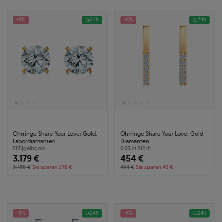
-8%
24h
-8%
24h
Ohrringe Share Your Love: Gold,
Ohrringe Share Your Love: Gold,
Labordiamanten
Diamanten
585
|
gelbgold
0.05 ct
|
SI2/H
3.179 €
454 €
3.455 €
Sie sparen 276 €
494 €
Sie sparen 40 €
-8%
24h
-8%
24h