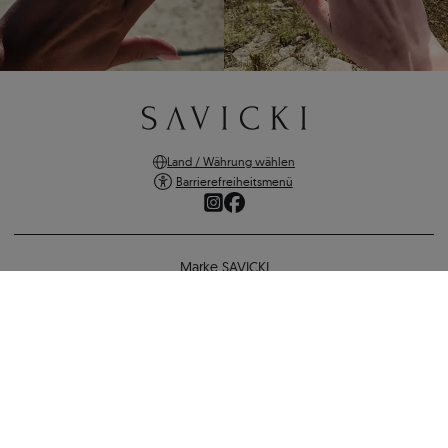
Land / Währung wählen
Barrierefreiheitsmenü
Marke SAVICKI
Online-Shopping
Unterstützung und wichtige Informationen
SICHERE ZAHLUNGEN
VERSANDARTEN