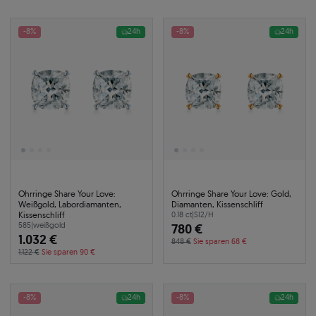
-8%
24h
-8%
24h
Ohrringe Share Your Love:
Ohrringe Share Your Love: Gold,
Weißgold, Labordiamanten,
Diamanten, Kissenschliff
Kissenschliff
0.18 ct
|
SI2/H
585
|
weißgold
780 €
1.032 €
848 €
Sie sparen 68 €
1.122 €
Sie sparen 90 €
-8%
24h
-8%
24h