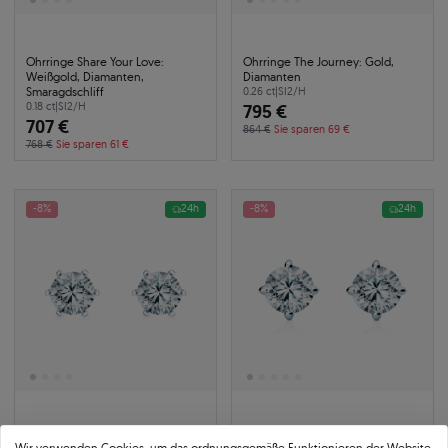
Ohrringe Share Your Love:
Ohrringe The Journey: Gold,
Weißgold, Diamanten,
Diamanten
Smaragdschliff
0.26 ct
|
SI2/H
0.18 ct
|
SI2/H
795 €
707 €
864 €
Sie sparen 69 €
768 €
Sie sparen 61 €
-8%
24h
-8%
24h
Ohrringe The Journey: Weißgold,
Ohrringe The Light: Weißgold,
Wir verwenden Cookies, um das ordnungsgemäße Funktionieren der Website