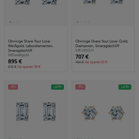
Ohrringe Share Your Love:
Ohrringe Share Your Love: Gold,
Weißgold, Labordiamanten,
Diamanten, Smaragdschliff
Smaragdschliff
0.18 ct
|
SI2/H
585
|
weißgold
707 €
895 €
768 €
Sie sparen 61 €
973 €
Sie sparen 78 €
-8%
24h
-8%
24h