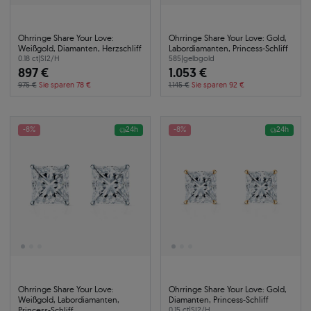
Ohrringe Share Your Love:
Ohrringe Share Your Love: Gold,
Weißgold, Diamanten, Herzschliff
Labordiamanten, Princess-Schliff
0.18 ct
|
SI2/H
585
|
gelbgold
897 €
1.053 €
975 €
Sie sparen 78 €
1.145 €
Sie sparen 92 €
-8%
24h
-8%
24h
Ohrringe Share Your Love:
Ohrringe Share Your Love: Gold,
Weißgold, Labordiamanten,
Diamanten, Princess-Schliff
Princess-Schliff
0.15 ct
|
SI2/H