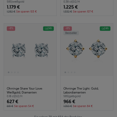
585
|
weißgold
0.38 ct
|
SI2/H
1.179 €
1.225 €
1.282 €
Sie sparen 103 €
1.332 €
Sie sparen 107 €
-8%
24h
-8%
24h
Bestseller
Ohrringe Share Your Love:
Ohrringe The Light: Gold,
Weißgold, Diamanten
Labordiamanten
0.18 ct
|
SI2/H
585
|
gelbgold
627 €
966 €
681 €
Sie sparen 54 €
1.050 €
Sie sparen 84 €
Sie sehen 38 mit 654 der Produkte.