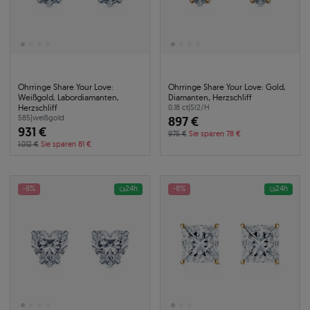
Ohrringe Share Your Love:
Ohrringe Share Your Love: Gold,
Weißgold, Labordiamanten,
Diamanten, Herzschliff
Herzschliff
0.18 ct
|
SI2/H
585
|
weißgold
897 €
931 €
975 €
Sie sparen 78 €
1.012 €
Sie sparen 81 €
-8%
24h
-8%
24h