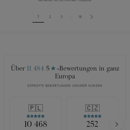
1
2
3
…
18
Über
11 484
5
★
-Bewertungen in ganz
Europa
GEPRÜFTE BEWERTUNGEN UNSERER KUNDEN
🇵🇱
🇨🇿
10 468
252