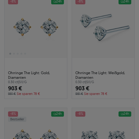
-8%
24h
-8%
24h
Ohrringe The Light: Gold,
Ohrringe The Light: Weißgold,
Diamanten
Diamanten
0.30 ct
|
SI1/G
0.30 ct
|
SI1/G
903 €
903 €
981 €
Sie sparen 78 €
981 €
Sie sparen 78 €
-8%
24h
-8%
24h
Bestseller