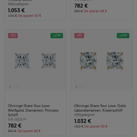
585
|
weißgold
782 €
1.053 €
850 €
Sie sparen 68 €
1.145 €
Sie sparen 92 €
-8%
24h
-8%
24h
Ohrringe Share Your Love:
Ohrringe Share Your Love: Gold,
Weißgold, Diamanten, Princess-
Labordiamanten, Kissenschliff
Schliff
585
|
gelbgold
0.15 ct
|
SI2/H
1.032 €
782 €
1.122 €
Sie sparen 90 €
850 €
Sie sparen 68 €