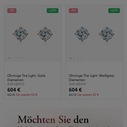
-8%
24h
-8%
24h
Ohrringe The Light: Gold,
Ohrringe The Light: Weißgold,
Diamanten
Diamanten
0.20 ct
|
SI1/G
0.20 ct
|
SI1/G
604 €
604 €
657 €
Sie sparen 53 €
657 €
Sie sparen 53 €