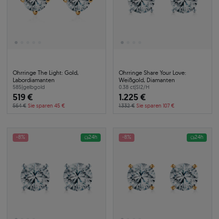
Ohrringe The Light: Gold,
Ohrringe Share Your Love:
Labordiamanten
Weißgold, Diamanten
585
|
gelbgold
0.38 ct
|
SI2/H
519 €
1.225 €
564 €
Sie sparen 45 €
1.332 €
Sie sparen 107 €
-8%
24h
-8%
24h