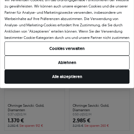
Diamanten
Labordiamanten
zu gewährleisten. Wir können auch unsere eigenen Cookies und die unserer
0.26 ct
|
SI2/H
585
|
weißgold
795 €
519 €
Partner für Analyse- und Marketingzwecke verwenden, insbesondere um
864 €
Sie sparen 69 €
564 €
Sie sparen 45 €
Werbeinhalte auf Ihre Präferenzen abzustimmen. Die Verwendung von
Analyse- und Marketing-Cookies erfordert Ihre Zustimmung, die Sie durch
Anklicken von "Akzeptieren" erteilen können. Wenn Sie der Verwendung
-40%
24h
-8%
24h
bestimmter Cookie-Kategorien durch uns und unsere Partner nicht zustimmen
möchten, klicken Sie auf "Lassen Sie mich wählen" und bestimmen Sie Ihre
Cookies verwalten
Präferenzen. Sie können Ihre Zustimmung jederzeit widerrufen, indem Sie
Ihre Cookie-Einstellungen ändern.
Ablehnen
Alle akzeptieren
Ohrringe Savicki: Gold,
Ohrringe Savicki: Gold,
Diamanten
Diamanten
0.37 ct
|
SI2/H
0.50 ct
|
SI2/H
1.370 €
2.985 €
2.282 €
Sie sparen 912 €
3.245 €
Sie sparen 260 €